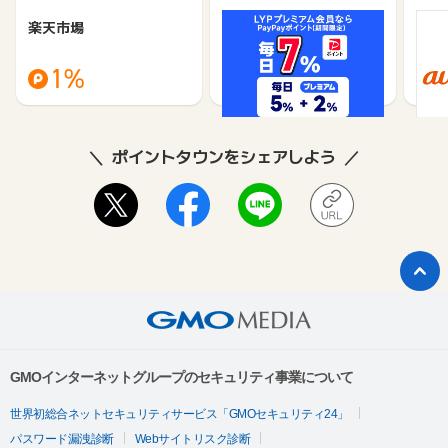
楽天市場
Yahoo!ショッピング
au 
（旧：
1%
1%
ポイントタウンをシェアしよう
GMOインターネットグループのセキュリティ事業について
世界初総合ネットセキュリティサービス「GMOセキュリティ24」
パスワード漏洩診断
Webサイトリスク診断