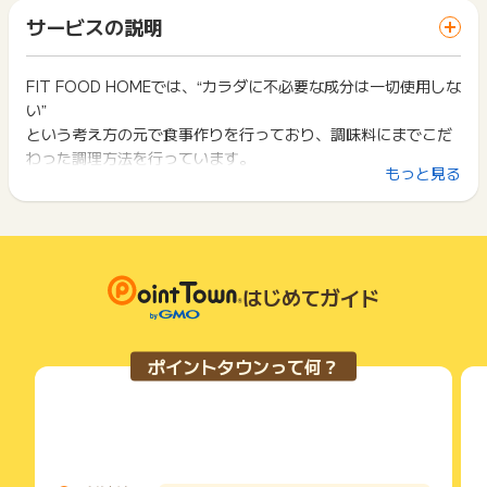
ざいます。
「 ショッピングでポイントGET 」ボタンを押した時とサービ
一部のサービスにつきましては、1商品につき10円単位の金額
サービスの説明
ス・お買い物利用時で、デバイス・ブラウザが異なる場合はポ
は切り捨てとなります。
イント獲得ができません。
ポイント獲得が1ポイント未満のものは切り捨てとなり、ポイ
ント履歴には記載されません。
FIT FOOD HOMEでは、“カラダに不必要な成分は一切使用しな
2回以上同じお買い物・サービスをご利用される場合は、毎回
原則として広告主側のポイント等を利用して支払われた金額分
い”
ポイントタウンに戻り、「 ショッピングでポイントGET 」ボ
につきましては、ポイントタウンのポイント獲得の対象には含
タンを押してからご利用ください。
という考え方の元で食事作りを行っており、調味料にまでこだ
まれません。
わった調理方法を行っています。
広告主が運営しているサービスの都合もしくは会員様の都合で
下記の事項に該当する場合、広告主側で対象外とみなし、「獲
もっと見る
商品の交換や一部でもキャンセルされた場合、ポイントが無効
得無効」となる可能性があります。
になる可能性もございます。
・安心、安全の【国産肉】【国産魚】【国産野菜】を使用
・同一端末や同一世帯で、繰り返し利用不可のサービス・お買
各サービス・お買い物の獲得ポイントや獲得条件、キャンペー
・調味料に使用される、原材料も全て無添加
い物を複数回ご利用された場合
ン期間が予告なしに変更される場合がございますが、ご利用さ
・他のポイントサイトや比較サイト、検索サイトなどを経由し
れた時点の条件が適用されます。
て一度でも同サービス・お買い物を利用されたことがある場合
▼ポイント！
条件を達成しているかどうかは各広告主ではなく、代理店が行
はじめてガイド
ご利用前には、Cookieの削除をおこなっていただくことを推奨
料理の基本となる「さしすせそ」の調味料を始め
っているため、広告主はポイントに関する詳細を把握しており
します。
社内スタッフが全国を飛び回り、調味料から厳選しています！
ません。
そのため、ポイントタウンのポイントに関するお問い合わせを
サービス・お買い物利用時にお電話など2つ以上の申し込み方
ポイントタウンって何？
広告主様に直接行わないようお願いいたします。
▽調味料のこだわりかはこちから
法がある場合、必ずサイト上のWEBフォームからお申し込みく
掲載中のプログラムの掲載終了日はあくまで予定となってお
ださい。
https://fitfoodhome.life/otameshi
り、急遽終了となる場合がございます。
各サービス・お買い物に掲載されている獲得条件を必ずよくお
広告に遷移しない場合は掲載が終了となっておりポイントが獲
読みください。
【ご注意ください】
得できませんので、ご注意くださいませ。
・商品一覧ページで、「国産肉・国産魚・国産野菜 こだわり
お申し込みやお買い物後、利用したサイトから送られる購入完