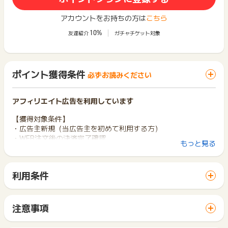
アカウントをお持ちの方は
こちら
10%
友達紹介
ガチャチケット対象
ポイント獲得条件
必ずお読みください
アフィリエイト広告を利用しています
【獲得対象条件】
・広告主新規（当広告主を初めて利用する方）
・WEB注文後の決済完了確認
もっと見る
【獲得対象外条件】
・重複、虚偽、不正、いたずら、返品、キャンセル、申込不備
利用条件
・商品受領の延期や受取拒否
「 ショッピングでポイントGET 」ボタンから広告主サイトを
・1世帯2回以上の申込
訪問し、ご利用ください。
※ポイントに関するお問い合わせは、
ポイントタウンのサポート
サイトに移動してからお申し込みやお買い物が完了するまでの
注意事項
までお問い合わせください。ポイントについて、広告主に直接
間に、同じブラウザ（※）で他のサイトに移動した場合はポイン
ポイントの獲得の対象となるのは、税抜き・送料抜き価格とな
お問い合わせをした場合、ポイント獲得対象外となる場合がご
ト獲得ができません。
ります。