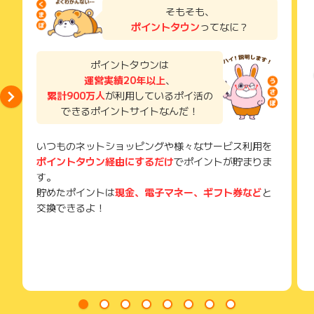
調味料使用」の記載のあるメニューが該当のメニューとなりま
了などのメールは、ポイント獲得するまで必ず保管してくださ
そもそも、
い。
す。
ポイントタウン
ってなに？
獲得待ち・獲得失敗の状態でお問い合わせされる際に、該当の
記載の無いメニューは、現在製造が終了し在庫のみの販売と
メールを送っていただく場合がございます。
なります。
そのため、紛失・破棄された場合は対応いたしかねますので、
ポイントタウンは
現在、全てのメニュー国産、こだわり調味料を使用したメニ
ご注意ください。
運営実績20年以上
、
ューへと切り替えを実施しています。
累計900万人
が利用しているポイ活の
(※) SafariやChromeなどwebサイトを表示するアプリのこと
できるポイントサイトなんだ！
いつものネットショッピングや様々なサービス利用を
ポイントタウン経由にするだけ
でポイントが貯まりま
す。
貯めたポイントは
現金、電子マネー、ギフト券など
と
交換できるよ！