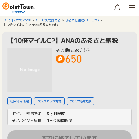
ポイントタウンTOP
サービスで貯める
ふるさと納税(サービス)
【10倍マイルCP】ANAのふるさと納税
【10倍マイルCP】ANAのふるさと納税
その他(ため方)で
650
初回利用限定
ランクアップ対象
ランク特典対象
ポイント獲得時期
３ヶ月程度
予定ポイント反映
１〜２時間程度
すでに終了しています