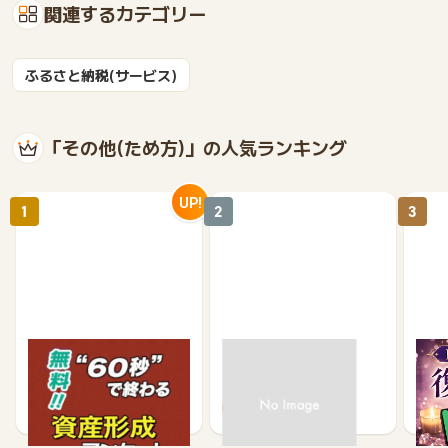
関連するカテゴリー
ふるさと納税(サービス)
「その他(ため方)」の人気ランキング
UP!
1
2
3
【無料・60秒で終わる】
モニポ LINE会員登録
復縁
資産形成に関するアンケ
ケー
ート
1,200
64
675