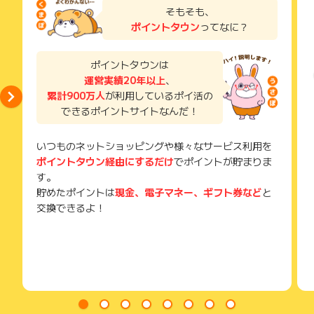
了などのメールは、ポイント獲得するまで必ず保管してくださ
そもそも、
い。
ポイントタウン
ってなに？
獲得待ち・獲得失敗の状態でお問い合わせされる際に、該当の
メールを送っていただく場合がございます。
そのため、紛失・破棄された場合は対応いたしかねますので、
ポイントタウンは
ご注意ください。
運営実績20年以上
、
累計900万人
が利用しているポイ活の
(※) SafariやChromeなどwebサイトを表示するアプリのこと
できるポイントサイトなんだ！
いつものネットショッピングや様々なサービス利用を
ポイントタウン経由にするだけ
でポイントが貯まりま
す。
貯めたポイントは
現金、電子マネー、ギフト券など
と
交換できるよ！