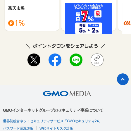
楽天市場
Yahoo!ショッピング
au 
（旧：
1%
1%
ポイントタウンをシェアしよう
GMOインターネットグループのセキュリティ事業について
世界初総合ネットセキュリティサービス「GMOセキュリティ24」
パスワード漏洩診断
Webサイトリスク診断