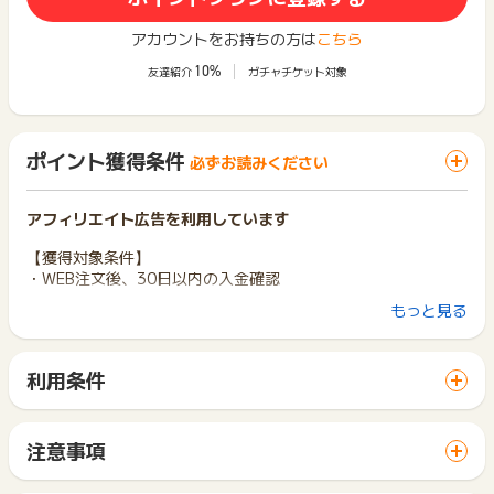
アカウントをお持ちの方は
こちら
10%
友達紹介
ガチャチケット対象
ポイント獲得条件
必ずお読みください
アフィリエイト広告を利用しています
【獲得対象条件】
・WEB注文後、30日以内の入金確認
もっと見る
【獲得対象外条件】
・キャンセル、いたずら注文、入力不備、返品
利用条件
※ポイントに関するお問い合わせは、
ポイントタウンのサポート
までお問い合わせください。ポイントについて、広告主に直接
「 ショッピングでポイントGET 」ボタンから広告主サイトを
お問い合わせをした場合、ポイント獲得対象外となる場合がご
訪問し、ご利用ください。
ざいます。
サイトに移動してからお申し込みやお買い物が完了するまでの
注意事項
間に、同じブラウザ（※）で他のサイトに移動した場合はポイン
ポイントの獲得の対象となるのは、税抜き・送料抜き価格とな
ト獲得ができません。
ります。