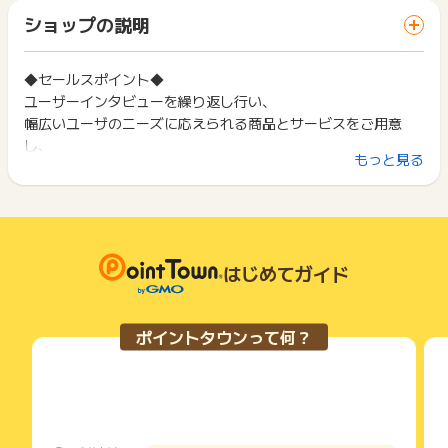
「 ショッピングでポイントGET 」ボタンを押した時とサービ
一部のサービスにつきましては、1商品につき10円単位の金額
ショップの説明
ス・お買い物利用時で、デバイス・ブラウザが異なる場合はポ
は切り捨てとなります。
イント獲得ができません。
ポイント獲得が1ポイント未満のものは切り捨てとなり、ポイ
ント履歴には記載されません。
◆セールスポイント◆
2回以上同じお買い物・サービスをご利用される場合は、毎回
原則として広告主側のポイント等を利用して支払われた金額分
ユーザーインタビューを繰り返し行い、
ポイントタウンに戻り、「 ショッピングでポイントGET 」ボ
につきましては、ポイントタウンのポイント獲得の対象には含
タンを押してからご利用ください。
幅広いユーザのニーズに応えられる商品とサービスをご用意
まれません。
し、
広告主が運営しているサービスの都合もしくは会員様の都合で
下記の事項に該当する場合、広告主側で対象外とみなし、「獲
もっと見る
お客様から「メーカー直営だから安心」という声も頂戴してお
商品の交換や一部でもキャンセルされた場合、ポイントが無効
得無効」となる可能性があります。
になる可能性もございます。
ります。
・同一端末や同一世帯で、繰り返し利用不可のサービス・お買
各サービス・お買い物の獲得ポイントや獲得条件、キャンペー
い物を複数回ご利用された場合
ン期間が予告なしに変更される場合がございますが、ご利用さ
・他のポイントサイトや比較サイト、検索サイトなどを経由し
リビングやキッチン、寝室、廊下など
れた時点の条件が適用されます。
て一度でも同サービス・お買い物を利用されたことがある場合
あらゆる生活空間の収納家具を幅広く取り揃えています。
条件を達成しているかどうかは各広告主ではなく、代理店が行
はじめてガイド
ご利用前には、Cookieの削除をおこなっていただくことを推奨
っているため、広告主はポイントに関する詳細を把握しており
します。
当ストア限定商品のキッズ収納家具「マミハピ」が特に人気
ません。
で、
そのため、ポイントタウンのポイントに関するお問い合わせを
サービス・お買い物利用時にお電話など2つ以上の申し込み方
ポイントタウンって何？
広告主様に直接行わないようお願いいたします。
子育てされている方々に高い評価をいただいており、
法がある場合、必ずサイト上のWEBフォームからお申し込みく
掲載中のプログラムの掲載終了日はあくまで予定となってお
ださい。
組み合わせて複数購入される方が多いです。
り、急遽終了となる場合がございます。
各サービス・お買い物に掲載されている獲得条件を必ずよくお
そのほか、大型テレビ台「ログーノ」やシンプル本棚「タナリ
広告に遷移しない場合は掲載が終了となっておりポイントが獲
読みください。
オ」もとても人気です。
得できませんので、ご注意くださいませ。
お申し込みやお買い物後、利用したサイトから送られる購入完