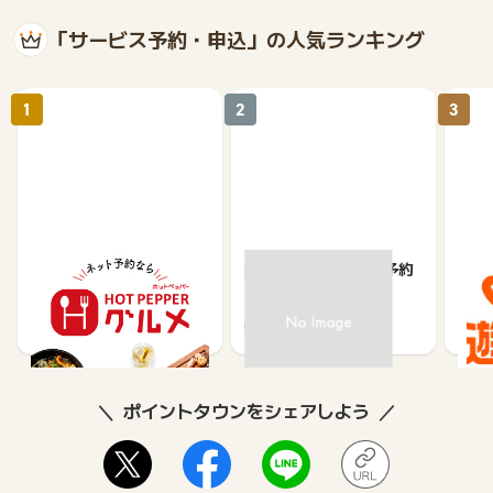
「サービス予約・申込」の人気ランキング
1
2
3
【ホットペッパーグル
楽天ぐるなびネット予約
じゃ
メ】レストラン予約
85
80
ポイントタウンをシェアしよう