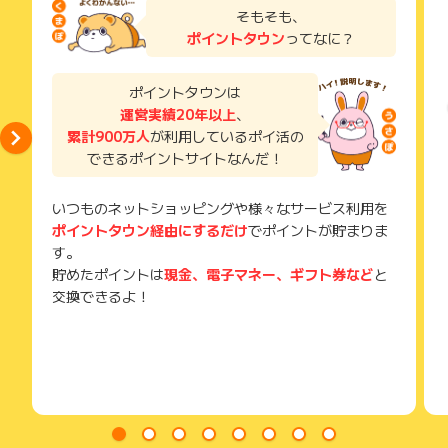
※キャンセル・不備・いたずら・商品受取拒否及び不着、返品の
了などのメールは、ポイント獲得するまで必ず保管してくださ
そもそも、
場合はポイント獲得対象外です。
い。
ポイントタウン
ってなに？
獲得待ち・獲得失敗の状態でお問い合わせされる際に、該当の
メールを送っていただく場合がございます。
そのため、紛失・破棄された場合は対応いたしかねますので、
ポイントタウンは
ご注意ください。
運営実績20年以上
、
累計900万人
が利用しているポイ活の
(※) SafariやChromeなどwebサイトを表示するアプリのこと
できるポイントサイトなんだ！
いつものネットショッピングや様々なサービス利用を
ポイントタウン経由にするだけ
でポイントが貯まりま
す。
貯めたポイントは
現金、電子マネー、ギフト券など
と
交換できるよ！