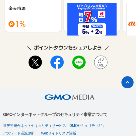
楽天市場
Yahoo!ショッピング
au 
（旧：
1%
1%
ポイントタウンをシェアしよう
GMOインターネットグループのセキュリティ事業について
世界初総合ネットセキュリティサービス「GMOセキュリティ24」
パスワード漏洩診断
Webサイトリスク診断