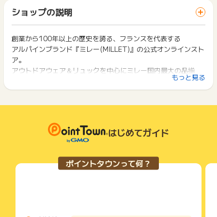
「 ショッピングでポイントGET 」ボタンを押した時とサービ
一部のサービスにつきましては、1商品につき10円単位の金額
ショップの説明
ス・お買い物利用時で、デバイス・ブラウザが異なる場合はポ
は切り捨てとなります。
イント獲得ができません。
ポイント獲得が1ポイント未満のものは切り捨てとなり、ポイ
ント履歴には記載されません。
創業から100年以上の歴史を誇る、フランスを代表する
2回以上同じお買い物・サービスをご利用される場合は、毎回
原則として広告主側のポイント等を利用して支払われた金額分
アルパインブランド『ミレー(MILLET)』の公式オンラインスト
ポイントタウンに戻り、「 ショッピングでポイントGET 」ボ
につきましては、ポイントタウンのポイント獲得の対象には含
タンを押してからご利用ください。
ア。
まれません。
アウトドアウェア＆リュックを中心にミレー国内最大の品揃
広告主が運営しているサービスの都合もしくは会員様の都合で
下記の事項に該当する場合、広告主側で対象外とみなし、「獲
もっと見る
え。
商品の交換や一部でもキャンセルされた場合、ポイントが無効
得無効」となる可能性があります。
になる可能性もございます。
最新モデルは限定商品までフルカラー・フルサイズをラインナ
・同一端末や同一世帯で、繰り返し利用不可のサービス・お買
各サービス・お買い物の獲得ポイントや獲得条件、キャンペー
ップ、
い物を複数回ご利用された場合
ン期間が予告なしに変更される場合がございますが、ご利用さ
・他のポイントサイトや比較サイト、検索サイトなどを経由し
さらにオフシーズンのアウトレット商品も展開しオールシーズ
れた時点の条件が適用されます。
て一度でも同サービス・お買い物を利用されたことがある場合
ンのアイテムが揃います。
条件を達成しているかどうかは各広告主ではなく、代理店が行
はじめてガイド
ご利用前には、Cookieの削除をおこなっていただくことを推奨
13時までのご注文は最短当日発送。新規会員登録で送料無料ク
っているため、広告主はポイントに関する詳細を把握しており
します。
ーポンプレゼント。
ません。
そのため、ポイントタウンのポイントに関するお問い合わせを
サービス・お買い物利用時にお電話など2つ以上の申し込み方
ポイントタウンって何？
広告主様に直接行わないようお願いいたします。
法がある場合、必ずサイト上のWEBフォームからお申し込みく
掲載中のプログラムの掲載終了日はあくまで予定となってお
ださい。
り、急遽終了となる場合がございます。
各サービス・お買い物に掲載されている獲得条件を必ずよくお
広告に遷移しない場合は掲載が終了となっておりポイントが獲
読みください。
得できませんので、ご注意くださいませ。
お申し込みやお買い物後、利用したサイトから送られる購入完