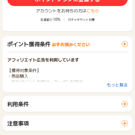
アカウントをお持ちの方は
こちら
10%
友達紹介
ガチャチケット対象
ポイント獲得条件
必ずお読みください
アフィリエイト広告を利用しています
【獲得対象条件】
・商品購入
・自社ポイント利用分・クーポン利用分
もっと見る
【獲得対象外条件】
・消費税・送料・ギフトラッピング
利用条件
※ポイントに関するお問い合わせは、
ポイントタウンのサポート
「 ショッピングでポイントGET 」ボタンから広告主サイトを
までお問い合わせください。ポイントについて、広告主に直接
訪問し、ご利用ください。
お問い合わせをした場合、ポイント獲得対象外となる場合がご
サイトに移動してからお申し込みやお買い物が完了するまでの
注意事項
ざいます。
間に、同じブラウザ（※）で他のサイトに移動した場合はポイン
ポイントの獲得の対象となるのは、税抜き・送料抜き価格とな
ト獲得ができません。
ります。