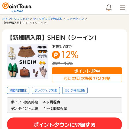
ポイントタウンTOP
ショッピングで貯める
ファッション
【新規購入用】SHEIN（シーイン）
【新規購入用】SHEIN（シーイン）
お買い物で
12%
通常：10%
ポイントUP中
あと
23
日
20
時間
17
分
28
秒
初回利用限定
ランクアップ対象
ランク特典対象
ポイント獲得時期
４ヶ月程度
予定ポイント反映
１〜２時間程度
ポイントタウンに登録する