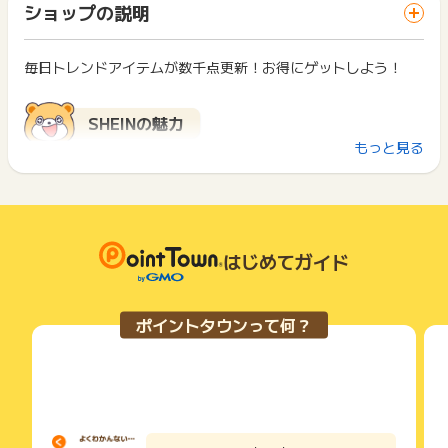
・SHEINギフトカードの購入
一部のサービスにつきましては、1商品につき10円単位の金額
ショップの説明
ス・お買い物利用時で、デバイス・ブラウザが異なる場合はポ
・コンビニ払いを選択した場合
は切り捨てとなります。
イント獲得ができません。
・不備、不正、虚偽、いたずら、未入金、キャンセル、返品
ポイント獲得が1ポイント未満のものは切り捨てとなり、ポイ
・商品の受取拒否、ご注文完了メールの未着
ント履歴には記載されません。
毎日トレンドアイテムが数千点更新！お得にゲットしよう！
2回以上同じお買い物・サービスをご利用される場合は、毎回
・SHEIN 日本語サイト（https://jp.shein.com/ or https://
原則として広告主側のポイント等を利用して支払われた金額分
ポイントタウンに戻り、「 ショッピングでポイントGET 」ボ
m.shein.com/jp/）配下以外からの購入
につきましては、ポイントタウンのポイント獲得の対象には含
タンを押してからご利用ください。
・オークション転売行為、偽名による本人購入
まれません。
SHEINの魅力
・他ポイントサイトなどの重複申込にて、最終注文時間でない
広告主が運営しているサービスの都合もしくは会員様の都合で
下記の事項に該当する場合、広告主側で対象外とみなし、「獲
もっと見る
場合
商品の交換や一部でもキャンセルされた場合、ポイントが無効
得無効」となる可能性があります。
1. 総アイテム数60万点以上！ 毎日トレンドアイテムが数千点
・連絡のつかない方からの購入
になる可能性もございます。
・同一端末や同一世帯で、繰り返し利用不可のサービス・お買
更新！
・申込拡張機能（ブラウザ）やドロップシッピング経由の購入
各サービス・お買い物の獲得ポイントや獲得条件、キャンペー
い物を複数回ご利用された場合
2. 圧倒的なコストカットで超低価格を実現、春夏物は1点2,00
(2023年5月17日より適用)
ン期間が予告なしに変更される場合がございますが、ご利用さ
・他のポイントサイトや比較サイト、検索サイトなどを経由し
0円以下が大半
れた時点の条件が適用されます。
て一度でも同サービス・お買い物を利用されたことがある場合
3. セールも頻繁、購入点数が増えるほど割引額が大きくなる！
商品注文完了後、システムの都合上、成果の反映が数日程度遅
条件を達成しているかどうかは各広告主ではなく、代理店が行
はじめてガイド
ご利用前には、Cookieの削除をおこなっていただくことを推奨
れますので予めご了承ください。(2024年3月13日より適用)
っているため、広告主はポイントに関する詳細を把握しており
します。
ません。
※本広告は以下に関する調査依頼を一切お受けできません。
SHEINとは
そのため、ポイントタウンのポイントに関するお問い合わせを
サービス・お買い物利用時にお電話など2つ以上の申し込み方
ポイントタウンって何？
ポイントタウンサポートでも対応いたしかねますので、ご了承
広告主様に直接行わないようお願いいたします。
法がある場合、必ずサイト上のWEBフォームからお申し込みく
のうえご利用ください。
掲載中のプログラムの掲載終了日はあくまで予定となってお
ださい。
全世界150か国以上のエリアでサービスが利用できるグローバ
・獲得予定ポイントに反映されない
り、急遽終了となる場合がございます。
各サービス・お買い物に掲載されている獲得条件を必ずよくお
ルファッションECサイトです。
・非承認理由
広告に遷移しない場合は掲載が終了となっておりポイントが獲
読みください。
デザインから生産までわずか7日間で対応、トレンドアイテム
得できませんので、ご注意くださいませ。
が毎日洪水のようにアップデートされる製品化の早さ、しかも
※ポイントに関するお問い合わせは、
ポイントタウンのサポート
お申し込みやお買い物後、利用したサイトから送られる購入完
超低価格！
までお問い合わせください。ポイントについて、広告主に直接
了などのメールは、ポイント獲得するまで必ず保管してくださ