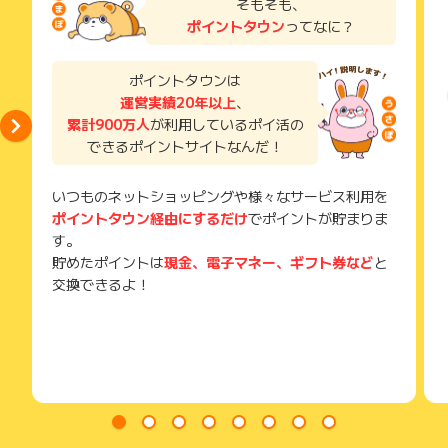
レディースのリアルクローズの他にもメンズにキッズアイテ
そもそも、
お問い合わせをした場合、ポイント獲得対象外となる場合がご
い。
ム、またコスメにリゾートアイテムや日用品まで圧倒的な商品
ざいます。
ポイントタウン
ってなに？
獲得待ち・獲得失敗の状態でお問い合わせされる際に、該当の
ラインナップ。家族のライフスタイルを完全にサポートできま
メールを送っていただく場合がございます。
す。
そのため、紛失・破棄された場合は対応いたしかねますので、
ポイントタウンは
ご注意ください。
運営実績20年以上
、
累計900万人
が利用しているポイ活の
(※) SafariやChromeなどwebサイトを表示するアプリのこと
できるポイントサイトなんだ！
いつものネットショッピングや様々なサービス利用を
ポイントタウン経由にするだけ
でポイントが貯まりま
す。
貯めたポイントは
現金、電子マネー、ギフト券など
と
交換できるよ！