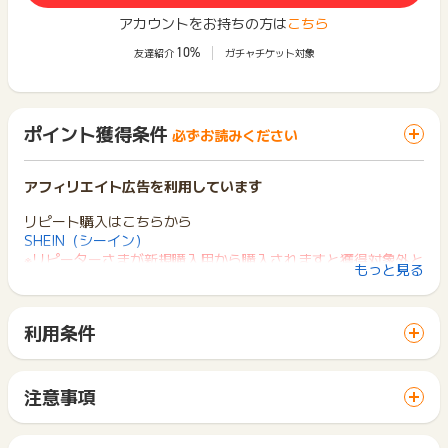
アカウントをお持ちの方は
こちら
10%
友達紹介
ガチャチケット対象
ポイント獲得条件
必ずお読みください
アフィリエイト広告を利用しています
リピート購入はこちらから
SHEIN（シーイン）
※リピーターさまが新規購入用から購入されますと獲得対象外と
もっと見る
なりますのでご注意ください。
【獲得条件】
利用条件
・SHEIN新規購入
「 ショッピングでポイントGET 」ボタンから広告主サイトを
・WEB注文後、30日以内の入金確認
訪問し、ご利用ください。
サイトに移動してからお申し込みやお買い物が完了するまでの
【獲得対象外条件】
注意事項
間に、同じブラウザ（※）で他のサイトに移動した場合はポイン
・リピート購入
ポイントの獲得の対象となるのは、税抜き・送料抜き価格とな
ト獲得ができません。
・SHEIN公式アプリ経由の購入
ります。
「 ショッピングでポイントGET 」ボタンを押した時とサービ