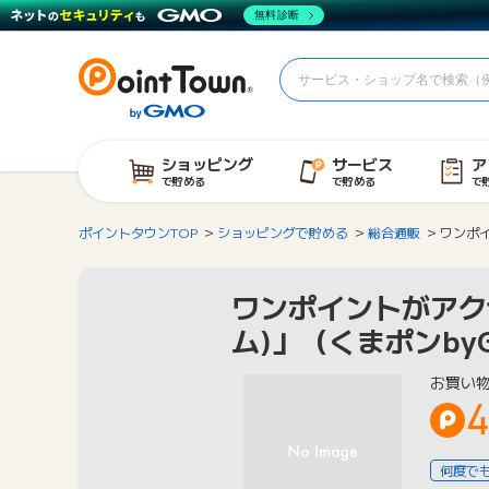
無料診断
ショッピング
サービス
ア
で貯める
で貯める
で
ポイントタウンTOP
ショッピングで貯める
総合通販
ワンポイ
ワンポイントがアク
ム)」（くまポンby
お買い
4
何度で