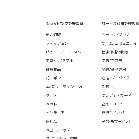
ショッピングで貯める
サービス利用で貯める
総合通販
クーポン/グルメ
ファッション
ゲーム/コミュニティ
ビューティー/コスメ
仕事/資格/教育
家電/PC/スマホ
美容/エステ
健康食品
金融/資産運用
花・ギフト
通信/プロバイダ
本/ミュージック/DVD
引越し
グルメ
クレジットカード
ペット
音楽/テレビ
インテリア
旅行/レンタカー
日用品
その他(サービス)
ベビー/キッズ
スポーツ/カー用品