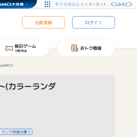
会員登録
ログイン
毎日ゲーム
おトク情報
で貯める
yGMO）
ト(カラーランダ
ランク特典対象