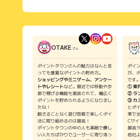
OTAKE
さん
ポイントタウンさんの魅力はなんと言
ポイ
っても豊富なポイントの貯め方。
が、
ショッピングやミニゲーム、アンケー
です
トやレシート
など。最近では移動や歩
① 案
数で稼げる機能も実装されて、幅広く
② ラ
ポイントを貯められるようになりまし
③ カ
たね！
とポ
飽きることなく遊び感覚で楽しくポイ
準で
活に取り組めるのは最高！
Cサ
ポイントタウンの中の人も素敵で優し
最高
い人たちばかりでユーザーに寄り添っ
他社