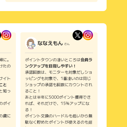
ななえもん
さん
婦に。
ポイントタウンの凄いところは
会員ラ
けたの
ンクアップを目指しやすい！
承認回数は、モニターも対象だしショ
サイト
ッピングも対象で、1番凄いのは同じ
こと
ショップの承認も回数にカウントされ
と知っ
ること！
あとは半年に5000ポイント獲得でき
のポイ
れば、それだけで、15%アップにな
る！
の虜に
ポイント交換のハードルも低いから無
駄なく貯めたポイントが使えるのも嬉