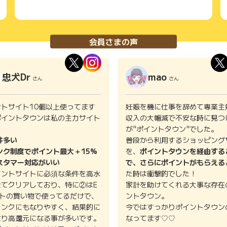
会員さまの声
忠犬Dr
mao
さん
さん
ントサイト10個以上使ってます
妊娠を機に仕事を辞めて専業主
ポイントタウンは私の主力サイト
収入の大幅減で不安な時に見つ
。
が"ポイントタウン"でした。
件多い
普段から利用するショッピング
ンク制度でポイント最大＋15%
を、
ポイントタウンを経由する
スタマー対応がいい
で、さらにポイントがもらえる
イントサイトに必須な条件を高水
た時は衝撃的でした！
全てクリアしており、特に②はE
家計を助けてくれる大事な存在
イトの買い物で使ってるだけで、
ントタウン。
ランクにもなりやすく、結果的に
今ではすっかりポイントタウン
より高還元になる事が多いです。
なってます♡♡