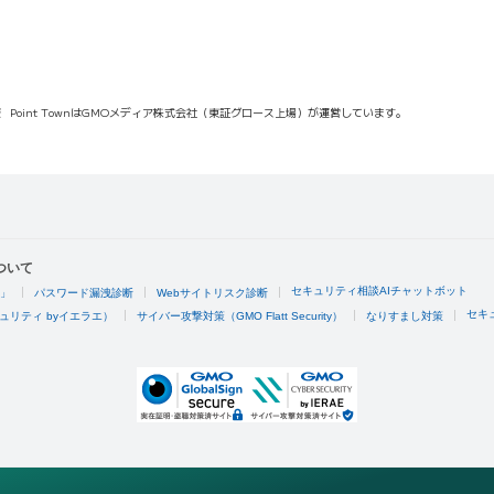
報
Point TownはGMOメディア株式会社（東証グロース上場）が運営しています。
ついて
セキュリティ相談AIチャットボット
4」
パスワード漏洩診断
Webサイトリスク診断
セキ
ュリティ byイエラエ）
サイバー攻撃対策（GMO Flatt Security）
なりすまし対策