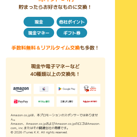
貯まったらお好きなものに交換！
現金
他社ポイント
現金マネー
ギフト券
手数料無料＆リアルタイム交換
も多数！
現金や電子マネーなど
40種類以上の交換先！
Amazon.co.jpは、本プロモーションのスポンサーではありませ
ん。
Amazon、Amazon.co.jpおよびAmazon.co.jpのロゴはAmazon.
com, inc.またはその関連会社の商標です。
© 2026 iTunes K.K. All rights reserved.