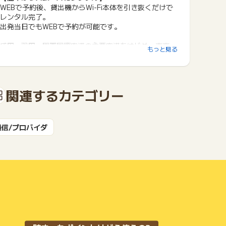
WEBで予約後、貸出機からWi-Fi本体を引き抜くだけで
レンタル完了。
出発当日でもWEBで予約が可能です。
成田・羽田・関西国際空港の主要空港をはじめ、東京
もっと見る
駅・新宿駅など駅にも設置し、
設置箇所は30施設を超えております。
今後も国内空港や駅、商業施設などへの設置を積極的に
進めてまいります。
関連するカテゴリー
【業界最多級！無制限プランが充実】
日本を含む世界130の国と地域で無制限プランに対応し
ております。
通信/プロバイダ
データ容量は1日あたり無制限/1GB/500MBからお選び
いただけます。
【圧倒的にリーズナブルなレンタル料金】
レンタル料金は1日300円から！WiFiBOXはいつでも業
界最安級価格です。
【Wi-Fi本体のみを持ち運び、旅は身軽に！】
かさばるポーチや充電器・変換プラグなどは付属いたし
ません。