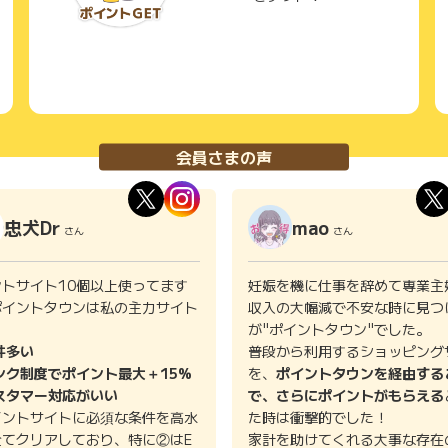
会員さまの声
忠犬Dr
mao
さん
さん
ントサイト10個以上使ってます
妊娠を機に仕事を辞めて専業主
ポイントタウンは私の主力サイト
収入の大幅減で不安な時に見つ
。
が"ポイントタウン"でした。
件多い
普段から利用するショッピング
ンク制度でポイント最大＋15%
を、
ポイントタウンを経由する
スタマー対応がいい
で、さらにポイントがもらえる
イントサイトに必須な条件を高水
た時は衝撃的でした！
全てクリアしており、特に②はE
家計を助けてくれる大事な存在