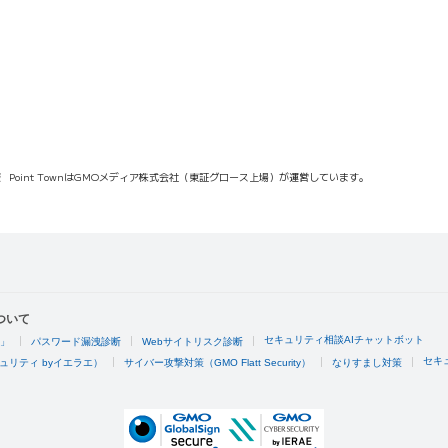
報
Point TownはGMOメディア株式会社（東証グロース上場）が運営しています。
ついて
セキュリティ相談AIチャットボット
4」
パスワード漏洩診断
Webサイトリスク診断
セキ
ュリティ byイエラエ）
サイバー攻撃対策（GMO Flatt Security）
なりすまし対策