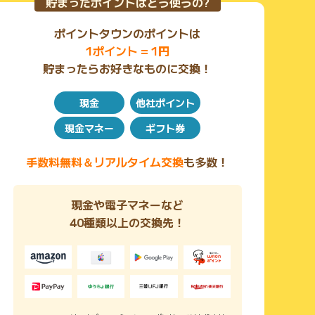
貯まったポイントはどう使うの?
Wi-Fi本体のみを持ち運ぶので、旅行の荷物を増やしま
せん。
ポイントタウンのポイントは
【嬉しいモバイルバッテリー機能搭載】
1ポイント = 1円
３種の充電用ケーブル(Micro USB、Lightning、USB T
貯まったらお好きなものに交換！
ype-C)が付帯しているため、
緊急時にスマホなどの充電にも活用できます。
現金
他社ポイント
現金マネー
ギフト券
手数料無料＆リアルタイム交換
も多数！
現金や電子マネーなど
40種類以上の交換先！