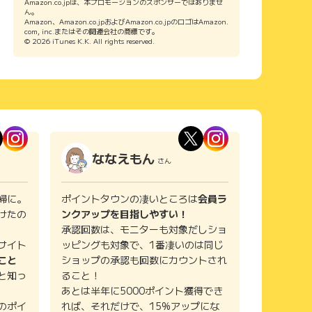
Amazon.co.jpは、本プロモーションのスポンサーではありませ
ん。
Amazon、Amazon.co.jpおよびAmazon.co.jpのロゴはAmazon.
com, inc.またはその関連会社の商標です。
© 2026 iTunes K.K. All rights reserved.
ななえもん
さん
婦に。
ポイントタウンの凄いところは
会員ラ
けたの
ンクアップを目指しやすい！
承認回数は、モニターも対象だしショ
サイト
ッピングも対象で、1番凄いのは同じ
こと
ショップの承認も回数にカウントされ
と知っ
ること！
あとは半年に5000ポイント獲得でき
のポイ
れば、それだけで、15%アップにな