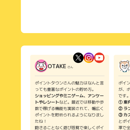
OTAKE
さん
ポイントタウンさんの魅力はなんと言
ポイ
っても豊富なポイントの貯め方。
が、
ショッピングやミニゲーム、アンケー
です
トやレシート
など。最近では移動や歩
① 案
数で稼げる機能も実装されて、幅広く
② ラ
ポイントを貯められるようになりまし
③ カ
たね！
とポ
飽きることなく遊び感覚で楽しくポイ
準で