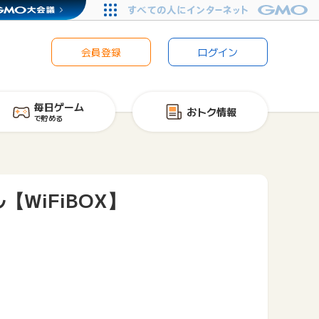
会員登録
ログイン
毎日ゲーム
おトク情報
で貯める
WiFiBOX】