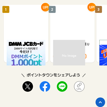
UP!
UP!
1
2
3
DMM JCBカード（発
【過去最高還元】三菱Ｕ
※合
券）
ＦＪカード
※【S
シブ
5,500
12,000
3,000
8,000
8
ポイントタウンをシェアしよう