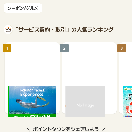
クーポン/グルメ
「サービス契約・取引」の人気ランキング
1
2
3
楽天トラベル観光体験
高速バスドットコム
【ネ
買取
2.5%
1.3%
ポイントタウンをシェアしよう