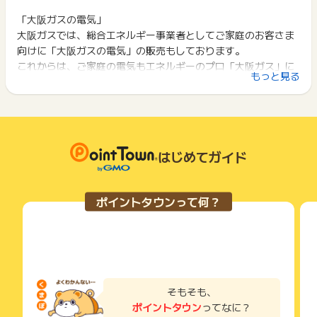
ポイント獲得が1ポイント未満のものは切り捨てとなり、ポイ
c/electricity/switching/index.php
ント履歴には記載されません。
「大阪ガスの電気」
2回以上同じお買い物・サービスをご利用される場合は、毎回
https://services.osakagas.co.jp/portalc/contents-2/p
原則として広告主側のポイント等を利用して支払われた金額分
大阪ガスでは、総合エネルギー事業者としてご家庭のお客さま
ポイントタウンに戻り、「 申込をしてポイントGET 」ボタン
c/gas-ele-switching/index.php
につきましては、ポイントタウンのポイント獲得の対象には含
を押してからご利用ください。
向けに「大阪ガスの電気」の販売もしております。
まれません。
これからは、ご家庭の電気もエネルギーのプロ「大阪ガス」に
【獲得対象外条件】
広告主が運営しているサービスの都合もしくは会員様の都合で
下記の事項に該当する場合、広告主側で対象外とみなし、「獲
もっと見る
スイッチング
おまかせください
商品の交換や一部でもキャンセルされた場合、ポイントが無効
得無効」となる可能性があります。
・関西エリア以外の申込
になる可能性もございます。
・同一端末や同一世帯で、繰り返し利用不可のサービス・お買
・法人（飲食店・商店・事務所等）の申込み
各サービス・お買い物の獲得ポイントや獲得条件、キャンペー
い物を複数回ご利用された場合
・ご契約済のメニュー変更
ン期間が予告なしに変更される場合がございますが、ご利用さ
・他のポイントサイトや比較サイト、検索サイトなどを経由し
・「大阪ガス」への都市ガスの切り替えガスのみの申込
れた時点の条件が適用されます。
て一度でも同サービス・お買い物を利用されたことがある場合
・「新生活応援プラン」「ファミリー応援プラン」以外のプラ
条件を達成しているかどうかは各広告主ではなく、代理店が行
はじめてガイド
ご利用前には、Cookieの削除をおこなっていただくことを推奨
ン申込み
っているため、広告主はポイントに関する詳細を把握しており
します。
ません。
再点
そのため、ポイントタウンのポイントに関するお問い合わせを
サービス・お買い物利用時にお電話など2つ以上の申し込み方
ポイントタウンって何？
・引っ越し先のご使用開始の申込
広告主様に直接行わないようお願いいたします。
法がある場合、必ずサイト上のWEBフォームからお申し込みく
・転居元での使用中止と引っ越し先で使用開始の申込（ガス電
掲載中のプログラムの掲載終了日はあくまで予定となってお
ださい。
気セット・電気の申込のみ）
り、急遽終了となる場合がございます。
各サービス・お買い物に掲載されている獲得条件を必ずよくお
・ガスのみの申込
広告に遷移しない場合は掲載が終了となっておりポイントが獲
読みください。
・長期不在等による一時的なガス使用中止の再開
得できませんので、ご注意くださいませ。
・使用中止の申込のみ
お申し込みやお買い物後、利用したサイトから送られる購入完
・重複、虚偽、入力内容不備、返品、キャンセル、未入金、対
了などのメールは、ポイント獲得するまで必ず保管してくださ
そもそも、
象外商品の購入
い。
ポイントタウン
ってなに？
・「新生活応援プラン」「ファミリー応援プラン」以外のプラ
獲得待ち・獲得失敗の状態でお問い合わせされる際に、該当の