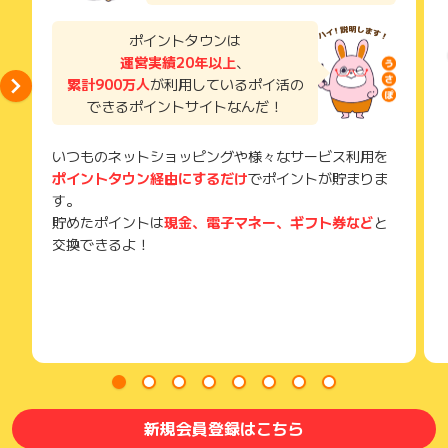
ン申込み
メールを送っていただく場合がございます。
そのため、紛失・破棄された場合は対応いたしかねますので、
ポイントタウンは
※ポイントに関するお問い合わせは、
ポイントタウンのサポート
ご注意ください。
までお問い合わせください。ポイントについて、広告主に直接
運営実績20年以上
、
お問い合わせをした場合、ポイント獲得対象外となる場合がご
累計900万人
が利用しているポイ活の
(※) SafariやChromeなどwebサイトを表示するアプリのこと
ざいます。
できるポイントサイトなんだ！
いつものネットショッピングや様々なサービス利用を
ポイントタウン経由にするだけ
でポイントが貯まりま
す。
貯めたポイントは
現金、電子マネー、ギフト券など
と
交換できるよ！
新規会員登録はこちら