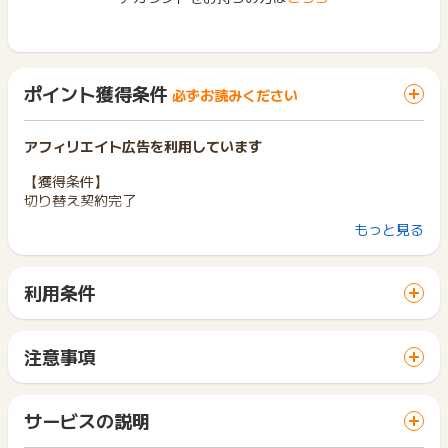
ポイント獲得条件
必ずお読みください
アフィリエイト広告を利用しています
【獲得条件】
切り替え契約完了
もっと見る
スイッチング
■関西エリア大阪ガスの電気新規申込
・京都府/大阪府/滋賀県/兵庫県（赤穂市福浦を除く）/奈良県/
利用条件
和歌山県/
「 申込をしてポイントGET 」ボタンから広告主サイトを訪問
および福井県/三重県/岐阜県の一部が対象エリア
し、ご利用ください。
※現在、対象外の地域にお住まいの方でも利用時に対象地域とな
サイトに移動してからお申し込みやお買い物が完了するまでの
る場合は対象
注意事項
間に、同じブラウザ（※）で他のサイトに移動した場合はポイン
ポイントの獲得の対象となるのは、税抜き・送料抜き価格とな
ト獲得ができません。
■「大阪ガス」への都市ガスの切り替え
ります。
「 申込をしてポイントGET 」ボタンを押した時とサービス・
・電気セット申込のみ
一部のサービスにつきましては、1商品につき10円単位の金額
サービスの説明
お買い物利用時で、デバイス・ブラウザが異なる場合はポイン
※基本的に下記のフォームからの申込が対象（一部例外もあり）
は切り捨てとなります。
ト獲得ができません。
https://services.osakagas.co.jp/portalc/contents-2/p