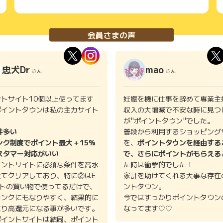
会員さまの声
忠犬Dr
mao
さん
さん
ントサイト10個以上使ってます
妊娠を機に仕事を辞めて専業主
ポイントタウンは私の主力サイト
収入の大幅減で不安な時に見つ
。
が"ポイントタウン"でした。
件多い
普段から利用するショッピング
ンク制度でポイント最大＋15%
を、
ポイントタウンを経由する
スタマー対応がいい
で、さらにポイントがもらえる
イントサイトに必須な条件を高水
た時は衝撃的でした！
全てクリアしており、特に②はE
家計を助けてくれる大事な存在
イトの買い物で使ってるだけで、
ントタウン。
ランクにもなりやすく、結果的に
今ではすっかりポイントタウン
より高還元になる事が多いです。
なってます♡♡
ポイントサイトは結局、ポイント