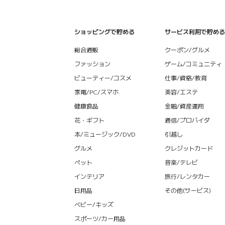
ショッピングで貯める
サービス利用で貯める
総合通販
クーポン/グルメ
ファッション
ゲーム/コミュニティ
ビューティー/コスメ
仕事/資格/教育
家電/PC/スマホ
美容/エステ
健康食品
金融/資産運用
花・ギフト
通信/プロバイダ
本/ミュージック/DVD
引越し
グルメ
クレジットカード
ペット
音楽/テレビ
インテリア
旅行/レンタカー
日用品
その他(サービス)
ベビー/キッズ
スポーツ/カー用品