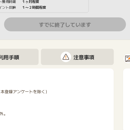
ト獲得時期
１ヶ月程度
イント反映
１〜２時間程度
すでに終了しています
利用手順
注意事項
（本登録アンケートを除く）
外。