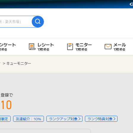
ンケート
レシート
モニター
メール
貯める
で貯める
で貯める
で貯める
ィ
キューモニター
員登録で
10
用限定
友達紹介：10%
ランクアップ対象
ランク特典対象