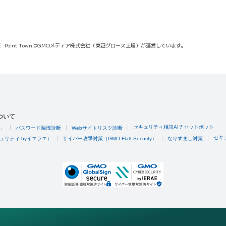
報
Point TownはGMOメディア株式会社（東証グロース上場）が運営しています。
ついて
セキュリティ相談AIチャットボット
4」
パスワード漏洩診断
Webサイトリスク診断
セキ
ュリティ byイエラエ）
サイバー攻撃対策（GMO Flatt Security）
なりすまし対策