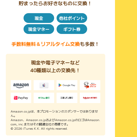
貯まったらお好きなものに交換！
現金
他社ポイント
現金マネー
ギフト券
手数料無料＆リアルタイム交換
も多数！
現金や電子マネーなど
40種類以上の交換先！
Amazon.co.jpは、本プロモーションのスポンサーではありませ
ん。
Amazon、Amazon.co.jpおよびAmazon.co.jpのロゴはAmazon.
com, inc.またはその関連会社の商標です。
© 2026 iTunes K.K. All rights reserved.