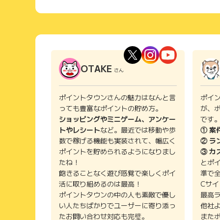
OTAKE
さん
ポイントタウンさんの魅力はなんと言
ポイ
っても豊富なポイントの貯め方。
が、
ショッピングやミニゲーム、アンケー
です
トやレシート
など。最近では移動や歩
① 案
数で稼げる機能も実装されて、幅広く
② ラ
ポイントを貯められるようになりまし
③ カ
たね！
とポ
飽きることなく遊び感覚で楽しくポイ
準で
活に取り組めるのは最高！
Cサ
ポイントタウンの中の人も素敵で優し
最高
い人たちばかりでユーザーに寄り添っ
他社
たお問い合わせ対応も完璧。
また