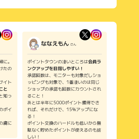
ななえもん
さん
婦に。
ポイントタウンの凄いところは
会員ラ
けたの
ンクアップを目指しやすい！
承認回数は、モニターも対象だしショ
サイト
ッピングも対象で、1番凄いのは同じ
こと
ショップの承認も回数にカウントされ
と知っ
ること！
あとは半年に5000ポイント獲得でき
のポイ
れば、それだけで、15%アップにな
る！
の虜に
ポイント交換のハードルも低いから無
駄なく貯めたポイントが使えるのも嬉
しい！