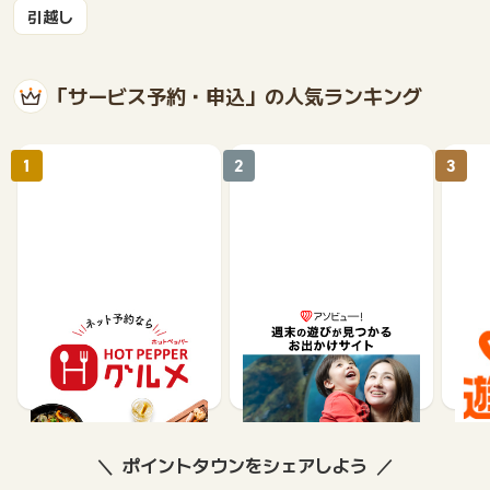
引越し
「サービス予約・申込」の人気ランキング
1
2
3
【ホットペッパーグル
遊び予約／レジャーチケ
じゃ
メ】レストラン予約
ット購入サイト「アソビ
ュー！」
85
1.5%
ポイントタウンをシェアしよう