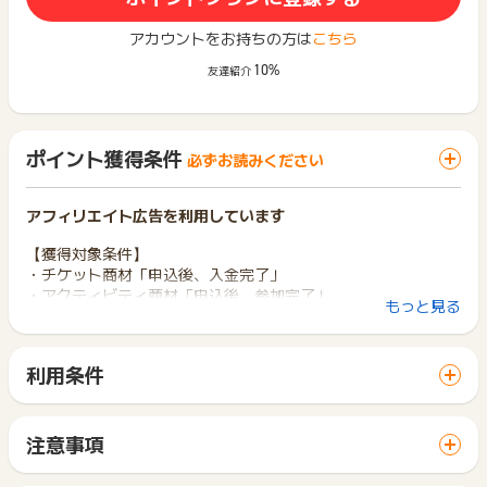
アカウントをお持ちの方は
こちら
10%
友達紹介
ポイント獲得条件
必ずお読みください
アフィリエイト広告を利用しています
【獲得対象条件】
・チケット商材「申込後、入金完了」
・アクティビティ商材「申込後、参加完了」
もっと見る
※クロスブラウザ計測不可
【獲得対象外条件】
利用条件
虚偽、入力内容不備、キャンセル、天候不良等施設都合による
「 申込をしてポイントGET 」ボタンから広告主サイトを訪問
不催行、未入金、不正
し、ご利用ください。
「アソビュー！ポイント」「サーティワン アイスクリーム」プ
サイトに移動してからお申し込みやお買い物が完了するまでの
ランの購入
注意事項
間に、同じブラウザ（※）で他のサイトに移動した場合はポイン
ポイントの獲得の対象となるのは、税抜き・送料抜き価格とな
ト獲得ができません。
【お問い合わせ必要情報】
ります。