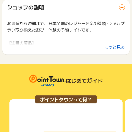
「 申込をしてポイントGET 」ボタンを押した時とサービス・
チケット商材：チケットブックID
一部のサービスにつきましては、1商品につき10円単位の金額
ショップの説明
お買い物利用時で、デバイス・ブラウザが異なる場合はポイン
アクティビティ商材：予約番号
は切り捨てとなります。
ト獲得ができません。
ポイント獲得が1ポイント未満のものは切り捨てとなり、ポイ
【お問い合わせ受付期限】
ント履歴には記載されません。
北海道から沖縄まで、日本全国のレジャーを620種類・2.8万プ
2回以上同じお買い物・サービスをご利用される場合は、毎回
お申し込み日より60日以内
原則として広告主側のポイント等を利用して支払われた金額分
ラン取り揃えた遊び・体験の予約サイトです。
ポイントタウンに戻り、「 申込をしてポイントGET 」ボタン
※獲得予定未反映のみ受付可能となります。
につきましては、ポイントタウンのポイント獲得の対象には含
を押してからご利用ください。
まれません。
※ポイントに関するお問い合わせは、
ポイントタウンのサポート
【注目の商品】
広告主が運営しているサービスの都合もしくは会員様の都合で
下記の事項に該当する場合、広告主側で対象外とみなし、「獲
もっと見る
までお問い合わせください。ポイントについて、広告主に直接
★テーマパークや動物園、水族館などの「レジャーチケット」
商品の交換や一部でもキャンセルされた場合、ポイントが無効
得無効」となる可能性があります。
お問い合わせをした場合、ポイント獲得対象外となる場合がご
になる可能性もございます。
今、アソビュー！で特に人気なのがレジャーチケットです。
・同一端末や同一世帯で、繰り返し利用不可のサービス・お買
ざいます。
各サービス・お買い物の獲得ポイントや獲得条件、キャンペー
「西武園ゆうえんち」「ひらかたパーク」「沖縄美ら海水族
い物を複数回ご利用された場合
ン期間が予告なしに変更される場合がございますが、ご利用さ
・他のポイントサイトや比較サイト、検索サイトなどを経由し
館」など全国の有名レジャー施設の当日券や前売券がネットで
れた時点の条件が適用されます。
て一度でも同サービス・お買い物を利用されたことがある場合
買えて、スマホで入場できます。
条件を達成しているかどうかは各広告主ではなく、代理店が行
はじめてガイド
ご利用前には、Cookieの削除をおこなっていただくことを推奨
っているため、広告主はポイントに関する詳細を把握しており
します。
★期間限定の超特別な割引として【超特割！】も人気です。
ません。
定価から最大80%OFFの商品もあり、おでかけ先をお得にご利
そのため、ポイントタウンのポイントに関するお問い合わせを
サービス・お買い物利用時にお電話など2つ以上の申し込み方
ポイントタウンって何？
広告主様に直接行わないようお願いいたします。
用いただけます。
法がある場合、必ずサイト上のWEBフォームからお申し込みく
掲載中のプログラムの掲載終了日はあくまで予定となってお
ださい。
り、急遽終了となる場合がございます。
各サービス・お買い物に掲載されている獲得条件を必ずよくお
【特徴】
広告に遷移しない場合は掲載が終了となっておりポイントが獲
読みください。
★遊びの種類は620種類以上
得できませんので、ご注意くださいませ。
ダイビングやパラグライダーなどのアウトドアスポーツから、
お申し込みやお買い物後、利用したサイトから送られる購入完