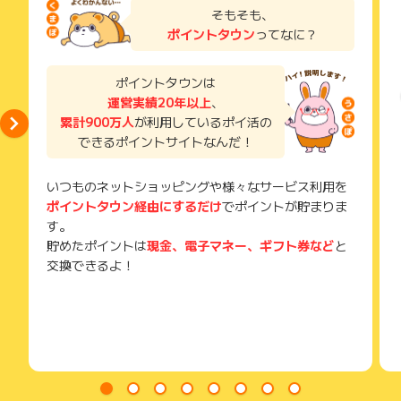
ハーバリウム体験などのインドア体験、映画館やレストランな
了などのメールは、ポイント獲得するまで必ず保管してくださ
そもそも、
い。
どの普段のお出かけ先て使える電子チケットまで、620種類以
ポイントタウン
ってなに？
獲得待ち・獲得失敗の状態でお問い合わせされる際に、該当の
上の遊びが予約できます。
メールを送っていただく場合がございます。
そのため、紛失・破棄された場合は対応いたしかねますので、
ポイントタウンは
★体験数2.8万プラン
ご注意ください。
運営実績20年以上
、
レジャーの予約サイトの中では最も多くの体験プランを取り揃
累計900万人
が利用しているポイ活の
(※) SafariやChromeなどwebサイトを表示するアプリのこと
えています。
できるポイントサイトなんだ！
★電話不要！ネットで予約が完結
レジャー会社のHPでは、メールでの問い合わせや電話での予約
いつものネットショッピングや様々なサービス利用を
が必要ですが、アソビュー！では24時間いつでもネットで予約
ポイントタウン経由にするだけ
でポイントが貯まりま
ができます。
す。
貯めたポイントは
現金、電子マネー、ギフト券など
と
★事前購入でスムーズ入場
交換できるよ！
当日現地のチケット購入窓口に並ぶことなく、お手元のスマー
トフォンに電子チケットを表示するだけで入場ができます。