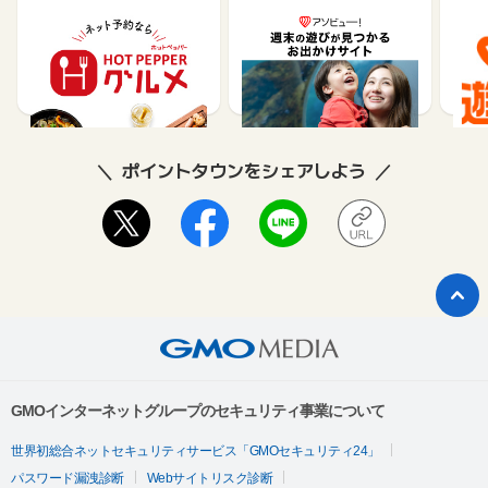
【ホットペッパーグル
遊び予約／レジャーチケ
じゃ
メ】レストラン予約
ット購入サイト「アソビ
ュー！」
85
1.5%
ポイントタウンをシェアしよう
GMOインターネットグループのセキュリティ事業について
世界初総合ネットセキュリティサービス「GMOセキュリティ24」
パスワード漏洩診断
Webサイトリスク診断