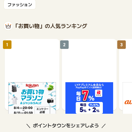
ファッション
「お買い物」の人気ランキング
1
2
3
楽天市場
Yahoo!ショッピング
au 
（旧：
1%
1%
ポイントタウンをシェアしよう