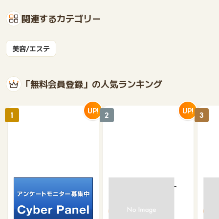
関連するカテゴリー
美容/エステ
「無料会員登録」の人気ランキング
UP!
UP!
1
2
3
サイバーパネル
京急プレミアポイント
【無
（新規会員登録）
（キ
750
650
500
370