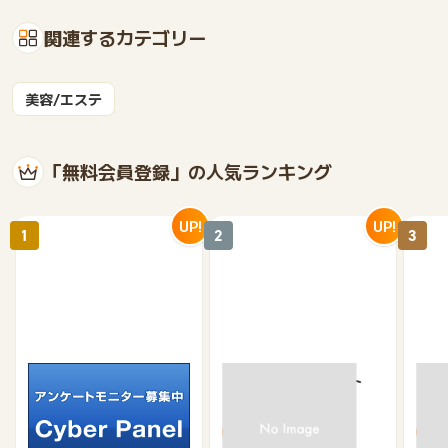
関連するカテゴリー
美容/エステ
「無料会員登録」の人気ランキング
UP!
UP!
1
2
3
サイバーパネル
京急プレミアポイント
【無
（新規会員登録）
（キ
750
650
500
370