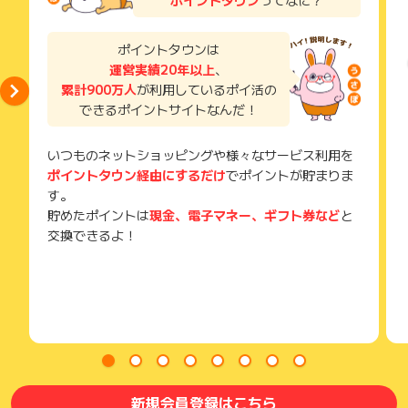
獲得待ち・獲得失敗の状態でお問い合わせされる際に、該当の
メールを送っていただく場合がございます。
そのため、紛失・破棄された場合は対応いたしかねますので、
ポイントタウンは
ご注意ください。
運営実績20年以上
、
累計900万人
が利用しているポイ活の
(※) SafariやChromeなどwebサイトを表示するアプリのこと
できるポイントサイトなんだ！
いつものネットショッピングや様々なサービス利用を
ポイントタウン経由にするだけ
でポイントが貯まりま
す。
貯めたポイントは
現金、電子マネー、ギフト券など
と
交換できるよ！
新規会員登録はこちら