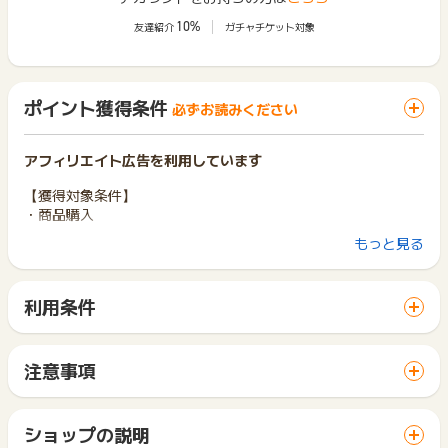
10%
友達紹介
ガチャチケット対象
ポイント獲得条件
必ずお読みください
アフィリエイト広告を利用しています
【獲得対象条件】
・商品購入
もっと見る
【獲得対象外条件】
・却下条件：キャンセル・返金・虚偽、いたずら、未入金は対
象外です。
利用条件
「 ショッピングでポイントGET 」ボタンから広告主サイトを
※本広告は以下に関する調査依頼を一切お受けできません。
訪問し、ご利用ください。
ポイントタウンサポートでも対応いたしかねますので、ご了承
サイトに移動してからお申し込みやお買い物が完了するまでの
のうえご利用ください。
注意事項
間に、同じブラウザ（※）で他のサイトに移動した場合はポイン
・獲得予定ポイントに反映されない
ポイントの獲得の対象となるのは、税抜き・送料抜き価格とな
ト獲得ができません。
・非承認理由
ります。
「 ショッピングでポイントGET 」ボタンを押した時とサービ
一部のサービスにつきましては、1商品につき10円単位の金額
ショップの説明
※ポイントに関するお問い合わせは、
ポイントタウンのサポート
ス・お買い物利用時で、デバイス・ブラウザが異なる場合はポ
は切り捨てとなります。