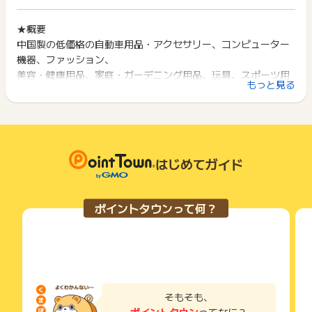
までお問い合わせください。ポイントについて、広告主に直接
イント獲得ができません。
ポイント獲得が1ポイント未満のものは切り捨てとなり、ポイ
お問い合わせをした場合、ポイント獲得対象外となる場合がご
ント履歴には記載されません。
★概要
2回以上同じお買い物・サービスをご利用される場合は、毎回
ざいます。
原則として広告主側のポイント等を利用して支払われた金額分
中国製の低価格の自動車用品・アクセサリー、コンピューター
ポイントタウンに戻り、「 ショッピングでポイントGET 」ボ
につきましては、ポイントタウンのポイント獲得の対象には含
タンを押してからご利用ください。
機器、ファッション、
まれません。
美容・健康用品、家庭・ガーデニング用品、玩具、スポーツ用
広告主が運営しているサービスの都合もしくは会員様の都合で
下記の事項に該当する場合、広告主側で対象外とみなし、「獲
もっと見る
品、結婚式用品などを扱う
商品の交換や一部でもキャンセルされた場合、ポイントが無効
得無効」となる可能性があります。
になる可能性もございます。
オンラインショッピングサイト
・同一端末や同一世帯で、繰り返し利用不可のサービス・お買
各サービス・お買い物の獲得ポイントや獲得条件、キャンペー
い物を複数回ご利用された場合
ン期間が予告なしに変更される場合がございますが、ご利用さ
・他のポイントサイトや比較サイト、検索サイトなどを経由し
★おススメポイント
れた時点の条件が適用されます。
て一度でも同サービス・お買い物を利用されたことがある場合
特別セールやお得な割引券なども行っております！
条件を達成しているかどうかは各広告主ではなく、代理店が行
はじめてガイド
ご利用前には、Cookieの削除をおこなっていただくことを推奨
日本語サイト対応
っているため、広告主はポイントに関する詳細を把握しており
します。
各店舗による返品ポリシー
ません。
多様支払い方法対応（mastercard/visa）
そのため、ポイントタウンのポイントに関するお問い合わせを
サービス・お買い物利用時にお電話など2つ以上の申し込み方
ポイントタウンって何？
広告主様に直接行わないようお願いいたします。
※配送期間---中国現地からの配送のため2週間〜1か月ほど
法がある場合、必ずサイト上のWEBフォームからお申し込みく
掲載中のプログラムの掲載終了日はあくまで予定となってお
ださい。
※詳細はHPを：https://campaign.aliexpress.com/
り、急遽終了となる場合がございます。
各サービス・お買い物に掲載されている獲得条件を必ずよくお
広告に遷移しない場合は掲載が終了となっておりポイントが獲
読みください。
#アリエクスプレス #AliExpress #ガジェット #雑貨 #
得できませんので、ご注意くださいませ。
通販
お申し込みやお買い物後、利用したサイトから送られる購入完
了などのメールは、ポイント獲得するまで必ず保管してくださ
そもそも、
い。
ポイントタウン
ってなに？