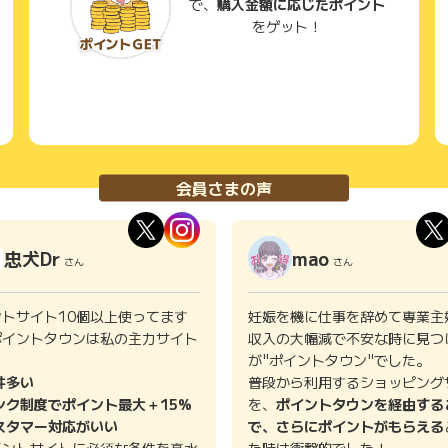
で、
購入金額に応じたポイント
をゲット！
会員さまの声
忠犬Dr
mao
さん
さん
ントサイト10個以上使ってます
妊娠を機に仕事を辞めて専業主
ポイントタウンは私の主力サイト
収入の大幅減で不安な時に見つ
。
が"ポイントタウン"でした。
件多い
普段から利用するショッピング
ンク制度でポイント最大＋15%
を、
ポイントタウンを経由する
スタマー対応がいい
で、さらにポイントがもらえる