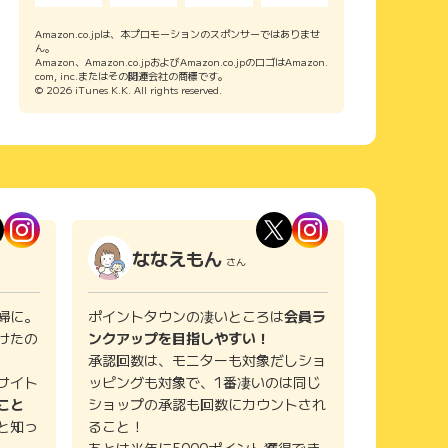
Amazon.co.jpは、本プロモーションのスポンサーではありませ
ん。
Amazon、Amazon.co.jpおよびAmazon.co.jpのロゴはAmazon.
com, inc.またはその関連会社の商標です。
© 2026 iTunes K.K. All rights reserved.
ななえもん
さん
婦に。
ポイントタウンの凄いところは
会員ラ
けたの
ンクアップを目指しやすい！
承認回数は、モニターも対象だしショ
サイト
ッピングも対象で、1番凄いのは同じ
こと
ショップの承認も回数にカウントされ
と知っ
ること！