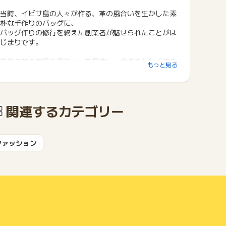
当時、イビサ島の人々が作る、革の風合いを生かした素
朴な手作りのバッグに、
バッグ作りの修行を終えた創業者が魅せられたことがは
じまりです。
自然の革の表情も個性として昇華し、余すことなく使う
もっと見る
という想いはイビサ島のバッグに宿る、
ものづくりの尊さ、ものを愛する精神の大切さから受け
継いでいます。
関連するカテゴリー
◆おすすめポイント◆
イビサはバッグの製造メーカーであり、販売者でもあ
り、メンテナンスのプロでもあります。
ファッション
売れればいい、トレンドありき、ではなく、
『使う人のことを考える』ということを最優先に考えた
バッグ作りを実践。
ショップやメンテナンスを通じてお客さまの声をお訊き
し、それを新商品へと反映しています。
同時にものづくりの精神をたいせつにすることで、
早くからサステナブルファッションと通じるものづくり
を行っています。