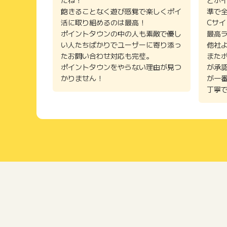
たね！
とポ
飽きることなく遊び感覚で楽しくポイ
準で
活に取り組めるのは最高！
Cサ
ポイントタウンの中の人も素敵で優し
最高
い人たちばかりでユーザーに寄り添っ
他社
たお問い合わせ対応も完璧。
また
ポイントタウンをやらない理由が見つ
が承
かりません！
が一
丁寧