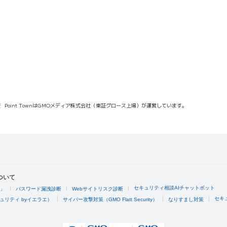
報
Point TownはGMOメディア株式会社（東証グロース上場）が運営しています。
ついて
セキュリティ相談AIチャットボット
4」
パスワード漏洩診断
Webサイトリスク診断
セキ
ュリティ byイエラエ）
サイバー攻撃対策（GMO Flatt Security）
なりすまし対策