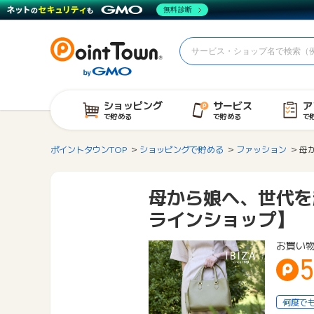
無料診断
ショッピング
サービス
ア
で貯める
で貯める
で
ポイントタウンTOP
ショッピングで貯める
ファッション
母
母から娘へ、世代を
ラインショップ】
お買い
何度で