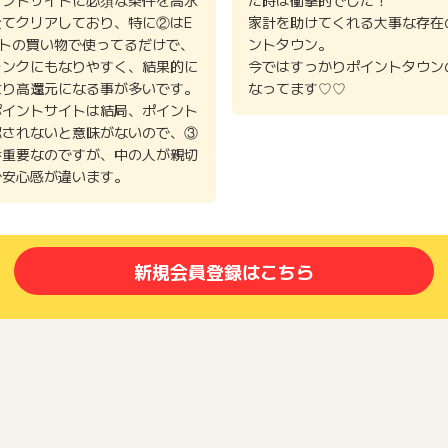
イントサイトに必須な条件を高水
た時は衝撃的でした！
全てクリアしており、特に②はE
家計を助けてくれる大事な存在
イトの買い物で使ってるだけで、
ントタウン。
ランクにもなりやすく、結果的に
今ではすっかりポイントタウン
より高還元になる事が多いです。
なってます♡♡
ポイントサイトは結局、ポイント
認されないと意味がないので、③
番重要なのですが、中の人が親切
で安心感が違います。
新規会員登録はこちら