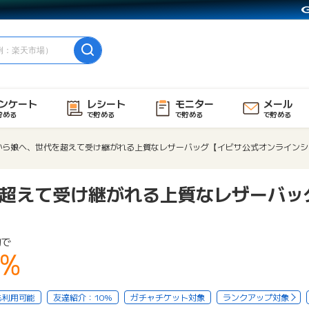
ンケート
レシート
モニター
メール
貯める
で貯める
で貯める
で貯める
から娘へ、世代を超えて受け継がれる上質なレザーバッグ【イビサ公式オンラインシ
超えて受け継がれる上質なレザーバッ
物で
5%
も利用可能
友達紹介：10%
ガチャチケット対象
ランクアップ対象