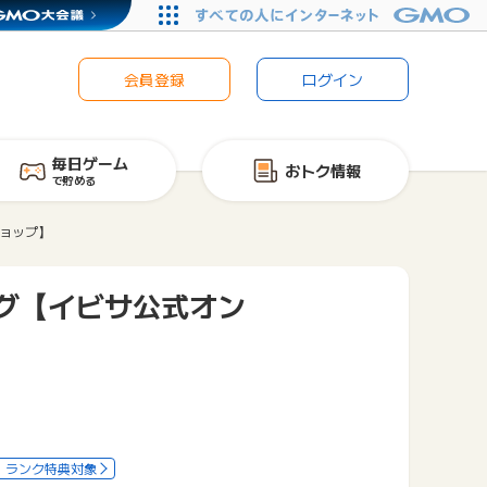
会員登録
ログイン
毎日ゲーム
おトク情報
で貯める
ョップ】
グ【イビサ公式オン
ランク特典対象