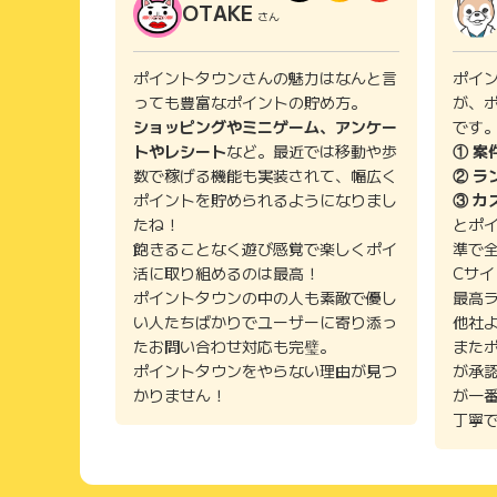
OTAKE
さん
ポイントタウンさんの魅力はなんと言
ポイ
っても豊富なポイントの貯め方。
が、
ショッピングやミニゲーム、アンケー
です
トやレシート
など。最近では移動や歩
① 案
数で稼げる機能も実装されて、幅広く
② ラ
ポイントを貯められるようになりまし
③ カ
たね！
とポ
飽きることなく遊び感覚で楽しくポイ
準で
活に取り組めるのは最高！
Cサ
ポイントタウンの中の人も素敵で優し
最高
い人たちばかりでユーザーに寄り添っ
他社
たお問い合わせ対応も完璧。
また
ポイントタウンをやらない理由が見つ
が承
かりません！
が一
丁寧