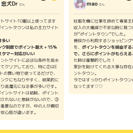
忠犬Dr
mao
さん
さん
ントサイト10個以上使ってます
妊娠を機に仕事を辞めて専業主
ポイントタウンは私の主力サイト
収入の大幅減で不安な時に見つ
。
が"ポイントタウン"でした。
件多い
普段から利用するショッピング
ンク制度でポイント最大＋15%
を、
ポイントタウンを経由する
スタマー対応がいい
で、さらにポイントがもらえる
イントサイトに必須な条件を高水
た時は衝撃的でした！
全てクリアしており、特に②はE
家計を助けてくれる大事な存在
イトの買い物で使ってるだけで、
ントタウン。
ランクにもなりやすく、結果的に
今ではすっかりポイントタウン
より高還元になる事が多いです。
なってます♡♡
ポイントサイトは結局、ポイント
認されないと意味がないので、③
番重要なのですが、中の人が親切
で安心感が違います。