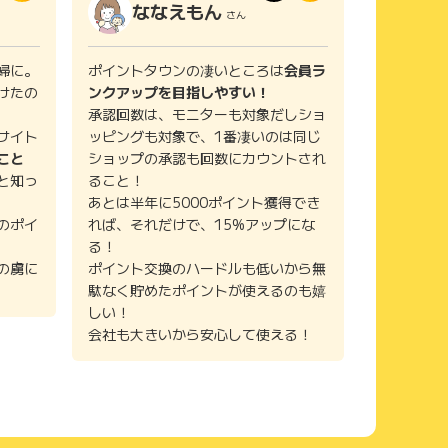
ななえもん
さん
婦に。
ポイントタウンの凄いところは
会員ラ
けたの
ンクアップを目指しやすい！
承認回数は、モニターも対象だしショ
サイト
ッピングも対象で、1番凄いのは同じ
こと
ショップの承認も回数にカウントされ
と知っ
ること！
あとは半年に5000ポイント獲得でき
のポイ
れば、それだけで、15%アップにな
る！
の虜に
ポイント交換のハードルも低いから無
駄なく貯めたポイントが使えるのも嬉
しい！
会社も大きいから安心して使える！