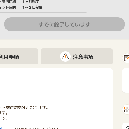
ト獲得時期
１ヶ月程度
イント反映
１〜２日程度
すでに終了しています
利用手順
注意事項
ント獲得対象外となります。
ます。
ります。