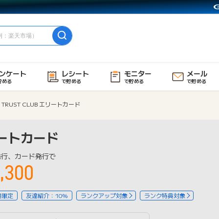
ンケート
レシート
モニター
メール
貯める
で貯める
で貯める
で貯める
TRUST CLUB エリートカード
エリートカード
発行、カード発行で
,300
用限定
友達紹介：10%
ランクアップ対象
ランク特典対象