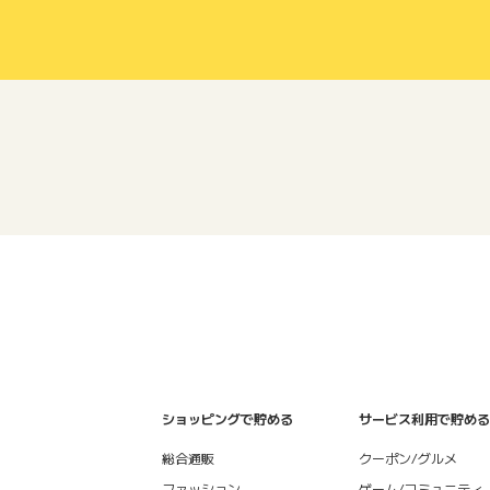
ショッピングで貯める
サービス利用で貯める
総合通販
クーポン/グルメ
ファッション
ゲーム/コミュニティ