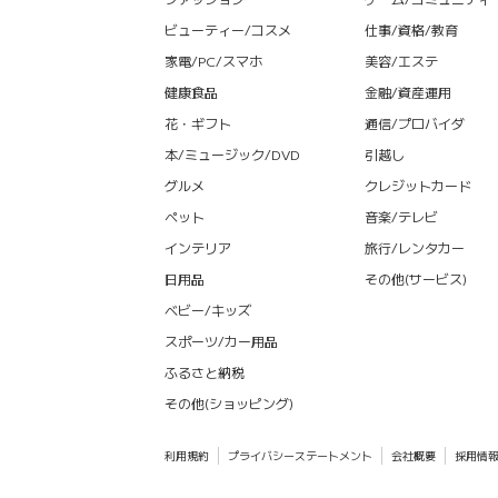
ビューティー/コスメ
仕事/資格/教育
家電/PC/スマホ
美容/エステ
健康食品
金融/資産運用
花・ギフト
通信/プロバイダ
本/ミュージック/DVD
引越し
グルメ
クレジットカード
ペット
音楽/テレビ
インテリア
旅行/レンタカー
日用品
その他(サービス)
ベビー/キッズ
スポーツ/カー用品
ふるさと納税
その他(ショッピング)
利用規約
プライバシーステートメント
会社概要
採用情