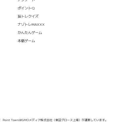
ポイントQ
脳トレクイズ
ナゾトレMAXXX
かんたんゲーム
本格ゲーム
報
Point TownはGMOメディア株式会社（東証グロース上場）が運営しています。