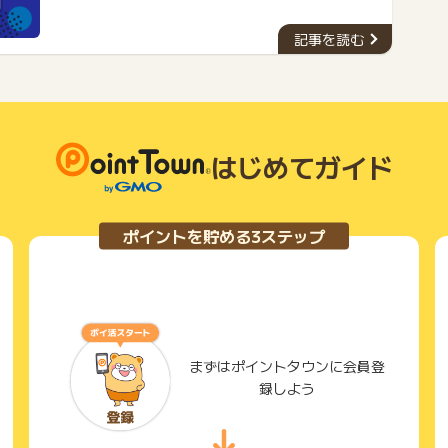
す。今回ご紹介するクレジットカードは、優れた特典やサー
ビスを提供しながらも、年会費を一切支払う必要がありませ
記事を読む
ん。ぜひ、自分に合ったカードを見つけて、お得な生活を送
りましょう。
はじめてガイド
ポイントを貯める3ステップ
まずはポイントタウンに会員登
録しよう