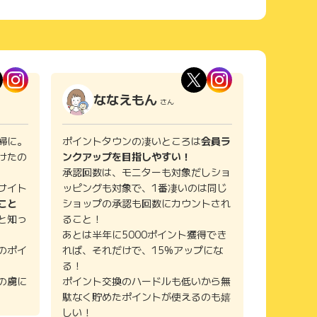
ななえもん
さん
婦に。
ポイントタウンの凄いところは
会員ラ
けたの
ンクアップを目指しやすい！
承認回数は、モニターも対象だしショ
サイト
ッピングも対象で、1番凄いのは同じ
こと
ショップの承認も回数にカウントされ
と知っ
ること！
あとは半年に5000ポイント獲得でき
のポイ
れば、それだけで、15%アップにな
る！
の虜に
ポイント交換のハードルも低いから無
駄なく貯めたポイントが使えるのも嬉
しい！