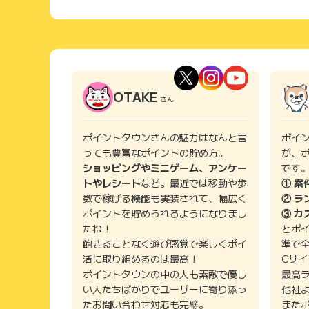
OTAKE
さん
ポイントタウンさんの魅力はなんと言
ポイ
っても豊富なポイントの貯め方。
が、
ショッピングやミニゲーム、アンケー
です
トやレシート
など。最近では移動や歩
① 案
数で稼げる機能も実装されて、幅広く
② ラ
ポイントを貯められるようになりまし
③ カ
たね！
とポ
飽きることなく遊び感覚で楽しくポイ
準で
活に取り組めるのは最高！
Cサ
ポイントタウンの中の人も素敵で優し
最高
い人たちばかりでユーザーに寄り添っ
他社
たお問い合わせ対応も完璧。
また