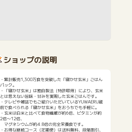
ショップの説明
・累計販売1,300万食を突破した「寝かせ玄米」ごはん
パック。
・「寝かせ玄米」は独自製法（特許取得）により、玄米
とは思えない旨味・甘みを実現した玄米ごはんです。
・テレビや雑誌でもご紹介いただいているYUWAERU蔵
前で食べられる「寝かせ玄米」をおうちでも手軽に。
・玄米は白米と比べて食物繊維が約6倍、ビタミンが約
2倍〜12倍、
マグネシウムが約4.8倍の完全栄養食です。
・お得な継続コース（定期便）は送料無料、段階割引、