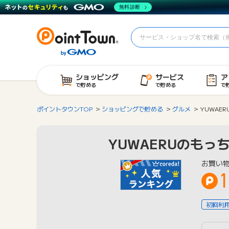
無料診断
ショッピング
サービス
ア
で貯める
で貯める
で
ポイントタウンTOP
ショッピングで貯める
グルメ
YUWAE
YUWAERUのも
お買い
初回利