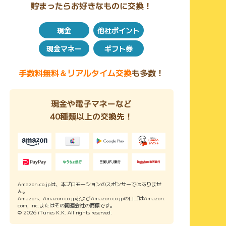
貯まったらお好きなものに交換！
現金
他社ポイント
現金マネー
ギフト券
手数料無料＆リアルタイム交換
も多数！
現金や電子マネーなど
40種類以上の交換先！
Amazon.co.jpは、本プロモーションのスポンサーではありませ
ん。
Amazon、Amazon.co.jpおよびAmazon.co.jpのロゴはAmazon.
com, inc.またはその関連会社の商標です。
© 2026 iTunes K.K. All rights reserved.