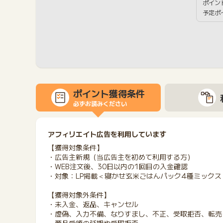
ポイン
予定ポ
ポイント獲得条件
必ずお読みください
アフィリエイト広告を利用しています
【獲得対象条件】
・広告主新規（当広告主を初めて利用する方）
・WEB注文後、30日以内の1回目の入金確認
・対象：LP掲載＜寝かせ玄米ごはんパック4種ミックス（
【獲得対象外条件】
・未入金、返品、キャンセル
・虚偽、入力不備、なりすまし、不正、受取拒否、転売(