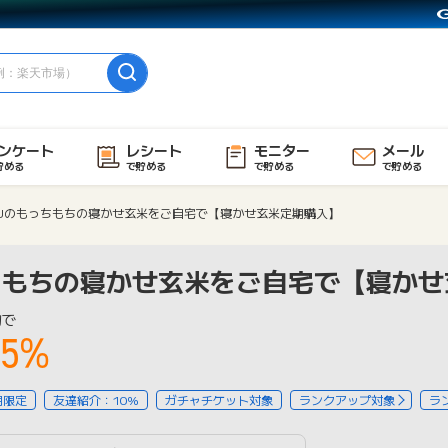
ンケート
レシート
モニター
メール
貯める
で貯める
で貯める
で貯める
RUのもっちもちの寝かせ玄米をご自宅で【寝かせ玄米定期購入】
っちもちの寝かせ玄米をご自宅で【寝か
物で
15%
用限定
友達紹介：10%
ガチャチケット対象
ランクアップ対象
ラ