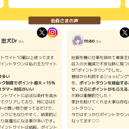
会員さまの声
忠犬Dr
mao
さん
さん
ントサイト10個以上使ってます
妊娠を機に仕事を辞めて専業主
ポイントタウンは私の主力サイト
収入の大幅減で不安な時に見つ
。
が"ポイントタウン"でした。
件多い
普段から利用するショッピング
ンク制度でポイント最大＋15%
を、
ポイントタウンを経由する
スタマー対応がいい
で、さらにポイントがもらえる
イントサイトに必須な条件を高水
た時は衝撃的でした！
全てクリアしており、特に②はE
家計を助けてくれる大事な存在
イトの買い物で使ってるだけで、
ントタウン。
ランクにもなりやすく、結果的に
今ではすっかりポイントタウン
より高還元になる事が多いです。
なってます♡♡
ポイントサイトは結局、ポイント