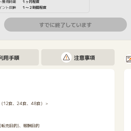
ト獲得時期
１ヶ月程度
イント反映
１〜２時間程度
すでに終了しています
利用手順
注意事項
12食、24食、48食）＞
転売目的)、報酬目的