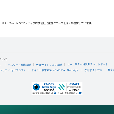
報
Point TownはGMOメディア株式会社（東証グロース上場）が運営しています。
ついて
セキュリティ相談AIチャットボット
4」
パスワード漏洩診断
Webサイトリスク診断
セキ
ュリティ byイエラエ）
サイバー攻撃対策（GMO Flatt Security）
なりすまし対策