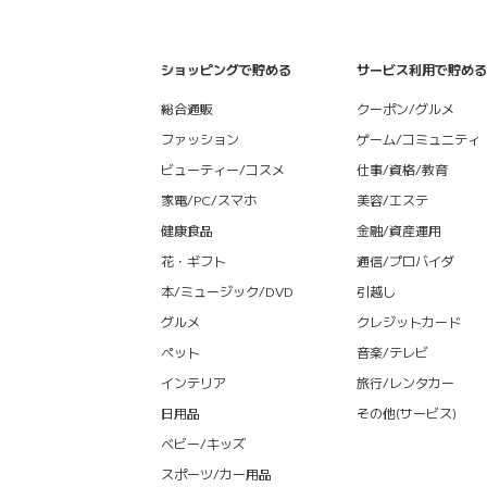
ショッピングで貯める
サービス利用で貯める
総合通販
クーポン/グルメ
ファッション
ゲーム/コミュニティ
ビューティー/コスメ
仕事/資格/教育
家電/PC/スマホ
美容/エステ
健康食品
金融/資産運用
花・ギフト
通信/プロバイダ
本/ミュージック/DVD
引越し
グルメ
クレジットカード
ペット
音楽/テレビ
インテリア
旅行/レンタカー
日用品
その他(サービス)
ベビー/キッズ
スポーツ/カー用品