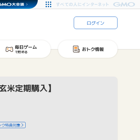
ログイン
毎日ゲーム
おトク情報
で貯める
せ玄米定期購入】
ンク特典対象