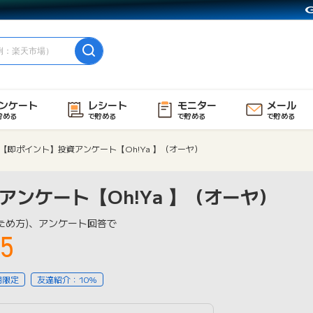
ンケート
レシート
モニター
メール
貯める
で貯める
で貯める
で貯める
【即ポイント】投資アンケート【Oh!Ya 】（オーヤ）
ンケート【Oh!Ya 】（オーヤ）
ため方)、アンケート回答で
5
用限定
友達紹介：10%