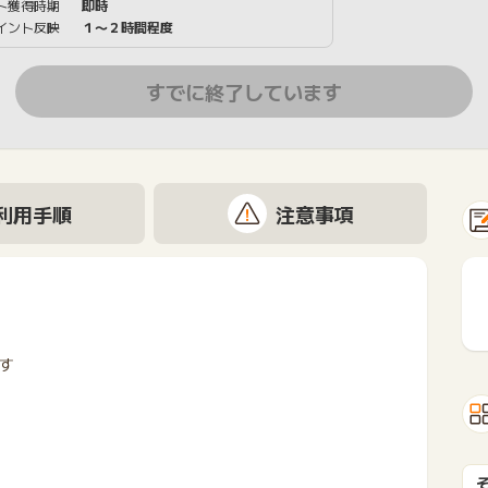
ト獲得時期
即時
イント反映
１〜２時間程度
すでに終了しています
利用手順
注意事項
ます