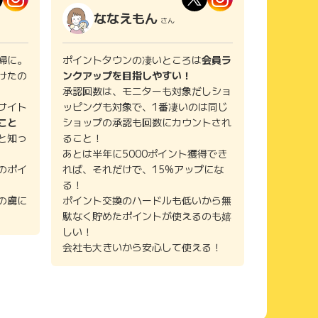
ななえもん
さん
婦に。
ポイントタウンの凄いところは
会員ラ
けたの
ンクアップを目指しやすい！
承認回数は、モニターも対象だしショ
サイト
ッピングも対象で、1番凄いのは同じ
こと
ショップの承認も回数にカウントされ
と知っ
ること！
あとは半年に5000ポイント獲得でき
のポイ
れば、それだけで、15%アップにな
る！
の虜に
ポイント交換のハードルも低いから無
駄なく貯めたポイントが使えるのも嬉
しい！
会社も大きいから安心して使える！