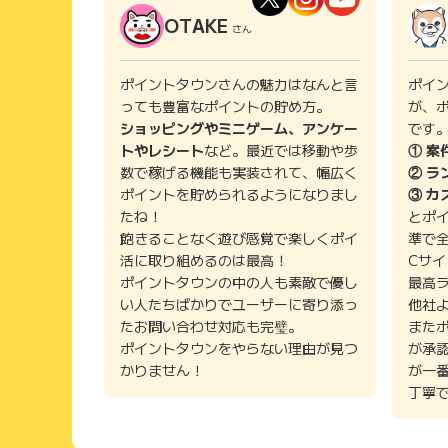
OTAKE
さん
ポイントタウンさんの魅力はなんと言
ポイ
っても豊富なポイントの貯め方。
が、
ショッピングやミニゲーム、アンケー
です
トやレシート
など。最近では移動や歩
① 案
数で稼げる機能も実装されて、幅広く
② ラ
ポイントを貯められるようになりまし
③ カ
たね！
とポ
飽きることなく遊び感覚で楽しくポイ
準で
活に取り組めるのは最高！
Cサ
ポイントタウンの中の人も素敵で優し
最高
い人たちばかりでユーザーに寄り添っ
他社
たお問い合わせ対応も完璧。
また
ポイントタウンをやらない理由が見つ
が承
かりません！
が一
丁寧