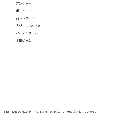
アンケート
ポイントQ
脳トレクイズ
ナゾトレMAXXX
かんたんゲーム
本格ゲーム
報
Point TownはGMOメディア株式会社（東証グロース上場）が運営しています。