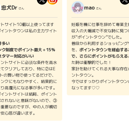
忠犬Dr
mao
さん
さん
ントサイト10個以上使ってます
妊娠を機に仕事を辞めて専業主
ポイントタウンは私の主力サイト
収入の大幅減で不安な時に見つ
。
が"ポイントタウン"でした。
件多い
普段から利用するショッピング
ンク制度でポイント最大＋15%
を、
ポイントタウンを経由する
スタマー対応がいい
で、さらにポイントがもらえる
イントサイトに必須な条件を高水
た時は衝撃的でした！
全てクリアしており、特に②はE
家計を助けてくれる大事な存在
イトの買い物で使ってるだけで、
ントタウン。
ランクにもなりやすく、結果的に
今ではすっかりポイントタウン
より高還元になる事が多いです。
なってます♡♡
ポイントサイトは結局、ポイント
認されないと意味がないので、③
番重要なのですが、中の人が親切
で安心感が違います。