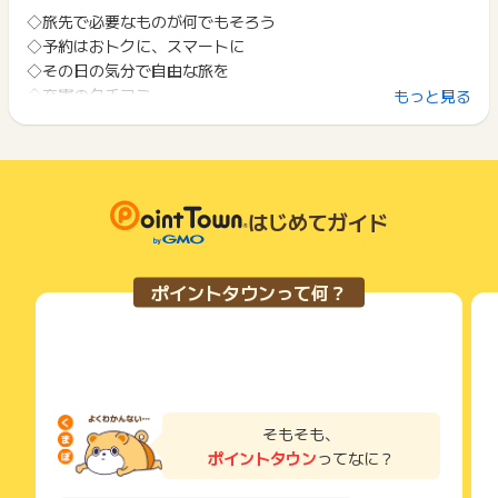
*クーポンを利用した金額分のみではなく、クーポンを利用した
ント履歴には記載されません。
◇旅先で必要なものが何でもそろう
2回以上同じお買い物・サービスをご利用される場合は、毎回
注文自体が獲得対象外となります。
原則として広告主側のポイント等を利用して支払われた金額分
◇予約はおトクに、スマートに
ポイントタウンに戻り、「 申込をしてポイントGET 」ボタン
につきましては、ポイントタウンのポイント獲得の対象には含
を押してからご利用ください。
◇その日の気分で自由な旅を
まれません。
※ポイントに関するお問い合わせは、
ポイントタウンのサポート
◇充実のクチコミ
もっと見る
広告主が運営しているサービスの都合もしくは会員様の都合で
下記の事項に該当する場合、広告主側で対象外とみなし、「獲
までお問い合わせください。ポイントについて、広告主に直接
商品の交換や一部でもキャンセルされた場合、ポイントが無効
得無効」となる可能性があります。
お問い合わせをした場合、ポイント獲得対象外となる場合がご
になる可能性もございます。
・同一端末や同一世帯で、繰り返し利用不可のサービス・お買
ざいます。
各サービス・お買い物の獲得ポイントや獲得条件、キャンペー
い物を複数回ご利用された場合
ン期間が予告なしに変更される場合がございますが、ご利用さ
・他のポイントサイトや比較サイト、検索サイトなどを経由し
れた時点の条件が適用されます。
て一度でも同サービス・お買い物を利用されたことがある場合
はじめてガイド
条件を達成しているかどうかは各広告主ではなく、代理店が行
ご利用前には、Cookieの削除をおこなっていただくことを推奨
っているため、広告主はポイントに関する詳細を把握しており
します。
ません。
ポイントタウンって何？
そのため、ポイントタウンのポイントに関するお問い合わせを
サービス・お買い物利用時にお電話など2つ以上の申し込み方
広告主様に直接行わないようお願いいたします。
法がある場合、必ずサイト上のWEBフォームからお申し込みく
掲載中のプログラムの掲載終了日はあくまで予定となってお
ださい。
り、急遽終了となる場合がございます。
各サービス・お買い物に掲載されている獲得条件を必ずよくお
広告に遷移しない場合は掲載が終了となっておりポイントが獲
読みください。
得できませんので、ご注意くださいませ。
お申し込みやお買い物後、利用したサイトから送られる購入完
そもそも、
了などのメールは、ポイント獲得するまで必ず保管してくださ
ポイントタウン
ってなに？
い。
獲得待ち・獲得失敗の状態でお問い合わせされる際に、該当の