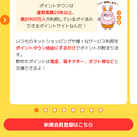
メールを送っていただく場合がございます。
ポイントタウンは
そのため、紛失・破棄された場合は対応いたしかねますので、
運営実績20年以上
、
ご注意ください。
累計900万人
が利用しているポイ活の
(※) SafariやChromeなどwebサイトを表示するアプリのこと
できるポイントサイトなんだ！
いつものネットショッピングや様々なサービス利用を
ポイントタウン経由にするだけ
でポイントが貯まりま
す。
貯めたポイントは
現金、電子マネー、ギフト券など
と
交換できるよ！
新規会員登録はこちら