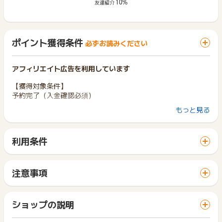
10%
友達紹介
ポイント獲得条件
必ずお読みください
アフィリエイト広告を利用しています
【獲得対象条件】
予約完了（入金確認必須）
もっと見る
【獲得対象外条件】
・予約完了後90日以内に申込内容を変更、キャンセルされた場
合
利用条件
・ギフトカードの購入
「 申込をしてポイントGET 」ボタンから広告主サイトを訪問
・東京ディズニーリゾート、ユニバーサルスタジオジャパンの
し、ご利用ください。
チケットを含む商品の購入
サイトに移動してからお申し込みやお買い物が完了するまでの
・WEB申込後、予約完了に至らない場合
注意事項
間に、同じブラウザ（※）で他のサイトに移動した場合はポイン
・虚偽・架空・いたずら
ポイントの獲得の対象となるのは、税抜き・送料抜き価格とな
ト獲得ができません。
・未入金・不正予約・返金・申込み不備
ります。
「 申込をしてポイントGET 」ボタンを押した時とサービス・
・キャンセル（クーリングオフ含む） など
一部のサービスにつきましては、1商品につき10円単位の金額
ショップの説明
お買い物利用時で、デバイス・ブラウザが異なる場合はポイン
・購入時にクーポンを使用した場合
は切り捨てとなります。
ト獲得ができません。
「鉄道」カテゴリ内の日本国内商品は獲得対象外です。
ポイント獲得が1ポイント未満のものは切り捨てとなり、ポイ