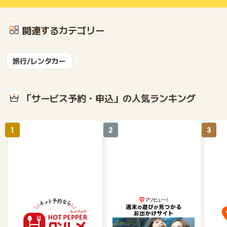
関連するカテゴリー
旅行/レンタカー
「サービス予約・申込」の人気ランキング
1
2
3
【ホットペッパーグル
遊び予約／レジャーチケ
じゃ
メ】レストラン予約
ット購入サイト「アソビ
ュー！」