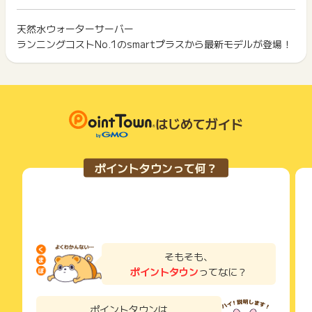
ざいます。
ト獲得ができません。
ポイント獲得が1ポイント未満のものは切り捨てとなり、ポイ
ント履歴には記載されません。
天然水ウォーターサーバー
2回以上同じお買い物・サービスをご利用される場合は、毎回
原則として広告主側のポイント等を利用して支払われた金額分
ランニングコストNo.1のsmartプラスから最新モデルが登場！
ポイントタウンに戻り、「 申込をしてポイントGET 」ボタン
につきましては、ポイントタウンのポイント獲得の対象には含
もっと見る
を押してからご利用ください。
まれません。
広告主が運営しているサービスの都合もしくは会員様の都合で
下記の事項に該当する場合、広告主側で対象外とみなし、「獲
商品の交換や一部でもキャンセルされた場合、ポイントが無効
得無効」となる可能性があります。
になる可能性もございます。
・同一端末や同一世帯で、繰り返し利用不可のサービス・お買
各サービス・お買い物の獲得ポイントや獲得条件、キャンペー
はじめてガイド
い物を複数回ご利用された場合
ン期間が予告なしに変更される場合がございますが、ご利用さ
・他のポイントサイトや比較サイト、検索サイトなどを経由し
れた時点の条件が適用されます。
て一度でも同サービス・お買い物を利用されたことがある場合
条件を達成しているかどうかは各広告主ではなく、代理店が行
ご利用前には、Cookieの削除をおこなっていただくことを推奨
ポイントタウンって何？
っているため、広告主はポイントに関する詳細を把握しており
します。
ません。
そのため、ポイントタウンのポイントに関するお問い合わせを
サービス・お買い物利用時にお電話など2つ以上の申し込み方
広告主様に直接行わないようお願いいたします。
法がある場合、必ずサイト上のWEBフォームからお申し込みく
掲載中のプログラムの掲載終了日はあくまで予定となってお
ださい。
り、急遽終了となる場合がございます。
各サービス・お買い物に掲載されている獲得条件を必ずよくお
広告に遷移しない場合は掲載が終了となっておりポイントが獲
読みください。
そもそも、
得できませんので、ご注意くださいませ。
ポイントタウン
ってなに？
お申し込みやお買い物後、利用したサイトから送られる購入完
了などのメールは、ポイント獲得するまで必ず保管してくださ
い。
ポイントタウンは