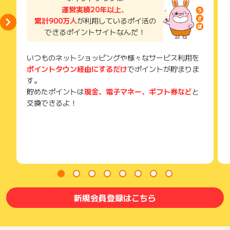
獲得待ち・獲得失敗の状態でお問い合わせされる際に、該当の
運営実績20年以上
、
メールを送っていただく場合がございます。
累計900万人
が利用しているポイ活の
そのため、紛失・破棄された場合は対応いたしかねますので、
できるポイントサイトなんだ！
ご注意ください。
(※) SafariやChromeなどwebサイトを表示するアプリのこと
いつものネットショッピングや様々なサービス利用を
ポイントタウン経由にするだけ
でポイントが貯まりま
す。
貯めたポイントは
現金、電子マネー、ギフト券など
と
交換できるよ！
新規会員登録はこちら