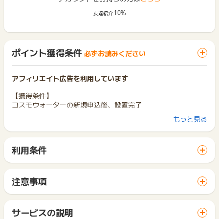
10%
友達紹介
ポイント獲得条件
必ずお読みください
アフィリエイト広告を利用しています
【獲得条件】
コスモウォーターの新規申込後、設置完了
もっと見る
【獲得対象外条件】
※虚偽･架空の申込
※同一ユーザーの二回目以降の申込
利用条件
※申込後、キャンセルされた場合
「 申込をしてポイントGET 」ボタンから広告主サイトを訪問
※申込から45日以内に商品の新規設置が確認ができない場合
し、ご利用ください。
※沖縄、離島（＝コスモウォーターが設置できない地域）からの
サイトに移動してからお申し込みやお買い物が完了するまでの
申込
注意事項
間に、同じブラウザ（※）で他のサイトに移動した場合はポイン
ポイントの獲得の対象となるのは、税抜き・送料抜き価格とな
※ポイントに関するお問い合わせは、
ポイントタウンのサポート
ト獲得ができません。
ります。
までお問い合わせください。ポイントについて、広告主に直接
「 申込をしてポイントGET 」ボタンを押した時とサービス・
一部のサービスにつきましては、1商品につき10円単位の金額
サービスの説明
お問い合わせをした場合、ポイント獲得対象外となる場合がご
お買い物利用時で、デバイス・ブラウザが異なる場合はポイン
は切り捨てとなります。