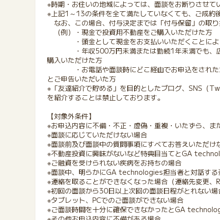
※時期・お住いの地域によっては、面談をお断りさせて
※上記1～13の条件を全て満たしていなくても、ご成約
なお、この場合、付与決定までは「付与保留」の取り
（例）・現金で投資用不動産をご購入いただけた方
・頭金として現金をお支払いいただくことにより
・年収500万円未満または勤続1年未満でも、広
購入いただけた方
・お電話や面談時にどこ経由でお申込をされたかご
とご申告いただいた方
※「友達紹介で貯める」を目的としたブログ、SNS（Twitt
を紹介することは禁止しております。
【対象外条件】
※お申込内容に不備・不正・虚偽・重複・いたずら、ま
※面談に応じていただけない場合
※面談前及び面談中の質問事項にすべてお答えいただけ
※不動産投資に興味がないなど特典目当てとGA techno
※ご融資を受けられない疾病をお持ちの場合
※面談中、明らかにGA technologies担当者と対話
※連絡を取ることができなくなった場合（連絡先変更、R
※初回の面談から30日以上次回の面談日程がとれない場
※タブレット、PCでのご面談ができない場合
※ご面談時間を十分に確保できなかったとGA technolo
※その他お申込内容に不備がある場合