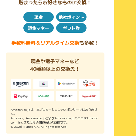
貯まったらお好きなものに交換！
現金
他社ポイント
現金マネー
ギフト券
手数料無料＆リアルタイム交換
も多数！
現金や電子マネーなど
40種類以上の交換先！
Amazon.co.jpは、本プロモーションのスポンサーではありませ
ん。
Amazon、Amazon.co.jpおよびAmazon.co.jpのロゴはAmazon.
com, inc.またはその関連会社の商標です。
© 2026 iTunes K.K. All rights reserved.