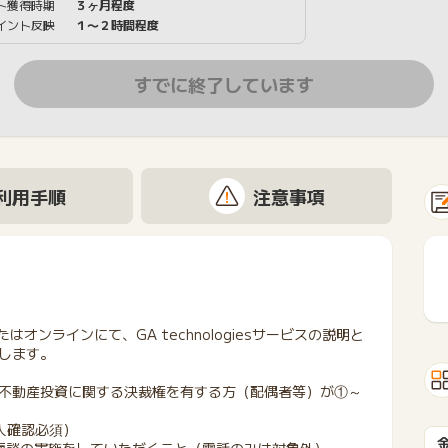
ト獲得時期
３ヶ月程度
イント反映
１〜２時間程度
すでに終了しています
利用手順
注意事項
またはオンラインにて、GA technologiesサービスの説明と
します。
不動産投資に関する決裁権を有する方（配偶者等）が①～
人確認必須）