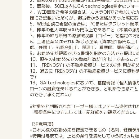
2、面談のお申込後2週間以内に日程調整、60日以内
3、面談後、30日以内にGA technologies指定の
4、WEB面談ご希望の場合は、カメラONでご参加い
欄にご記載いただくか、担当者から連絡があった際にお
5、WEB面談ご希望の場合は、PCまたはタブレット端
6、昨年の個人年収500万円以上であること（本業の
7、昨年の給与所得の源泉徴収票（コピー）を指定の方
8、上場企業又はそれに準じる企業（資本金1億円以上
師、弁護士、公認会計士、税理士、看護師、薬剤師とし
9、お勤め先が確認できる書類を指定の方法でご提出い
10、現在のお勤め先での勤続年数が1年以上であること
11、「RENOSY」の不動産投資サービスのご利用が初
12、過去に「RENOSY」の不動産投資サービスに資料
で）
13、GA technologiesにおいて、基礎情報（
ローンの融資を受けることができる、と判断できること
のでご了承ください）
※対象外と判断されたユーザー様にはフォーム送付され
獲得条件につきましては上記詳細をご確認ください。
【注意事項】
※ご本人様のお勤め先を確認できるもの（名刺、健康保
※特典付与までは、上述の条件を満たしてから約3ヵ月