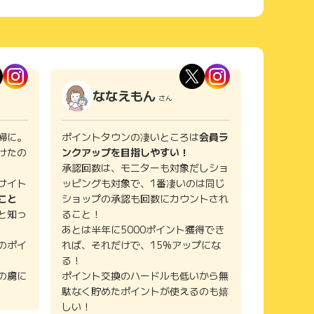
ななえもん
さん
婦に。
ポイントタウンの凄いところは
会員ラ
けたの
ンクアップを目指しやすい！
承認回数は、モニターも対象だしショ
サイト
ッピングも対象で、1番凄いのは同じ
こと
ショップの承認も回数にカウントされ
と知っ
ること！
あとは半年に5000ポイント獲得でき
のポイ
れば、それだけで、15%アップにな
る！
の虜に
ポイント交換のハードルも低いから無
駄なく貯めたポイントが使えるのも嬉
しい！