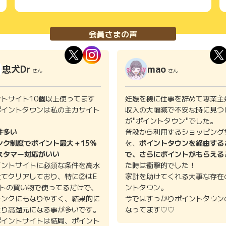
会員さまの声
忠犬Dr
mao
さん
さん
ントサイト10個以上使ってます
妊娠を機に仕事を辞めて専業主
ポイントタウンは私の主力サイト
収入の大幅減で不安な時に見つ
。
が"ポイントタウン"でした。
件多い
普段から利用するショッピング
ンク制度でポイント最大＋15%
を、
ポイントタウンを経由する
スタマー対応がいい
で、さらにポイントがもらえる
イントサイトに必須な条件を高水
た時は衝撃的でした！
全てクリアしており、特に②はE
家計を助けてくれる大事な存在
イトの買い物で使ってるだけで、
ントタウン。
ランクにもなりやすく、結果的に
今ではすっかりポイントタウン
より高還元になる事が多いです。
なってます♡♡
ポイントサイトは結局、ポイント