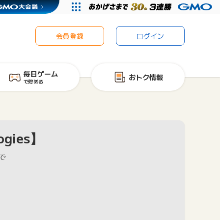
会員登録
ログイン
毎日ゲーム
おトク情報
で貯める
gies】
で