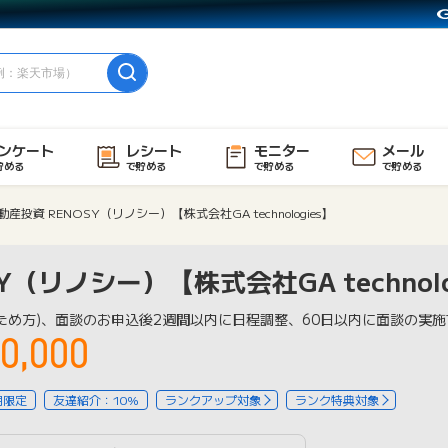
ンケート
レシート
モニター
メール
貯める
で貯める
で貯める
で貯める
動産投資 RENOSY（リノシー）【株式会社GA technologies】
Y（リノシー）【株式会社GA technolo
ため方)、面談のお申込後2週間以内に日程調整、60日以内に面談の実施
0,000
用限定
友達紹介：10%
ランクアップ対象
ランク特典対象