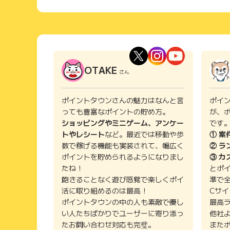
OTAKE
さん
ポイントタウンさんの魅力はなんと言
ポイ
っても豊富なポイントの貯め方。
が、
ショッピングやミニゲーム、アンケー
です
トやレシート
など。最近では移動や歩
① 案
数で稼げる機能も実装されて、幅広く
② ラ
ポイントを貯められるようになりまし
③ カ
たね！
とポ
飽きることなく遊び感覚で楽しくポイ
準で
活に取り組めるのは最高！
Cサ
ポイントタウンの中の人も素敵で優し
最高
い人たちばかりでユーザーに寄り添っ
他社
たお問い合わせ対応も完璧。
また