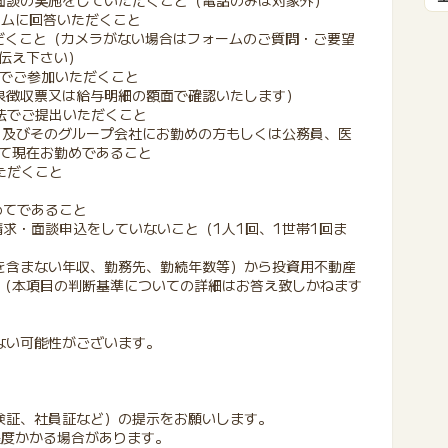
に面談の実施をしていただくこと（電話のみは対象外）
フォームに回答いただくこと
ただくこと（カメラがない場合はフォームのご質問・ご要望
伝え下さい）
末でご参加いただくこと
源泉徴収票又は給与明細の額面で確認いたします）
法でご提出いただくこと
）及びそのグループ会社にお勤めの方もしくは公務員、医
て現在お勤めであること
ただくこと
めてであること
請求・面談申込をしていないこと（1人1回、1世帯1回ま
個人情報を含まない年収、勤務先、勤続年数等）から投資用不動産
（本項目の判断基準についての詳細はお答え致しかねます
ない可能性がございます。
険証、社員証など）の提示をお願いします。
程度かかる場合があります。