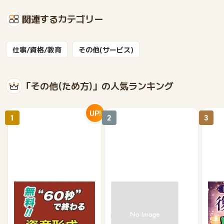
関連するカテゴリー
仕事/資格/教育
その他(サービス)
「その他(ため方)」の人気ランキング
UP!
1
2
3
【無料・60秒で終わる】
モニポ LINE会員登録
復縁
資産形成に関するアンケ
ケー
ート
1,200
64
675