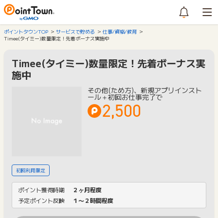
ポイントタウンTOP
サービスで貯める
仕事/資格/教育
Timee(タイミー)数量限定！先着ボーナス実施中
Timee(タイミー)数量限定！先着ボーナス実
施中
その他(ため方)、新規アプリインスト
ール＋初回お仕事完了で
2,500
初回利用限定
ポイント獲得時期
２ヶ月程度
予定ポイント反映
１〜２時間程度