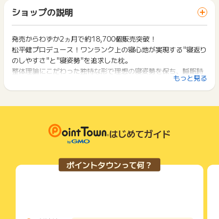
までお問い合わせください。ポイントについて、広告主に直接
「 ショッピングでポイントGET 」ボタンを押した時とサービ
一部のサービスにつきましては、1商品につき10円単位の金額
ショップの説明
お問い合わせをした場合、ポイント獲得対象外となる場合がご
ス・お買い物利用時で、デバイス・ブラウザが異なる場合はポ
は切り捨てとなります。
ざいます。
イント獲得ができません。
ポイント獲得が1ポイント未満のものは切り捨てとなり、ポイ
ント履歴には記載されません。
発売からわずか2ヵ月で約18,700個販売突破！
2回以上同じお買い物・サービスをご利用される場合は、毎回
原則として広告主側のポイント等を利用して支払われた金額分
松平健プロデュース！ワンランク上の寝心地が実現する"寝返り
ポイントタウンに戻り、「 ショッピングでポイントGET 」ボ
につきましては、ポイントタウンのポイント獲得の対象には含
タンを押してからご利用ください。
のしやすさ"と"寝姿勢"を追求した枕。
まれません。
整体理論にこだわった独特な形で理想の寝姿勢を保ち、睡眠時
広告主が運営しているサービスの都合もしくは会員様の都合で
下記の事項に該当する場合、広告主側で対象外とみなし、「獲
もっと見る
の身体のこわばりや緊張の緩和を目指します。
商品の交換や一部でもキャンセルされた場合、ポイントが無効
得無効」となる可能性があります。
になる可能性もございます。
・同一端末や同一世帯で、繰り返し利用不可のサービス・お買
各サービス・お買い物の獲得ポイントや獲得条件、キャンペー
整体理論から3つの形状にこだわりました。
い物を複数回ご利用された場合
ン期間が予告なしに変更される場合がございますが、ご利用さ
・他のポイントサイトや比較サイト、検索サイトなどを経由し
れた時点の条件が適用されます。
て一度でも同サービス・お買い物を利用されたことがある場合
・猫背・巻き肩対策
条件を達成しているかどうかは各広告主ではなく、代理店が行
はじめてガイド
ご利用前には、Cookieの削除をおこなっていただくことを推奨
一般的な枕は枕に肩が乗らないため、
っているため、広告主はポイントに関する詳細を把握しており
します。
横向きに寝ると肩が丸まってしまい肩まわりの筋肉がこわばっ
ません。
てしまいます。
そのため、ポイントタウンのポイントに関するお問い合わせを
サービス・お買い物利用時にお電話など2つ以上の申し込み方
ポイントタウンって何？
広告主様に直接行わないようお願いいたします。
健眠枕は寝ているときも身体をまっすぐ保つので快適な睡眠を
法がある場合、必ずサイト上のWEBフォームからお申し込みく
掲載中のプログラムの掲載終了日はあくまで予定となってお
ださい。
サポートし、寝姿勢を整えます。
り、急遽終了となる場合がございます。
各サービス・お買い物に掲載されている獲得条件を必ずよくお
広告に遷移しない場合は掲載が終了となっておりポイントが獲
読みください。
・ストレートネック・寝苦しさ対策
得できませんので、ご注意くださいませ。
枕に突起をつけたことで胸椎に突起が当たり、首をしっかりと
お申し込みやお買い物後、利用したサイトから送られる購入完