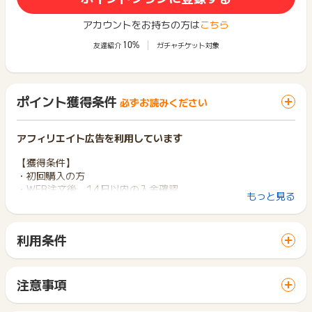
アカウントをお持ちの方は
こちら
10%
友達紹介
ガチャチケット対象
ポイント獲得条件
必ずお読みください
アフィリエイト広告を利用しています
【獲得条件】
・初回購入の方
・WEB注文後、14日以内の入金確認
もっと見る
・対象商品：LP掲載商品
※クーポンを利用して購入した場合、値引き後の金額に修正して
確定いたします。
利用条件
「 ショッピングでポイントGET 」ボタンから広告主サイトを
【獲得対象外条件】
訪問し、ご利用ください。
・未入金、キャンセル、返品
サイトに移動してからお申し込みやお買い物が完了するまでの
・商品受領の延期や受取拒否
注意事項
間に、同じブラウザ（※）で他のサイトに移動した場合はポイン
ポイントの獲得の対象となるのは、税抜き・送料抜き価格とな
※ポイントに関するお問い合わせは、
ポイントタウンのサポート
ト獲得ができません。
ります。