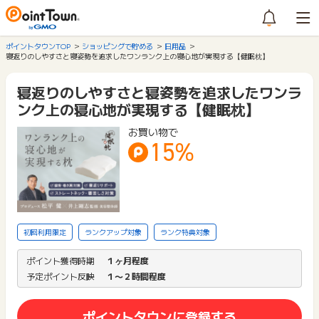
ポイントタウンTOP
ショッピングで貯める
日用品
寝返りのしやすさと寝姿勢を追求したワンランク上の寝心地が実現する【健眠枕】
寝返りのしやすさと寝姿勢を追求したワンラ
ンク上の寝心地が実現する【健眠枕】
お買い物で
15%
初回利用限定
ランクアップ対象
ランク特典対象
ポイント獲得時期
１ヶ月程度
予定ポイント反映
１〜２時間程度
ポイントタウンに登録する