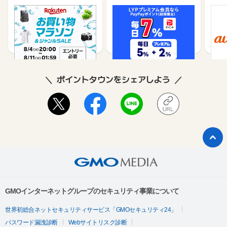
楽天市場
Yahoo!ショッピング
au 
（旧：
1%
1%
ポイントタウンをシェアしよう
GMOインターネットグループのセキュリティ事業について
世界初総合ネットセキュリティサービス「GMOセキュリティ24」
パスワード漏洩診断
Webサイトリスク診断