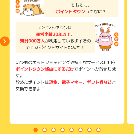
支えてくれます。
了などのメールは、ポイント獲得するまで必ず保管してくださ
そもそも、
い。
胸が開きやすくなるので寝苦しさが軽減される事が期待できま
ポイントタウン
ってなに？
獲得待ち・獲得失敗の状態でお問い合わせされる際に、該当の
す。
メールを送っていただく場合がございます。
そのため、紛失・破棄された場合は対応いたしかねますので、
ポイントタウンは
・スムーズな寝返りをサポート
ご注意ください。
運営実績20年以上
、
枕の中央と両サイドを高くしたことで、スムーズな寝返りをサ
累計900万人
が利用しているポイ活の
(※) SafariやChromeなどwebサイトを表示するアプリのこと
ポートします。
できるポイントサイトなんだ！
いつものネットショッピングや様々なサービス利用を
ポイントタウン経由にするだけ
でポイントが貯まりま
す。
貯めたポイントは
現金、電子マネー、ギフト券など
と
交換できるよ！