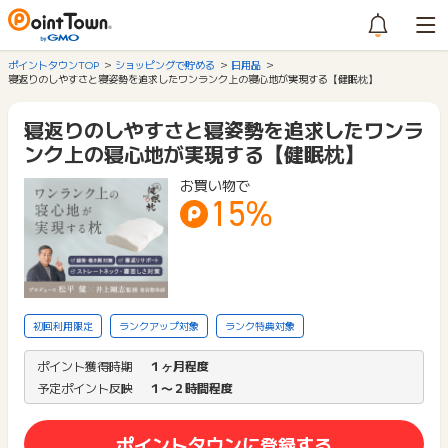
ポイントタウンTOP
ショッピングで貯める
日用品
寝返りのしやすさと寝姿勢を追求したワンランク上の寝心地が実現する【健眠枕】
寝返りのしやすさと寝姿勢を追求したワンラ
ンク上の寝心地が実現する【健眠枕】
お買い物で
15%
初回利用限定
ランクアップ対象
ランク特典対象
ポイント獲得時期
１ヶ月程度
予定ポイント反映
１〜２時間程度
ポイントタウンに登録する