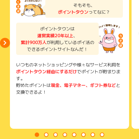
支えてくれます。
了などのメールは、ポイント獲得するまで必ず保管してくださ
そもそも、
い。
胸が開きやすくなるので寝苦しさが軽減される事が期待できま
ポイントタウン
ってなに？
獲得待ち・獲得失敗の状態でお問い合わせされる際に、該当の
す。
メールを送っていただく場合がございます。
そのため、紛失・破棄された場合は対応いたしかねますので、
ポイントタウンは
・スムーズな寝返りをサポート
ご注意ください。
運営実績20年以上
、
枕の中央と両サイドを高くしたことで、スムーズな寝返りをサ
累計900万人
が利用しているポイ活の
(※) SafariやChromeなどwebサイトを表示するアプリのこと
ポートします。
できるポイントサイトなんだ！
いつものネットショッピングや様々なサービス利用を
ポイントタウン経由にするだけ
でポイントが貯まりま
す。
貯めたポイントは
現金、電子マネー、ギフト券など
と
交換できるよ！