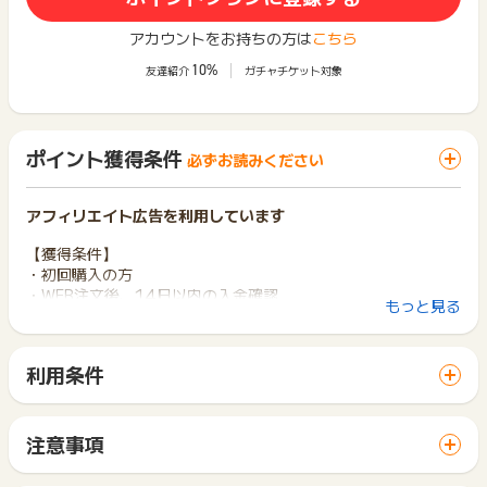
アカウントをお持ちの方は
こちら
10%
友達紹介
ガチャチケット対象
ポイント獲得条件
必ずお読みください
アフィリエイト広告を利用しています
【獲得条件】
・初回購入の方
・WEB注文後、14日以内の入金確認
もっと見る
・対象商品：LP掲載商品
※クーポンを利用して購入した場合、値引き後の金額に修正して
確定いたします。
利用条件
「 ショッピングでポイントGET 」ボタンから広告主サイトを
【獲得対象外条件】
訪問し、ご利用ください。
・未入金、キャンセル、返品
サイトに移動してからお申し込みやお買い物が完了するまでの
・商品受領の延期や受取拒否
注意事項
間に、同じブラウザ（※）で他のサイトに移動した場合はポイン
ポイントの獲得の対象となるのは、税抜き・送料抜き価格とな
※ポイントに関するお問い合わせは、
ポイントタウンのサポート
ト獲得ができません。
ります。