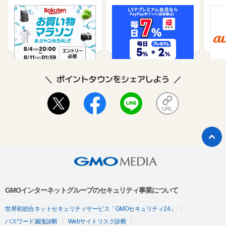
楽天市場
Yahoo!ショッピング
au 
（旧：
1%
1%
ポイントタウンをシェアしよう
GMOインターネットグループのセキュリティ事業について
世界初総合ネットセキュリティサービス「GMOセキュリティ24」
パスワード漏洩診断
Webサイトリスク診断