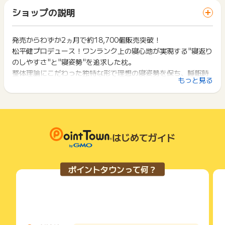
までお問い合わせください。ポイントについて、広告主に直接
「 ショッピングでポイントGET 」ボタンを押した時とサービ
一部のサービスにつきましては、1商品につき10円単位の金額
ショップの説明
お問い合わせをした場合、ポイント獲得対象外となる場合がご
ス・お買い物利用時で、デバイス・ブラウザが異なる場合はポ
は切り捨てとなります。
ざいます。
イント獲得ができません。
ポイント獲得が1ポイント未満のものは切り捨てとなり、ポイ
ント履歴には記載されません。
発売からわずか2ヵ月で約18,700個販売突破！
2回以上同じお買い物・サービスをご利用される場合は、毎回
原則として広告主側のポイント等を利用して支払われた金額分
松平健プロデュース！ワンランク上の寝心地が実現する"寝返り
ポイントタウンに戻り、「 ショッピングでポイントGET 」ボ
につきましては、ポイントタウンのポイント獲得の対象には含
タンを押してからご利用ください。
のしやすさ"と"寝姿勢"を追求した枕。
まれません。
整体理論にこだわった独特な形で理想の寝姿勢を保ち、睡眠時
広告主が運営しているサービスの都合もしくは会員様の都合で
下記の事項に該当する場合、広告主側で対象外とみなし、「獲
もっと見る
の身体のこわばりや緊張の緩和を目指します。
商品の交換や一部でもキャンセルされた場合、ポイントが無効
得無効」となる可能性があります。
になる可能性もございます。
・同一端末や同一世帯で、繰り返し利用不可のサービス・お買
各サービス・お買い物の獲得ポイントや獲得条件、キャンペー
整体理論から3つの形状にこだわりました。
い物を複数回ご利用された場合
ン期間が予告なしに変更される場合がございますが、ご利用さ
・他のポイントサイトや比較サイト、検索サイトなどを経由し
れた時点の条件が適用されます。
て一度でも同サービス・お買い物を利用されたことがある場合
・猫背・巻き肩対策
条件を達成しているかどうかは各広告主ではなく、代理店が行
はじめてガイド
ご利用前には、Cookieの削除をおこなっていただくことを推奨
一般的な枕は枕に肩が乗らないため、
っているため、広告主はポイントに関する詳細を把握しており
します。
横向きに寝ると肩が丸まってしまい肩まわりの筋肉がこわばっ
ません。
てしまいます。
そのため、ポイントタウンのポイントに関するお問い合わせを
サービス・お買い物利用時にお電話など2つ以上の申し込み方
ポイントタウンって何？
広告主様に直接行わないようお願いいたします。
健眠枕は寝ているときも身体をまっすぐ保つので快適な睡眠を
法がある場合、必ずサイト上のWEBフォームからお申し込みく
掲載中のプログラムの掲載終了日はあくまで予定となってお
ださい。
サポートし、寝姿勢を整えます。
り、急遽終了となる場合がございます。
各サービス・お買い物に掲載されている獲得条件を必ずよくお
広告に遷移しない場合は掲載が終了となっておりポイントが獲
読みください。
・ストレートネック・寝苦しさ対策
得できませんので、ご注意くださいませ。
枕に突起をつけたことで胸椎に突起が当たり、首をしっかりと
お申し込みやお買い物後、利用したサイトから送られる購入完