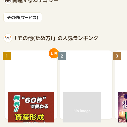
その他(サービス)
「その他(ため方)」の人気ランキング
UP!
1
2
3
【無料・60秒で終わる】
モニポ LINE会員登録
復縁
資産形成に関するアンケ
ケー
ート
1,200
64
675