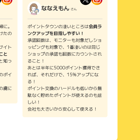
ななえもん
さん
婦に。
ポイントタウンの凄いところは
会員ラ
けたの
ンクアップを目指しやすい！
承認回数は、モニターも対象だしショ
サイト
ッピングも対象で、1番凄いのは同じ
こと
ショップの承認も回数にカウントされ
と知っ
ること！
あとは半年に5000ポイント獲得でき
のポイ
れば、それだけで、15%アップにな
る！
の虜に
ポイント交換のハードルも低いから無
駄なく貯めたポイントが使えるのも嬉
しい！
会社も大きいから安心して使える！