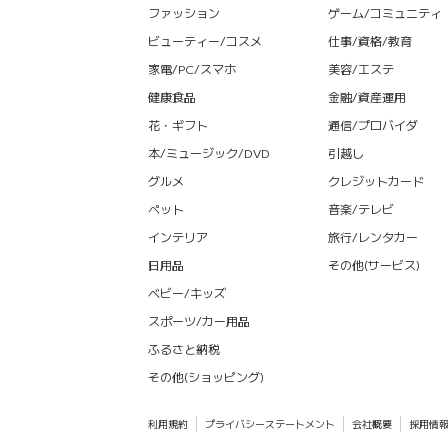
ファッション
ゲーム/コミュニティ
ビューティー/コスメ
仕事/資格/教育
家電/PC/スマホ
美容/エステ
健康食品
金融/資産運用
花・ギフト
通信/プロバイダ
本/ミュージック/DVD
引越し
グルメ
クレジットカード
ペット
音楽/テレビ
インテリア
旅行/レンタカー
日用品
その他(サービス)
ベビー/キッズ
スポーツ/カー用品
ふるさと納税
その他(ショッピング)
利用規約
プライバシーステートメント
会社概要
採用情