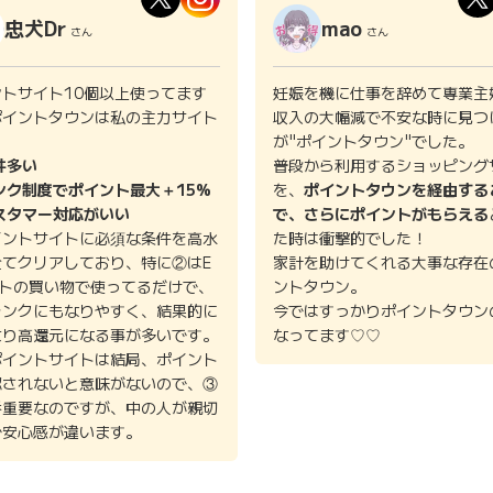
忠犬Dr
mao
さん
さん
ントサイト10個以上使ってます
妊娠を機に仕事を辞めて専業主
ポイントタウンは私の主力サイト
収入の大幅減で不安な時に見つ
。
が"ポイントタウン"でした。
件多い
普段から利用するショッピング
ンク制度でポイント最大＋15%
を、
ポイントタウンを経由する
スタマー対応がいい
で、さらにポイントがもらえる
イントサイトに必須な条件を高水
た時は衝撃的でした！
全てクリアしており、特に②はE
家計を助けてくれる大事な存在
イトの買い物で使ってるだけで、
ントタウン。
ランクにもなりやすく、結果的に
今ではすっかりポイントタウン
より高還元になる事が多いです。
なってます♡♡
ポイントサイトは結局、ポイント
認されないと意味がないので、③
番重要なのですが、中の人が親切
で安心感が違います。