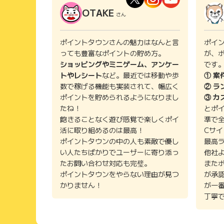
OTAKE
さん
ポイントタウンさんの魅力はなんと言
ポイ
っても豊富なポイントの貯め方。
が、
ショッピングやミニゲーム、アンケー
です
トやレシート
など。最近では移動や歩
① 案
数で稼げる機能も実装されて、幅広く
② ラ
ポイントを貯められるようになりまし
③ カ
たね！
とポ
飽きることなく遊び感覚で楽しくポイ
準で
活に取り組めるのは最高！
Cサ
ポイントタウンの中の人も素敵で優し
最高
い人たちばかりでユーザーに寄り添っ
他社
たお問い合わせ対応も完璧。
また
ポイントタウンをやらない理由が見つ
が承
かりません！
が一
丁寧