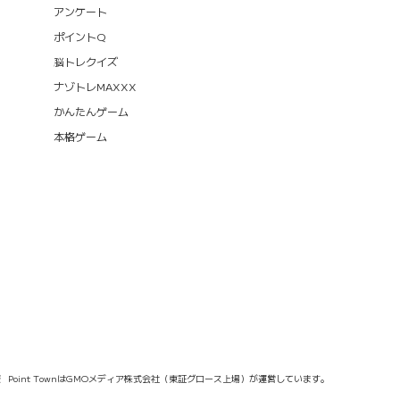
アンケート
ポイントQ
脳トレクイズ
ナゾトレMAXXX
かんたんゲーム
本格ゲーム
報
Point TownはGMOメディア株式会社（東証グロース上場）が運営しています。