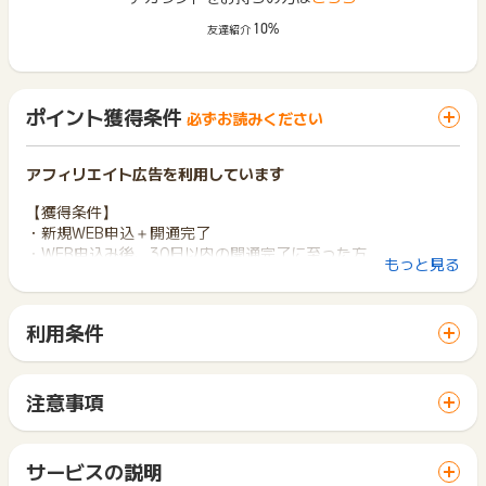
10%
友達紹介
ポイント獲得条件
必ずお読みください
アフィリエイト広告を利用しています
【獲得条件】
・新規WEB申込＋開通完了
・WEB申込み後、30日以内の開通完了に至った方
もっと見る
・対象：北海道、東京、中部、中国、四国、沖縄電力エリア
※関西電力エリアからの申込は対象外です。
・1世帯につき1回までの申込み
利用条件
・広告主側で実施しているキャンペーンも対象です。
「 申込をしてポイントGET 」ボタンから広告主サイトを訪問
現在ご利用中の電力会社の「お客様番号」、「供給地点特定番
し、ご利用ください。
号」をご用意の上「検針票あり」を選択いただき、お申し込み
サイトに移動してからお申し込みやお買い物が完了するまでの
ください。
注意事項
間に、同じブラウザ（※）で他のサイトに移動した場合はポイン
ポイントの獲得の対象となるのは、税抜き・送料抜き価格とな
ト獲得ができません。
【獲得対象外条件】
ります。
「 申込をしてポイントGET 」ボタンを押した時とサービス・
・現在ご利用中のソフトバンクでんきを退会した上でのお申し
一部のサービスにつきましては、1商品につき10円単位の金額
サービスの説明
お買い物利用時で、デバイス・ブラウザが異なる場合はポイン
込み
は切り捨てとなります。