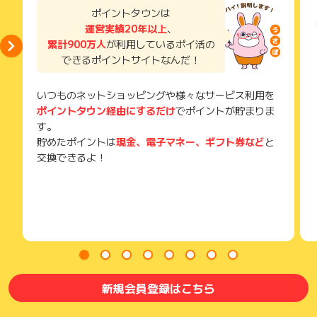
獲得待ち・獲得失敗の状態でお問い合わせされる際に、該当の
ポイントタウンは
メールを送っていただく場合がございます。
運営実績20年以上
、
そのため、紛失・破棄された場合は対応いたしかねますので、
累計900万人
が利用しているポイ活の
ご注意ください。
できるポイントサイトなんだ！
(※) SafariやChromeなどwebサイトを表示するアプリのこと
いつものネットショッピングや様々なサービス利用を
ポイントタウン経由にするだけ
でポイントが貯まりま
す。
貯めたポイントは
現金、電子マネー、ギフト券など
と
交換できるよ！
新規会員登録はこちら