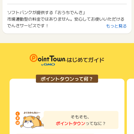
ト獲得ができません。
（SBパワー社が提供するでんきサービスからの切り替え）
ポイント獲得が1ポイント未満のものは切り捨てとなり、ポイ
・「検針票なし」からのお申し込み（現在ご利用中の電力会社
ント履歴には記載されません。
ソフトバンクが提供する「おうちでんき」
2回以上同じお買い物・サービスをご利用される場合は、毎回
契約情報を入力せずにお申し込みになられた場合）
原則として広告主側のポイント等を利用して支払われた金額分
市場連動型の料金ではありません。安心してお使いいただける
ポイントタウンに戻り、「 申込をしてポイントGET 」ボタン
・解約後の再開通のお申し込み
につきましては、ポイントタウンのポイント獲得の対象には含
を押してからご利用ください。
でんきサービスです！
もっと見る
・対象電力会社エリア外からのお申し込み
まれません。
・1世帯2回目以降のお申し込み
広告主が運営しているサービスの都合もしくは会員様の都合で
下記の事項に該当する場合、広告主側で対象外とみなし、「獲
・WEBお申し込み後、30日以内の開通完了に至らない場合
商品の交換や一部でもキャンセルされた場合、ポイントが無効
得無効」となる可能性があります。
・虚偽・不正・架空・いたずら・お申し込み不備・キャンセ
になる可能性もございます。
・同一端末や同一世帯で、繰り返し利用不可のサービス・お買
ル・重複（IP/住所）・クーリングオフされた場合
各サービス・お買い物の獲得ポイントや獲得条件、キャンペー
い物を複数回ご利用された場合
ン期間が予告なしに変更される場合がございますが、ご利用さ
・他のポイントサイトや比較サイト、検索サイトなどを経由し
はじめてガイド
※本広告は以下に関する調査依頼を一切お受けできません。
れた時点の条件が適用されます。
て一度でも同サービス・お買い物を利用されたことがある場合
ポイントタウンサポートでも対応いたしかねますので、ご了承
条件を達成しているかどうかは各広告主ではなく、代理店が行
ご利用前には、Cookieの削除をおこなっていただくことを推奨
のうえご利用ください。
っているため、広告主はポイントに関する詳細を把握しており
します。
・獲得予定ポイントに反映されない
ポイントタウンって何？
ません。
・非承認理由
そのため、ポイントタウンのポイントに関するお問い合わせを
サービス・お買い物利用時にお電話など2つ以上の申し込み方
広告主様に直接行わないようお願いいたします。
法がある場合、必ずサイト上のWEBフォームからお申し込みく
※ポイントに関するお問い合わせは、
ポイントタウンのサポート
掲載中のプログラムの掲載終了日はあくまで予定となってお
ださい。
までお問い合わせください。ポイントについて、広告主に直接
り、急遽終了となる場合がございます。
各サービス・お買い物に掲載されている獲得条件を必ずよくお
お問い合わせをした場合、ポイント獲得対象外となる場合がご
広告に遷移しない場合は掲載が終了となっておりポイントが獲
読みください。
ざいます。
得できませんので、ご注意くださいませ。
そもそも、
お申し込みやお買い物後、利用したサイトから送られる購入完
ポイントタウン
ってなに？
了などのメールは、ポイント獲得するまで必ず保管してくださ
い。