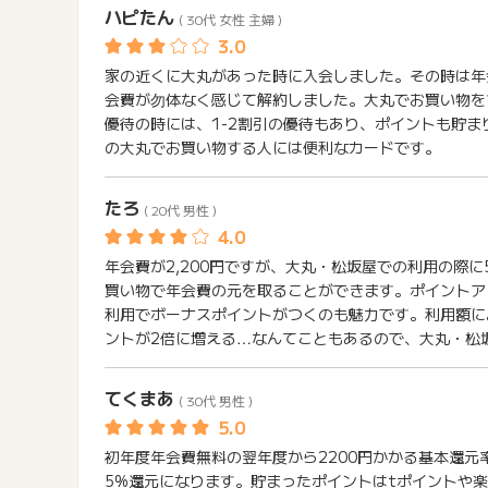
ハピたん
( 30代 女性 主婦 )
家の近くに大丸があった時に入会しました。その時は年会
会費が勿体なく感じて解約しました。大丸でお買い物を
優待の時には、1-2割引の優待もあり、ポイントも貯
の大丸でお買い物する人には便利なカードです。
たろ
( 20代 男性 )
年会費が2,200円ですが、大丸・松坂屋での利用の際に
買い物で年会費の元を取ることができます。ポイントアッ
利用でボーナスポイントがつくのも魅力です。利用額に
ントが2倍に増える…なんてこともあるので、大丸・松
てくまあ
( 30代 男性 )
初年度年会費無料の翌年度から2200円かかる基本還元
5%還元になります。貯まったポイントはtポイントや