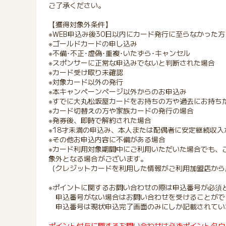
ご了承ください。
【獲得対象外条件】
※WEB申込み後30日以内にカード発行に至らなかった方
※ゴールドカードの申し込み
※不備･不正･虚偽･重複･いたずら･キャンセル
※スポンサーに正常な申込みでないと判断された場合
※カード受け取り未確認
※対象カード以外の発行
※本キャンペーンページ以外からのお申込み
※すでに大丸松坂屋カードをお持ちの方や過去にお持ち
※カード切替えの方や家族カードの発行の場合
※発券後、即時で解約された場合
※18才未満の申込み、本人または配偶者に安定継続収
※その他お申込内容に不備がある場合
※カード利用対象期間中にご利用いただいた場合でも、
象外となる場合がございます。
（クレジットカードを利用した情報がご利用加盟店から
※ポイントに関するお問い合わせの際は申込番号が必須
申込番号がない場合はお問い合わせを受けることがで
申込番号は現状申込完了画面のみにしか記載されてい
ポイント付与に関するお問い合わせは必ずポイントタウ