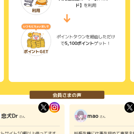
ド】
を利用
ポイントタウンを経由しただけ
で
5,100ポイント
ゲット！
会員さまの声
忠犬Dr
mao
さん
さん
ントサイト10個以上使ってます
妊娠を機に仕事を辞めて専業主