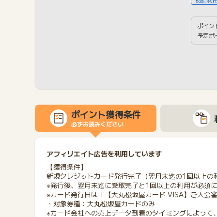
ポイン
予定ポ
ポイント獲得条件
必ずお読みください
アフィリエイト広告を利用しています
【獲得条件】
新規クレジットカード発行完了（翌月末迄の1回以上の
※発行後、翌月末迄に受取完了と1回以上の利用が必須
※カード発行日は「【大丸松坂屋カード VISA】ご入
・対象券種：大丸松坂屋カードのみ
※カード会社への売上データ到着のタイミングによって