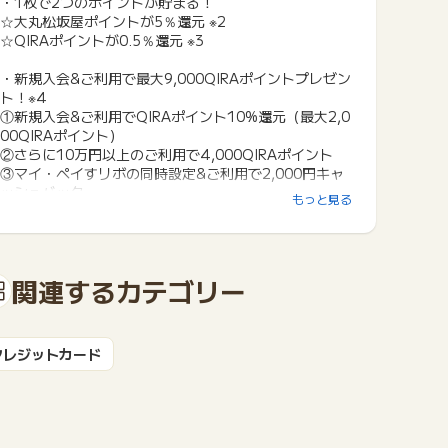
・1枚で2つのポイントが貯まる！
☆大丸松坂屋ポイントが5％還元 ※2
☆QIRAポイントが0.5％還元 ※3
・新規入会&ご利用で最大9,000QIRAポイントプレゼン
ト！※4
①新規入会&ご利用でQIRAポイント10%還元（最大2,0
00QIRAポイント）
②さらに10万円以上のご利用で4,000QIRAポイント
③マイ・ペイすリボの同時設定&ご利用で2,000円キャ
ッシュバック
もっと見る
④キャッシング枠設定&ショッピングご利用で最大1,00
0円キャッシュバック
・貯まったQIRAポイントは様々な商品や特別体験と交
換できます！
関連するカテゴリー
・簡単・便利！Visaタッチ決済/ApplePayでラクラク支
払い可能
・安心安全！お買物安心保険の付帯サービス
・会員様限定の特別優待サービス有（エステ・グルメな
クレジットカード
ど）
※1 特典は予告なく変更・終了する場合がございます。
※2 本体価格100円ごとに5%。特価品、食品、喫茶、レ
ストランは100円（本体価格）につき1%。