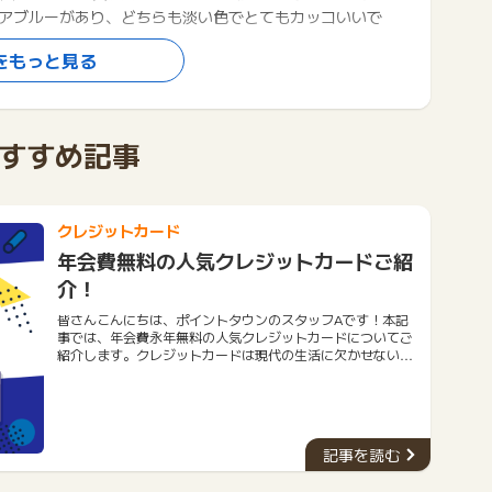
アブルーがあり、どちらも淡い色でとてもカッコいいで
をもっと見る
在のポイント数と違う場合がございます。
すすめ記事
クレジットカード
年会費無料の人気クレジットカードご紹
介！
皆さんこんにちは、ポイントタウンのスタッフAです！本記
事では、年会費永年無料の人気クレジットカードについてご
紹介します。クレジットカードは現代の生活に欠かせないツ
ールとなりました。しかし、年会費がかかるものも多く、経
済的な負担になることもあります。そこで今回は、年会費が
永年無料のおすすめクレジットカード５種類をご紹介しま
す。今回ご紹介するクレジットカードは、優れた特典やサー
ビスを提供しながらも、年会費を一切支払う必要がありませ
記事を読む
ん。ぜひ、自分に合ったカードを見つけて、お得な生活を送
りましょう。