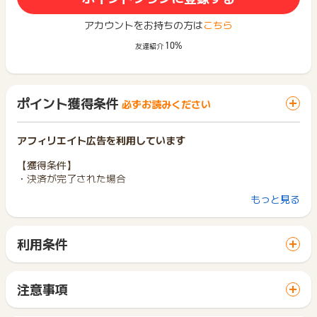
アカウントをお持ちの方は
こちら
10%
友達紹介
ポイント獲得条件
必ずお読みください
アフィリエイト広告を利用しています
【獲得条件】
・決済が完了された場合
もっと見る
【獲得対象外条件】
・未入金・返品・注文キャンセル・未受領の場合
・規約違反の場合
利用条件
・「供花」（http://www.verycard.net/category/condole
「 申込をしてポイントGET 」ボタンから広告主サイトを訪問
nce/flower_gift.html）のご注文の場合
し、ご利用ください。
※ポイントに関するお問い合わせは、
ポイントタウンのサポート
サイトに移動してからお申し込みやお買い物が完了するまでの
注意事項
までお問い合わせください。ポイントについて、広告主に直接
間に、同じブラウザ（※）で他のサイトに移動した場合はポイン
ポイントの獲得の対象となるのは、税抜き・送料抜き価格とな
お問い合わせをした場合、ポイント獲得対象外となる場合がご
ト獲得ができません。
ります。