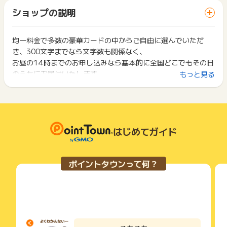
ざいます。
「 申込をしてポイントGET 」ボタンを押した時とサービス・
一部のサービスにつきましては、1商品につき10円単位の金額
ショップの説明
お買い物利用時で、デバイス・ブラウザが異なる場合はポイン
は切り捨てとなります。
ト獲得ができません。
ポイント獲得が1ポイント未満のものは切り捨てとなり、ポイ
ント履歴には記載されません。
均一料金で多数の豪華カードの中からご自由に選んでいただ
2回以上同じお買い物・サービスをご利用される場合は、毎回
原則として広告主側のポイント等を利用して支払われた金額分
き、300文字までなら文字数も関係なく、
ポイントタウンに戻り、「 申込をしてポイントGET 」ボタン
につきましては、ポイントタウンのポイント獲得の対象には含
を押してからご利用ください。
お昼の14時までのお申し込みなら基本的に全国どこでもその日
まれません。
のうちにお届けいたします。
もっと見る
広告主が運営しているサービスの都合もしくは会員様の都合で
下記の事項に該当する場合、広告主側で対象外とみなし、「獲
商品の交換や一部でもキャンセルされた場合、ポイントが無効
得無効」となる可能性があります。
になる可能性もございます。
・同一端末や同一世帯で、繰り返し利用不可のサービス・お買
各サービス・お買い物の獲得ポイントや獲得条件、キャンペー
い物を複数回ご利用された場合
ン期間が予告なしに変更される場合がございますが、ご利用さ
・他のポイントサイトや比較サイト、検索サイトなどを経由し
れた時点の条件が適用されます。
て一度でも同サービス・お買い物を利用されたことがある場合
はじめてガイド
条件を達成しているかどうかは各広告主ではなく、代理店が行
ご利用前には、Cookieの削除をおこなっていただくことを推奨
っているため、広告主はポイントに関する詳細を把握しており
します。
ません。
ポイントタウンって何？
そのため、ポイントタウンのポイントに関するお問い合わせを
サービス・お買い物利用時にお電話など2つ以上の申し込み方
広告主様に直接行わないようお願いいたします。
法がある場合、必ずサイト上のWEBフォームからお申し込みく
掲載中のプログラムの掲載終了日はあくまで予定となってお
ださい。
り、急遽終了となる場合がございます。
各サービス・お買い物に掲載されている獲得条件を必ずよくお
広告に遷移しない場合は掲載が終了となっておりポイントが獲
読みください。
得できませんので、ご注意くださいませ。
お申し込みやお買い物後、利用したサイトから送られる購入完