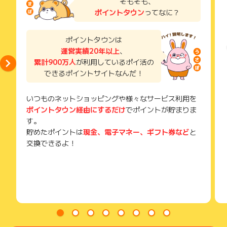
そもそも、
了などのメールは、ポイント獲得するまで必ず保管してくださ
ポイントタウン
ってなに？
い。
獲得待ち・獲得失敗の状態でお問い合わせされる際に、該当の
メールを送っていただく場合がございます。
ポイントタウンは
そのため、紛失・破棄された場合は対応いたしかねますので、
運営実績20年以上
、
ご注意ください。
累計900万人
が利用しているポイ活の
(※) SafariやChromeなどwebサイトを表示するアプリのこと
できるポイントサイトなんだ！
いつものネットショッピングや様々なサービス利用を
ポイントタウン経由にするだけ
でポイントが貯まりま
す。
貯めたポイントは
現金、電子マネー、ギフト券など
と
交換できるよ！