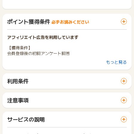
ポイント獲得条件
必ずお読みください
アフィリエイト広告を利用しています
【獲得条件】
会員登録後の初回アンケート回答
もっと見る
【対象外条件】
虚偽・悪戯・登録不備・重複・アンケート未回答・18歳以下の
方
利用条件
登録後、30日以内に退会または受信設定にてメールが届かない
「 無料会員登録でポイントGET 」ボタンから広告主サイトを
場合
訪問し、ご利用ください。
※ポイントに関するお問い合わせは、
ポイントタウンのサポート
サイトに移動してからお申し込みやお買い物が完了するまでの
注意事項
までお問い合わせください。ポイントについて、広告主に直接
間に、同じブラウザ（※）で他のサイトに移動した場合はポイン
ポイントの獲得の対象となるのは、税抜き・送料抜き価格とな
お問い合わせをした場合、ポイント獲得対象外となる場合がご
ト獲得ができません。
ります。
ざいます。
「 無料会員登録でポイントGET 」ボタンを押した時とサービ
一部のサービスにつきましては、1商品につき10円単位の金額
サービスの説明
ス・お買い物利用時で、デバイス・ブラウザが異なる場合はポ
は切り捨てとなります。
イント獲得ができません。
ポイント獲得が1ポイント未満のものは切り捨てとなり、ポイ