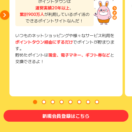
ポイントタウンは
そのため、紛失・破棄された場合は対応いたしかねますので、
運営実績20年以上
、
ご注意ください。
累計900万人
が利用しているポイ活の
(※) SafariやChromeなどwebサイトを表示するアプリのこと
できるポイントサイトなんだ！
いつものネットショッピングや様々なサービス利用を
ポイントタウン経由にするだけ
でポイントが貯まりま
す。
貯めたポイントは
現金、電子マネー、ギフト券など
と
交換できるよ！
新規会員登録はこちら