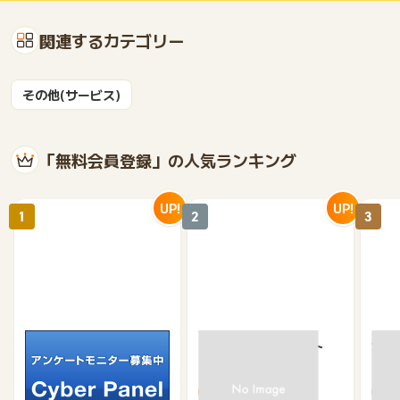
関連するカテゴリー
その他(サービス)
「無料会員登録」の人気ランキング
UP!
UP!
1
2
3
サイバーパネル
京急プレミアポイント
カウ
（新規会員登録）
750
650
500
370