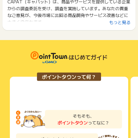
ント履歴には記載されません。
CAPAT（キャパット）は、商品やサービスを提供している企業
2回以上同じお買い物・サービスをご利用される場合は、毎回
原則として広告主側のポイント等を利用して支払われた金額分
からの調査委託を受け、調査を実施しています。あなたの貴重
ポイントタウンに戻り、「 無料会員登録でポイントGET 」ボ
につきましては、ポイントタウンのポイント獲得の対象には含
タンを押してからご利用ください。
なご意見が、今後市場に出回る商品開発やサービス改善などに
まれません。
大きく役立ちます。
もっと見る
広告主が運営しているサービスの都合もしくは会員様の都合で
下記の事項に該当する場合、広告主側で対象外とみなし、「獲
商品の交換や一部でもキャンセルされた場合、ポイントが無効
得無効」となる可能性があります。
になる可能性もございます。
・同一端末や同一世帯で、繰り返し利用不可のサービス・お買
各サービス・お買い物の獲得ポイントや獲得条件、キャンペー
い物を複数回ご利用された場合
ン期間が予告なしに変更される場合がございますが、ご利用さ
・他のポイントサイトや比較サイト、検索サイトなどを経由し
れた時点の条件が適用されます。
て一度でも同サービス・お買い物を利用されたことがある場合
はじめてガイド
条件を達成しているかどうかは各広告主ではなく、代理店が行
ご利用前には、Cookieの削除をおこなっていただくことを推奨
っているため、広告主はポイントに関する詳細を把握しており
します。
ません。
ポイントタウンって何？
そのため、ポイントタウンのポイントに関するお問い合わせを
サービス・お買い物利用時にお電話など2つ以上の申し込み方
広告主様に直接行わないようお願いいたします。
法がある場合、必ずサイト上のWEBフォームからお申し込みく
掲載中のプログラムの掲載終了日はあくまで予定となってお
ださい。
り、急遽終了となる場合がございます。
各サービス・お買い物に掲載されている獲得条件を必ずよくお
広告に遷移しない場合は掲載が終了となっておりポイントが獲
読みください。
得できませんので、ご注意くださいませ。
お申し込みやお買い物後、利用したサイトから送られる購入完
そもそも、
了などのメールは、ポイント獲得するまで必ず保管してくださ
ポイントタウン
ってなに？
い。
獲得待ち・獲得失敗の状態でお問い合わせされる際に、該当の
メールを送っていただく場合がございます。