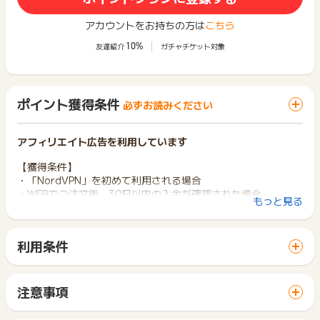
アカウントをお持ちの方は
こちら
10%
友達紹介
ガチャチケット対象
ポイント獲得条件
必ずお読みください
アフィリエイト広告を利用しています
【獲得条件】
・「NordVPN」を初めて利用される場合
・WEBでご注文後、30日以内の入金が確認された場合
もっと見る
【獲得対象外条件】
・クーポンコードの使用
利用条件
・申込、支払い後のキャンセルをされた場合
「 ショッピングでポイントGET 」ボタンから広告主サイトを
・30日返金保証内での解約をされた場合
訪問し、ご利用ください。
・お申し込み後にダウングレードやアップグレード等を行い、
サイトに移動してからお申し込みやお買い物が完了するまでの
注文番号が変更された場合
注意事項
間に、同じブラウザ（※）で他のサイトに移動した場合はポイン
・記載内容の不備、重複登録、著しく不正と判断される場合
ポイントの獲得の対象となるのは、税抜き・送料抜き価格とな
ト獲得ができません。
・悪戯・虚偽・重複・スパム行為などの規約違反による強制退
ります。