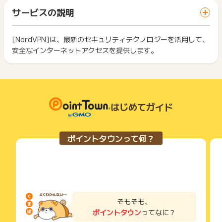
「 ショッピングでポイントGET 」ボタンを押した時とサービ
会の場合
一部のサービスにつきましては、1商品につき10円単位の金額
サービスの説明
ス・お買い物利用時で、デバイス・ブラウザが異なる場合はポ
・「1か月プラン」の購入(2023年6月9日より適用)
は切り捨てとなります。
イント獲得ができません。
ポイント獲得が1ポイント未満のものは切り捨てとなり、ポイ
※ポイントに関するお問い合わせは、
ポイントタウンのサポート
ント履歴には記載されません。
[NordVPN]は、最新のセキュリティテクノロジーを活用して、
2回以上同じお買い物・サービスをご利用される場合は、毎回
までお問い合わせください。ポイントについて、広告主に直接
原則として広告主側のポイント等を利用して支払われた金額分
安全なインターネットアクセスを提供します。
ポイントタウンに戻り、「 ショッピングでポイントGET 」ボ
お問い合わせをした場合、ポイント獲得対象外となる場合がご
につきましては、ポイントタウンのポイント獲得の対象には含
もっと見る
タンを押してからご利用ください。
ざいます。
まれません。
広告主が運営しているサービスの都合もしくは会員様の都合で
下記の事項に該当する場合、広告主側で対象外とみなし、「獲
商品の交換や一部でもキャンセルされた場合、ポイントが無効
得無効」となる可能性があります。
になる可能性もございます。
・同一端末や同一世帯で、繰り返し利用不可のサービス・お買
各サービス・お買い物の獲得ポイントや獲得条件、キャンペー
はじめてガイド
い物を複数回ご利用された場合
ン期間が予告なしに変更される場合がございますが、ご利用さ
・他のポイントサイトや比較サイト、検索サイトなどを経由し
れた時点の条件が適用されます。
て一度でも同サービス・お買い物を利用されたことがある場合
条件を達成しているかどうかは各広告主ではなく、代理店が行
ご利用前には、Cookieの削除をおこなっていただくことを推奨
ポイントタウンって何？
っているため、広告主はポイントに関する詳細を把握しており
します。
ません。
そのため、ポイントタウンのポイントに関するお問い合わせを
サービス・お買い物利用時にお電話など2つ以上の申し込み方
広告主様に直接行わないようお願いいたします。
法がある場合、必ずサイト上のWEBフォームからお申し込みく
掲載中のプログラムの掲載終了日はあくまで予定となってお
ださい。
り、急遽終了となる場合がございます。
各サービス・お買い物に掲載されている獲得条件を必ずよくお
広告に遷移しない場合は掲載が終了となっておりポイントが獲
読みください。
そもそも、
得できませんので、ご注意くださいませ。
ポイントタウン
ってなに？
お申し込みやお買い物後、利用したサイトから送られる購入完