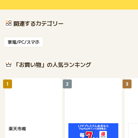
関連するカテゴリー
家電/PC/スマホ
「お買い物」の人気ランキング
1
2
3
楽天市場
Yahoo!ショッピング
au 
（旧：