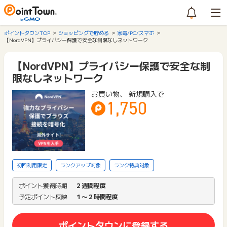
ポイントタウンTOP
ショッピングで貯める
家電/PC/スマホ
【NordVPN】プライバシー保護で安全な制限なしネットワーク
【NordVPN】プライバシー保護で安全な制
限なしネットワーク
お買い物、 新規購入で
1,750
初回利用限定
ランクアップ対象
ランク特典対象
ポイント獲得時期
２週間程度
予定ポイント反映
１〜２時間程度
ポイントタウンに登録する