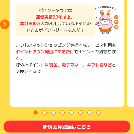
了などのメールは、ポイント獲得するまで必ず保管してくださ
い。
ポイントタウンは
獲得待ち・獲得失敗の状態でお問い合わせされる際に、該当の
運営実績20年以上
、
メールを送っていただく場合がございます。
累計900万人
が利用しているポイ活の
そのため、紛失・破棄された場合は対応いたしかねますので、
できるポイントサイトなんだ！
ご注意ください。
(※) SafariやChromeなどwebサイトを表示するアプリのこと
いつものネットショッピングや様々なサービス利用を
ポイントタウン経由にするだけ
でポイントが貯まりま
す。
貯めたポイントは
現金、電子マネー、ギフト券など
と
交換できるよ！
新規会員登録はこちら