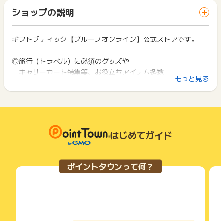
「 ショッピングでポイントGET 」ボタンを押した時とサービ
一部のサービスにつきましては、1商品につき10円単位の金額
ショップの説明
ス・お買い物利用時で、デバイス・ブラウザが異なる場合はポ
は切り捨てとなります。
イント獲得ができません。
ポイント獲得が1ポイント未満のものは切り捨てとなり、ポイ
ント履歴には記載されません。
ギフトブティック【ブルーノオンライン】公式ストアです。
2回以上同じお買い物・サービスをご利用される場合は、毎回
原則として広告主側のポイント等を利用して支払われた金額分
ポイントタウンに戻り、「 ショッピングでポイントGET 」ボ
につきましては、ポイントタウンのポイント獲得の対象には含
タンを押してからご利用ください。
◎旅行（トラベル）に必須のグッズや
まれません。
キャリーカート特集等、お役立ちアイテム多数
広告主が運営しているサービスの都合もしくは会員様の都合で
下記の事項に該当する場合、広告主側で対象外とみなし、「獲
もっと見る
商品の交換や一部でもキャンセルされた場合、ポイントが無効
得無効」となる可能性があります。
になる可能性もございます。
◎誕生日、記念日、ホワイトデーやバレンタインデー等
・同一端末や同一世帯で、繰り返し利用不可のサービス・お買
各サービス・お買い物の獲得ポイントや獲得条件、キャンペー
シーンに合わせたアイテムをご提案
い物を複数回ご利用された場合
ン期間が予告なしに変更される場合がございますが、ご利用さ
・他のポイントサイトや比較サイト、検索サイトなどを経由し
れた時点の条件が適用されます。
て一度でも同サービス・お買い物を利用されたことがある場合
◎キッチン用品から時計等のインテリア、iphone
条件を達成しているかどうかは各広告主ではなく、代理店が行
はじめてガイド
ご利用前には、Cookieの削除をおこなっていただくことを推奨
アクセサリー、ヘアケア・ボディケアまで多種のご用意！
っているため、広告主はポイントに関する詳細を把握しており
します。
ません。
そのため、ポイントタウンのポイントに関するお問い合わせを
サービス・お買い物利用時にお電話など2つ以上の申し込み方
ポイントタウンって何？
広告主様に直接行わないようお願いいたします。
法がある場合、必ずサイト上のWEBフォームからお申し込みく
掲載中のプログラムの掲載終了日はあくまで予定となってお
ださい。
り、急遽終了となる場合がございます。
各サービス・お買い物に掲載されている獲得条件を必ずよくお
広告に遷移しない場合は掲載が終了となっておりポイントが獲
読みください。
得できませんので、ご注意くださいませ。
お申し込みやお買い物後、利用したサイトから送られる購入完