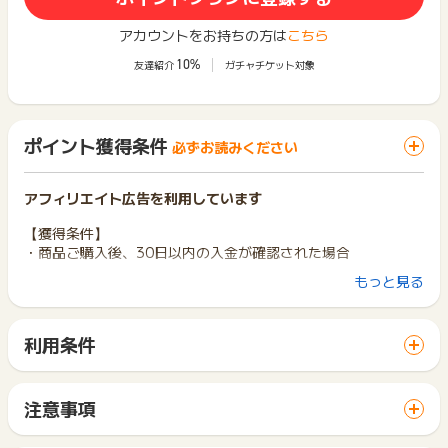
アカウントをお持ちの方は
こちら
10%
友達紹介
ガチャチケット対象
ポイント獲得条件
必ずお読みください
アフィリエイト広告を利用しています
【獲得条件】
・商品ご購入後、30日以内の入金が確認された場合
もっと見る
【獲得対象外条件】
・重複、未入金、いたずら、キャンセルされた場合
利用条件
※ポイントに関するお問い合わせは、
ポイントタウンのサポート
までお問い合わせください。ポイントについて、広告主に直接
「 ショッピングでポイントGET 」ボタンから広告主サイトを
お問い合わせをした場合、ポイント獲得対象外となる場合がご
訪問し、ご利用ください。
ざいます。
サイトに移動してからお申し込みやお買い物が完了するまでの
注意事項
間に、同じブラウザ（※）で他のサイトに移動した場合はポイン
ポイントの獲得の対象となるのは、税抜き・送料抜き価格とな
ト獲得ができません。
ります。