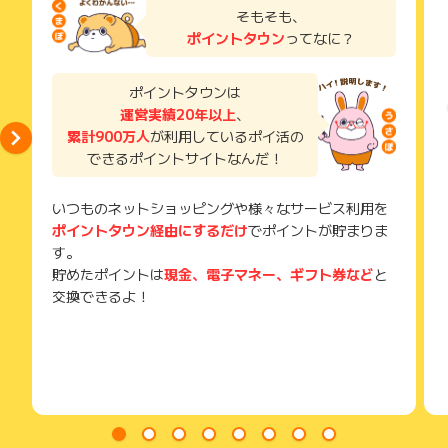
了などのメールは、ポイント獲得するまで必ず保管してくださ
そもそも、
い。
ポイントタウン
ってなに？
獲得待ち・獲得失敗の状態でお問い合わせされる際に、該当の
メールを送っていただく場合がございます。
そのため、紛失・破棄された場合は対応いたしかねますので、
ポイントタウンは
ご注意ください。
運営実績20年以上
、
累計900万人
が利用しているポイ活の
(※) SafariやChromeなどwebサイトを表示するアプリのこと
できるポイントサイトなんだ！
いつものネットショッピングや様々なサービス利用を
ポイントタウン経由にするだけ
でポイントが貯まりま
す。
貯めたポイントは
現金、電子マネー、ギフト券など
と
交換できるよ！