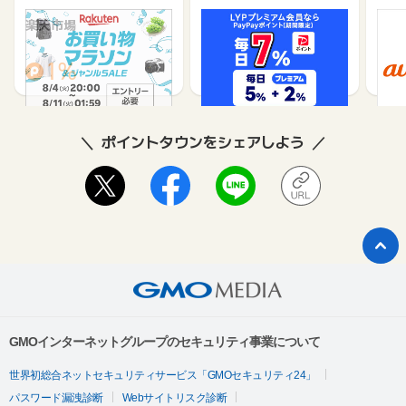
楽天市場
Yahoo!ショッピング
au 
（旧：
1%
1%
ポイントタウンをシェアしよう
GMOインターネットグループのセキュリティ事業について
世界初総合ネットセキュリティサービス「GMOセキュリティ24」
パスワード漏洩診断
Webサイトリスク診断