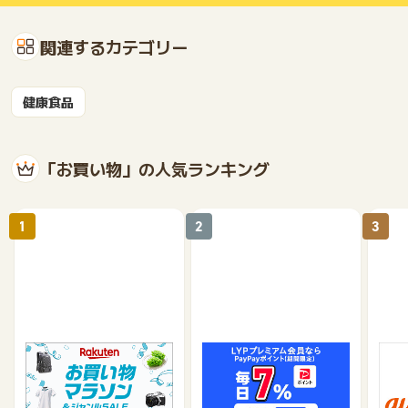
関連するカテゴリー
健康食品
「お買い物」の人気ランキング
1
2
3
楽天市場
Yahoo!ショッピング
au 
（旧：
1%
1%