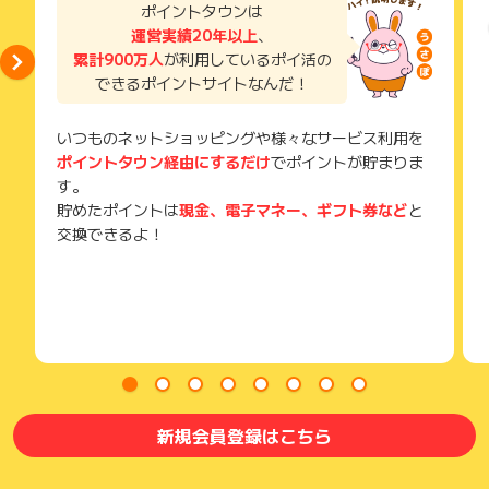
い。
ポイントタウンは
獲得待ち・獲得失敗の状態でお問い合わせされる際に、該当の
運営実績20年以上
、
メールを送っていただく場合がございます。
累計900万人
が利用しているポイ活の
そのため、紛失・破棄された場合は対応いたしかねますので、
できるポイントサイトなんだ！
ご注意ください。
(※) SafariやChromeなどwebサイトを表示するアプリのこと
いつものネットショッピングや様々なサービス利用を
ポイントタウン経由にするだけ
でポイントが貯まりま
す。
貯めたポイントは
現金、電子マネー、ギフト券など
と
交換できるよ！
新規会員登録はこちら