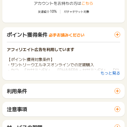
アカウントをお持ちの方は
こちら
10%
友達紹介
ガチャチケット対象
ポイント獲得条件
必ずお読みください
アフィリエイト広告を利用しています
【ポイント獲得対象条件】
・サントリーウエルネスオンラインでの定期購入
・かつ、「セサミンEX」、「DHA&EPA＋セサミンEX」、「ロ
もっと見る
コモア」の定期購入のみ対象
・申込から1年以上の継続した場合
利用条件
【ポイント獲得対象外条件】
「 ショッピングでポイントGET 」ボタンから広告主サイトを
・不正申込や発送前キャンセル
訪問し、ご利用ください。
・転売を目的とした大量購入
サイトに移動してからお申し込みやお買い物が完了するまでの
・サントリーウエルネスオンラインでの2回目以降の購入
注意事項
間に、同じブラウザ（※）で他のサイトに移動した場合はポイン
・「セサミンEX」、「DHA&EPA＋セサミンEX」、「ロコモ
ポイントの獲得の対象となるのは、税抜き・送料抜き価格とな
ト獲得ができません。
ア」以外のポイント獲得対象外商品の購入
ります。
「 ショッピングでポイントGET 」ボタンを押した時とサービ
・申込から1年以内の解約した場合
一部のサービスにつきましては、1商品につき10円単位の金額
サービスの説明