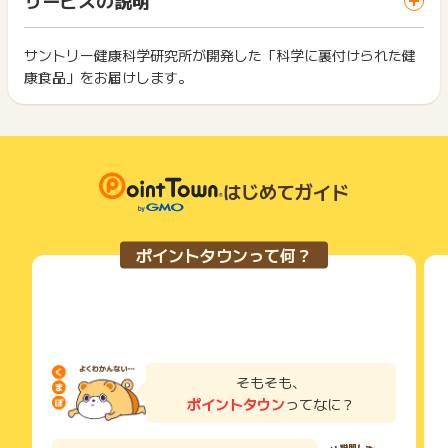
ス・お買い物利用時で、デバイス・ブラウザが異なる場合はポ
は切り捨てとなります。
イント獲得ができません。
ポイント獲得が1ポイント未満のものは切り捨てとなり、ポイ
※定期購入の定義は「当該商品の初めての定期購入」であり、す
ント履歴には記載されません。
サントリー健康科学研究所が開発した「科学に裏付けられた健
2回以上同じお買い物・サービスをご利用される場合は、毎回
でにサントリーウエルネスの既存購入者でも、該当商品の定期
原則として広告主側のポイント等を利用して支払われた金額分
康食品」をお届けします。
ポイントタウンに戻り、「 ショッピングでポイントGET 」ボ
購入が初ならば定期購入として獲得対象です。
につきましては、ポイントタウンのポイント獲得の対象には含
もっと見る
タンを押してからご利用ください。
まれません。
例：
広告主が運営しているサービスの都合もしくは会員様の都合で
下記の事項に該当する場合、広告主側で対象外とみなし、「獲
過去ロコモアを通常購入したことがある方が、ロコモアを定
商品の交換や一部でもキャンセルされた場合、ポイントが無効
得無効」となる可能性があります。
期で購入 →定期購入として獲得対象
になる可能性もございます。
・同一端末や同一世帯で、繰り返し利用不可のサービス・お買
過去ロコモアを通常購入したことがある方が、DHAを定期で
各サービス・お買い物の獲得ポイントや獲得条件、キャンペー
はじめてガイド
い物を複数回ご利用された場合
購入 →定期購入として獲得対象
ン期間が予告なしに変更される場合がございますが、ご利用さ
・他のポイントサイトや比較サイト、検索サイトなどを経由し
過去ロコモアを定期購入して現在解約済の方が、ロコモアを
れた時点の条件が適用されます。
て一度でも同サービス・お買い物を利用されたことがある場合
定期で購入 →定期購入として獲得対象外
条件を達成しているかどうかは各広告主ではなく、代理店が行
ご利用前には、Cookieの削除をおこなっていただくことを推奨
ポイントタウンって何？
っているため、広告主はポイントに関する詳細を把握しており
します。
ません。
そのため、ポイントタウンのポイントに関するお問い合わせを
サービス・お買い物利用時にお電話など2つ以上の申し込み方
※ポイントに関するお問い合わせは、
ポイントタウンのサポート
広告主様に直接行わないようお願いいたします。
法がある場合、必ずサイト上のWEBフォームからお申し込みく
までお問い合わせください。ポイントについて、広告主に直接
掲載中のプログラムの掲載終了日はあくまで予定となってお
ださい。
お問い合わせをした場合、ポイント獲得対象外となる場合がご
り、急遽終了となる場合がございます。
各サービス・お買い物に掲載されている獲得条件を必ずよくお
ざいます。
広告に遷移しない場合は掲載が終了となっておりポイントが獲
読みください。
そもそも、
得できませんので、ご注意くださいませ。
ポイントタウン
ってなに？
お申し込みやお買い物後、利用したサイトから送られる購入完
了などのメールは、ポイント獲得するまで必ず保管してくださ