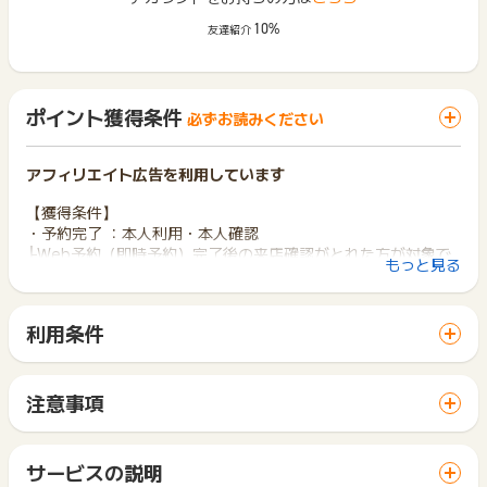
10%
友達紹介
ポイント獲得条件
必ずお読みください
アフィリエイト広告を利用しています
【獲得条件】
・予約完了 ：本人利用・本人確認
├Web予約（即時予約）完了後の来店確認がとれた方が対象で
もっと見る
す
├該当店舗は即時予約ができ、かつ「ヒトサラPOINTが貯ま
る」のアイコンがある店舗のみ成果対象です
利用条件
├ディナー予約（16:00～5:59開始のご予約）のみが成果対象
「 申込をしてポイントGET 」ボタンから広告主サイトを訪問
です
し、ご利用ください。
└Web予約（即時予約）の来店件数に応じて所定の成果報酬額
サイトに移動してからお申し込みやお買い物が完了するまでの
をお支払いいたします
注意事項
間に、同じブラウザ（※）で他のサイトに移動した場合はポイン
※会員登録の有無は問いません
ポイントの獲得の対象となるのは、税抜き・送料抜き価格とな
ト獲得ができません。
※予約時点では成果になりませんのでご留意下さい
ります。
「 申込をしてポイントGET 」ボタンを押した時とサービス・
一部のサービスにつきましては、1商品につき10円単位の金額
サービスの説明
お買い物利用時で、デバイス・ブラウザが異なる場合はポイン
【獲得対象外条件】
は切り捨てとなります。