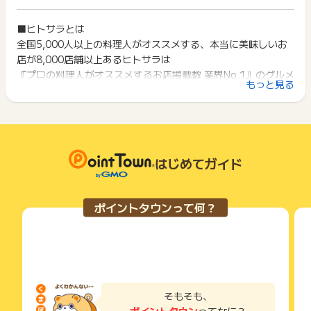
ト獲得ができません。
重複、不備、虚偽、いたずら・キャンセル
ポイント獲得が1ポイント未満のものは切り捨てとなり、ポイ
来店に至っていない予約、
ント履歴には記載されません。
■ヒトサラとは
2回以上同じお買い物・サービスをご利用される場合は、毎回
いたずら、キャンセルほか、対象店舗への来店確認ができなか
原則として広告主側のポイント等を利用して支払われた金額分
全国5,000人以上の料理人がオススメする、本当に美味しいお
ポイントタウンに戻り、「 申込をしてポイントGET 」ボタン
った場合
につきましては、ポイントタウンのポイント獲得の対象には含
を押してからご利用ください。
店が8,000店舗以上あるヒトサラは
電話予約、ランチ予約（6:00～15:59開始のご予約）、
まれません。
『プロの料理人がオススメするお店掲載数 業界No.1』のグルメ
ヒトサラアプリ経由の予約完了
広告主が運営しているサービスの都合もしくは会員様の都合で
下記の事項に該当する場合、広告主側で対象外とみなし、「獲
もっと見る
メディアです。
商品の交換や一部でもキャンセルされた場合、ポイントが無効
得無効」となる可能性があります。
※ポイントに関するお問い合わせは、
ポイントタウンのサポート
になる可能性もございます。
https://hitosara.com/info/about.html
・同一端末や同一世帯で、繰り返し利用不可のサービス・お買
までお問い合わせください。ポイントについて、広告主に直接
各サービス・お買い物の獲得ポイントや獲得条件、キャンペー
い物を複数回ご利用された場合
お問い合わせをした場合、ポイント獲得対象外となる場合がご
ン期間が予告なしに変更される場合がございますが、ご利用さ
・他のポイントサイトや比較サイト、検索サイトなどを経由し
ざいます。
れた時点の条件が適用されます。
て一度でも同サービス・お買い物を利用されたことがある場合
条件を達成しているかどうかは各広告主ではなく、代理店が行
はじめてガイド
ご利用前には、Cookieの削除をおこなっていただくことを推奨
っているため、広告主はポイントに関する詳細を把握しており
します。
ません。
そのため、ポイントタウンのポイントに関するお問い合わせを
サービス・お買い物利用時にお電話など2つ以上の申し込み方
ポイントタウンって何？
広告主様に直接行わないようお願いいたします。
法がある場合、必ずサイト上のWEBフォームからお申し込みく
掲載中のプログラムの掲載終了日はあくまで予定となってお
ださい。
り、急遽終了となる場合がございます。
各サービス・お買い物に掲載されている獲得条件を必ずよくお
広告に遷移しない場合は掲載が終了となっておりポイントが獲
読みください。
得できませんので、ご注意くださいませ。
お申し込みやお買い物後、利用したサイトから送られる購入完
了などのメールは、ポイント獲得するまで必ず保管してくださ
そもそも、
い。
ポイントタウン
ってなに？