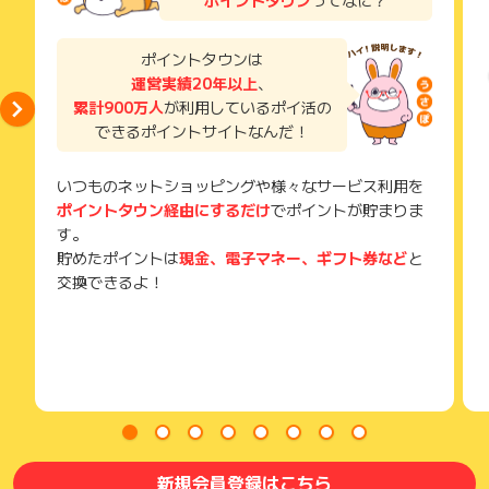
獲得待ち・獲得失敗の状態でお問い合わせされる際に、該当の
メールを送っていただく場合がございます。
そのため、紛失・破棄された場合は対応いたしかねますので、
ポイントタウンは
ご注意ください。
運営実績20年以上
、
累計900万人
が利用しているポイ活の
(※) SafariやChromeなどwebサイトを表示するアプリのこと
できるポイントサイトなんだ！
いつものネットショッピングや様々なサービス利用を
ポイントタウン経由にするだけ
でポイントが貯まりま
す。
貯めたポイントは
現金、電子マネー、ギフト券など
と
交換できるよ！
新規会員登録はこちら