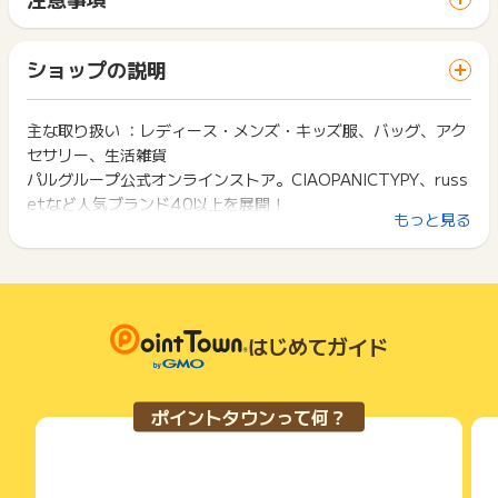
※ポイントに関するお問い合わせは、
ポイントタウンのサポート
間に、同じブラウザ（※）で他のサイトに移動した場合はポイン
ポイントの獲得の対象となるのは、税抜き・送料抜き価格とな
までお問い合わせください。ポイントについて、広告主に直接
ト獲得ができません。
ります。
お問い合わせをした場合、ポイント獲得対象外となる場合がご
「 ショッピングでポイントGET 」ボタンを押した時とサービ
一部のサービスにつきましては、1商品につき10円単位の金額
ショップの説明
ざいます。
ス・お買い物利用時で、デバイス・ブラウザが異なる場合はポ
は切り捨てとなります。
イント獲得ができません。
ポイント獲得が1ポイント未満のものは切り捨てとなり、ポイ
ント履歴には記載されません。
主な取り扱い ：レディース・メンズ・キッズ服、バッグ、アク
2回以上同じお買い物・サービスをご利用される場合は、毎回
原則として広告主側のポイント等を利用して支払われた金額分
セサリー、生活雑貨
ポイントタウンに戻り、「 ショッピングでポイントGET 」ボ
につきましては、ポイントタウンのポイント獲得の対象には含
タンを押してからご利用ください。
パルグループ公式オンラインストア。CIAOPANICTYPY、russ
まれません。
etなど人気ブランド40以上を展開！
広告主が運営しているサービスの都合もしくは会員様の都合で
下記の事項に該当する場合、広告主側で対象外とみなし、「獲
もっと見る
WEB限定、先行予約など豊富なコンテンツをご用意！
商品の交換や一部でもキャンセルされた場合、ポイントが無効
得無効」となる可能性があります。
になる可能性もございます。
・同一端末や同一世帯で、繰り返し利用不可のサービス・お買
各サービス・お買い物の獲得ポイントや獲得条件、キャンペー
こちらからご購入でポイントがおトクにたまる
い物を複数回ご利用された場合
ン期間が予告なしに変更される場合がございますが、ご利用さ
・他のポイントサイトや比較サイト、検索サイトなどを経由し
PAL CLOSET ONLINE STOREにアクセス
れた時点の条件が適用されます。
て一度でも同サービス・お買い物を利用されたことがある場合
条件を達成しているかどうかは各広告主ではなく、代理店が行
はじめてガイド
ご利用前には、Cookieの削除をおこなっていただくことを推奨
っているため、広告主はポイントに関する詳細を把握しており
します。
ません。
そのため、ポイントタウンのポイントに関するお問い合わせを
サービス・お買い物利用時にお電話など2つ以上の申し込み方
ポイントタウンって何？
広告主様に直接行わないようお願いいたします。
法がある場合、必ずサイト上のWEBフォームからお申し込みく
掲載中のプログラムの掲載終了日はあくまで予定となってお
ださい。
り、急遽終了となる場合がございます。
各サービス・お買い物に掲載されている獲得条件を必ずよくお
広告に遷移しない場合は掲載が終了となっておりポイントが獲
読みください。