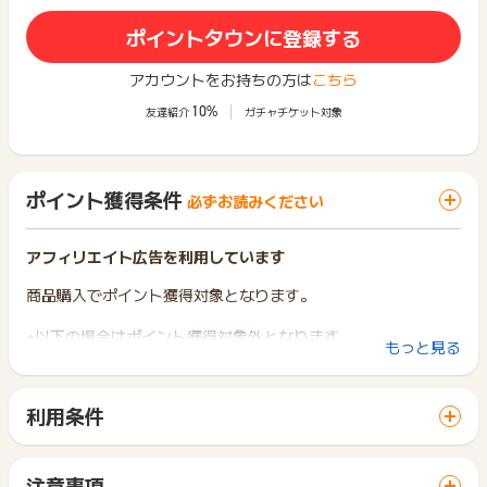
ポイントタウンに登録する
アカウントをお持ちの方は
こちら
10%
友達紹介
ガチャチケット対象
ポイント獲得条件
必ずお読みください
アフィリエイト広告を利用しています
商品購入でポイント獲得対象となります。
※以下の場合はポイント獲得対象外となります。
もっと見る
・虚偽、いたずら、重複、登録不備、注文キャンセル
・PAL CLOSET ONLINE STORE以外のサイトでのご購入
・PAL CLOSET ONLINE STOREのポイント、およびクーポン
利用条件
ご利用分
「 ショッピングでポイントGET 」ボタンから広告主サイトを
・ギフト、ラッピングは対象外
訪問し、ご利用ください。
・「PAL CLOSET 」のアプリ経由は対象外
サイトに移動してからお申し込みやお買い物が完了するまでの
注意事項