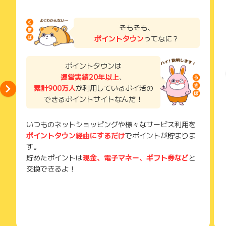
得できませんので、ご注意くださいませ。
お申し込みやお買い物後、利用したサイトから送られる購入完
※キャンセル・不備・いたずら・商品受取拒否及び不着、返品の
了などのメールは、ポイント獲得するまで必ず保管してくださ
そもそも、
場合はポイント獲得対象外です。
い。
ポイントタウン
ってなに？
獲得待ち・獲得失敗の状態でお問い合わせされる際に、該当の
メールを送っていただく場合がございます。
そのため、紛失・破棄された場合は対応いたしかねますので、
ポイントタウンは
ご注意ください。
運営実績20年以上
、
累計900万人
が利用しているポイ活の
(※) SafariやChromeなどwebサイトを表示するアプリのこと
できるポイントサイトなんだ！
いつものネットショッピングや様々なサービス利用を
ポイントタウン経由にするだけ
でポイントが貯まりま
す。
貯めたポイントは
現金、電子マネー、ギフト券など
と
交換できるよ！