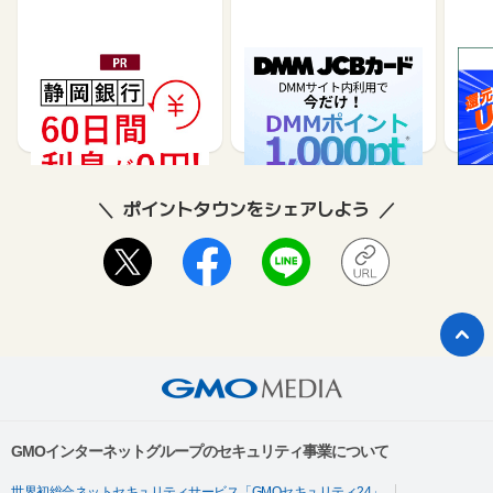
静岡銀行カードローンSE
DMM JCBカード（発
※合
LECA（セレカ）
券）
※【S
シブ
35,000
5,500
26,250
3,000
8
ポイントタウンをシェアしよう
GMOインターネットグループのセキュリティ事業について
世界初総合ネットセキュリティサービス「GMOセキュリティ24」