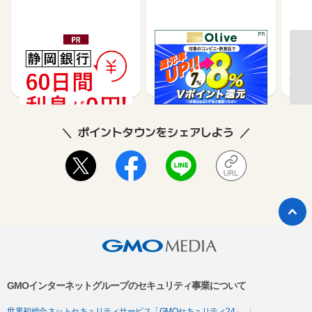
静岡銀行カードローンSE
※合計最大68,400円相当
【過
LECA（セレカ）
※【SMBC】Oliveフレキ
ＦＪ
シブルペイ ゴールド
35,000
14,000
26,250
8,500
8
ポイントタウンをシェアしよう
GMOインターネットグループのセキュリティ事業について
世界初総合ネットセキュリティサービス「GMOセキュリティ24」