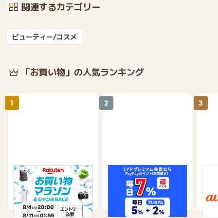
関連するカテゴリー
ビューティー/コスメ
「お買い物」の人気ランキング
1
2
3
楽天市場
Yahoo!ショッピング
au 
（旧：
1%
1%