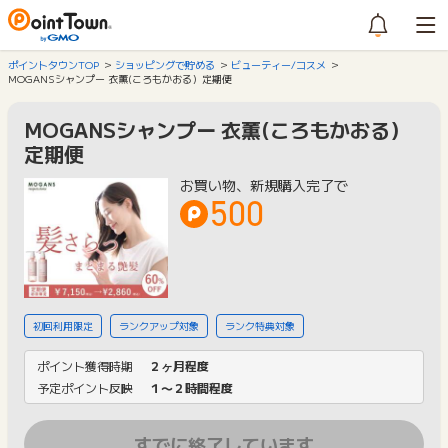
ポイントタウンTOP
ショッピングで貯める
ビューティー/コスメ
MOGANSシャンプー 衣薫(ころもかおる）定期便
MOGANSシャンプー 衣薫(ころもかおる）
定期便
お買い物、新規購入完了で
500
初回利用限定
ランクアップ対象
ランク特典対象
ポイント獲得時期
２ヶ月程度
予定ポイント反映
１〜２時間程度
すでに終了しています