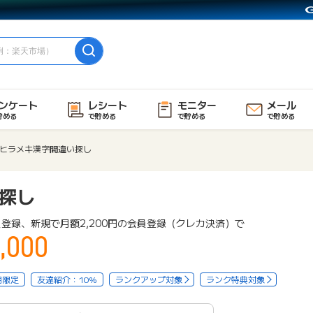
ンケート
レシート
モニター
メール
貯める
で貯める
で貯める
で貯める
ヒラメキ漢字間違い探し
探し
登録、新規で月額2,200円の会員登録（クレカ決済）で
,000
用限定
友達紹介：10%
ランクアップ対象
ランク特典対象