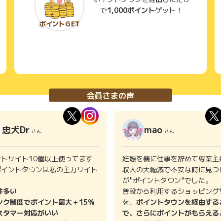
で
1,000ポイント
ゲット！
会員さまの声
忠犬Dr
mao
さん
さん
ントサイト10個以上使ってます
妊娠を機に仕事を辞めて専業主
ポイントタウンは私の主力サイト
収入の大幅減で不安な時に見つ
。
が"ポイントタウン"でした。
件多い
普段から利用するショッピング
ンク制度でポイント最大＋15%
を、
ポイントタウンを経由する
スタマー対応がいい
で、さらにポイントがもらえる