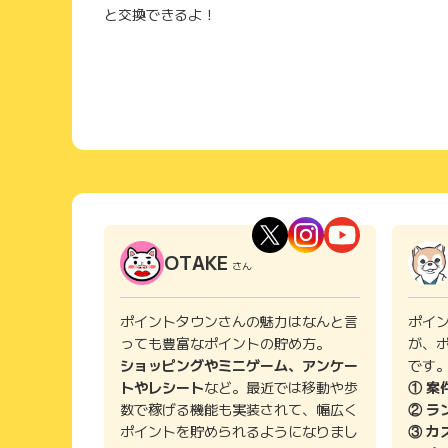
と交換できるよ！
OTAKE
さん
ポイントタウンさんの魅力はなんと言
ポイ
っても豊富なポイントの貯め方。
が、
ショッピングやミニゲーム、アンケー
です
トやレシート
など。最近では移動や歩
① 案
数で稼げる機能も実装されて、幅広く
② ラ
ポイントを貯められるようになりまし
③ カ