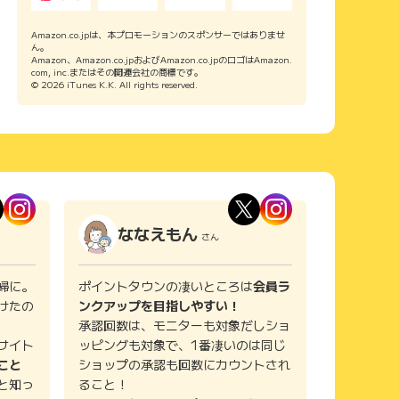
Amazon.co.jpは、本プロモーションのスポンサーではありませ
ん。
Amazon、Amazon.co.jpおよびAmazon.co.jpのロゴはAmazon.
com, inc.またはその関連会社の商標です。
© 2026 iTunes K.K. All rights reserved.
ななえもん
さん
婦に。
ポイントタウンの凄いところは
会員ラ
けたの
ンクアップを目指しやすい！
承認回数は、モニターも対象だしショ
サイト
ッピングも対象で、1番凄いのは同じ
こと
ショップの承認も回数にカウントされ
と知っ
ること！