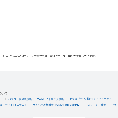
報
Point TownはGMOメディア株式会社（東証グロース上場）が運営しています。
ついて
セキュリティ相談AIチャットボット
4」
パスワード漏洩診断
Webサイトリスク診断
セキ
ュリティ byイエラエ）
サイバー攻撃対策（GMO Flatt Security）
なりすまし対策