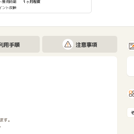
ト獲得時期
１ヶ月程度
イント反映
利用手順
注意事項
ます。
。