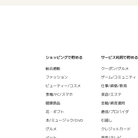
ショッピングで貯める
サービス利用で貯める
総合通販
クーポン/グルメ
ファッション
ゲーム/コミュニティ
ビューティー/コスメ
仕事/資格/教育
家電/PC/スマホ
美容/エステ
健康食品
金融/資産運用
花・ギフト
通信/プロバイダ
本/ミュージック/DVD
引越し
グルメ
クレジットカード
ペット
音楽/テレビ