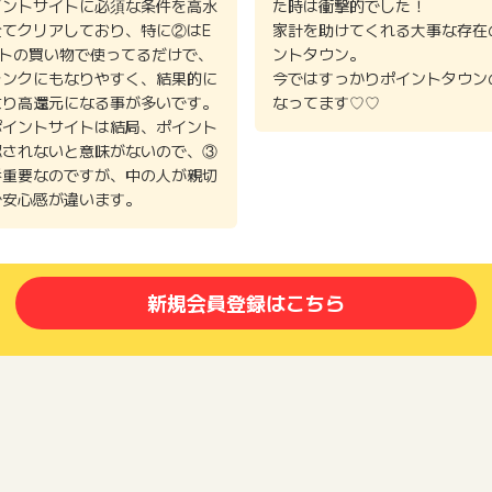
イントサイトに必須な条件を高水
た時は衝撃的でした！
全てクリアしており、特に②はE
家計を助けてくれる大事な存在
イトの買い物で使ってるだけで、
ントタウン。
ランクにもなりやすく、結果的に
今ではすっかりポイントタウン
より高還元になる事が多いです。
なってます♡♡
ポイントサイトは結局、ポイント
認されないと意味がないので、③
番重要なのですが、中の人が親切
で安心感が違います。
新規会員登録はこちら