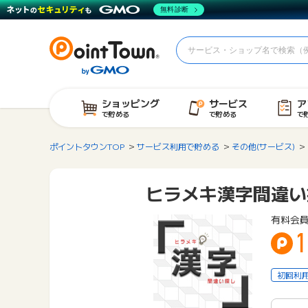
無料診断
ショッピング
サービス
ア
で貯める
で貯める
で
ポイントタウンTOP
サービス利用で貯める
その他(サービス)
ヒラメキ漢字間違い
有料会員
1
初回利