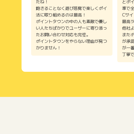
たね！
とポ
飽きることなく遊び感覚で楽しくポイ
準で
活に取り組めるのは最高！
Cサ
ポイントタウンの中の人も素敵で優し
最高
い人たちばかりでユーザーに寄り添っ
他社
たお問い合わせ対応も完璧。
また
ポイントタウンをやらない理由が見つ
が承
かりません！
が一
丁寧