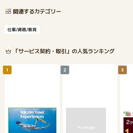
関連するカテゴリー
仕事/資格/教育
「サービス契約・取引」の人気ランキング
1
2
3
楽天トラベル観光体験
高速バスドットコム
いつ
2.5%
1.3%