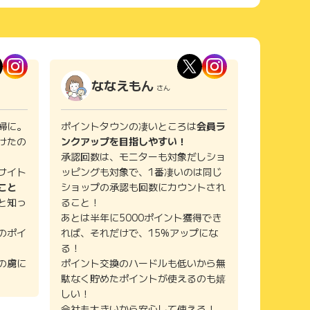
ななえもん
さん
婦に。
ポイントタウンの凄いところは
会員ラ
けたの
ンクアップを目指しやすい！
承認回数は、モニターも対象だしショ
サイト
ッピングも対象で、1番凄いのは同じ
こと
ショップの承認も回数にカウントされ
と知っ
ること！
あとは半年に5000ポイント獲得でき
のポイ
れば、それだけで、15%アップにな
る！
の虜に
ポイント交換のハードルも低いから無
駄なく貯めたポイントが使えるのも嬉
しい！
会社も大きいから安心して使える！