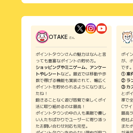
OTAKE
さん
ポイントタウンさんの魅力はなんと言
ポイ
っても豊富なポイントの貯め方。
が、
ショッピングやミニゲーム、アンケー
です
トやレシート
など。最近では移動や歩
① 案
数で稼げる機能も実装されて、幅広く
② ラ
ポイントを貯められるようになりまし
③ カ
たね！
とポ
飽きることなく遊び感覚で楽しくポイ
準で
活に取り組めるのは最高！
Cサ
ポイントタウンの中の人も素敵で優し
最高
い人たちばかりでユーザーに寄り添っ
他社
たお問い合わせ対応も完璧。
また
ポイントタウンをやらない理由が見つ
が承