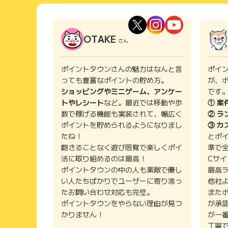
OTAKE
さん
ポイントタウンさんの魅力はなんと言
ポイ
っても豊富なポイントの貯め方。
が、
ショッピングやミニゲーム、アンケー
です
トやレシート
など。最近では移動や歩
① 案
数で稼げる機能も実装されて、幅広く
② ラ
ポイントを貯められるようになりまし
③ カ
たね！
とポ
飽きることなく遊び感覚で楽しくポイ
準で
活に取り組めるのは最高！
Cサ
ポイントタウンの中の人も素敵で優し
最高
い人たちばかりでユーザーに寄り添っ
他社
たお問い合わせ対応も完璧。
また
ポイントタウンをやらない理由が見つ
が承
かりません！
が一
丁寧