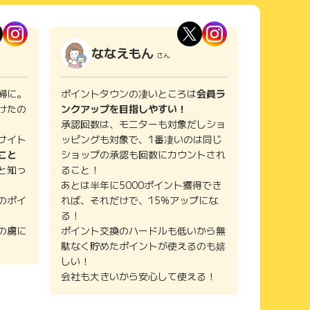
ななえもん
さん
婦に。
ポイントタウンの凄いところは
会員ラ
けたの
ンクアップを目指しやすい！
承認回数は、モニターも対象だしショ
サイト
ッピングも対象で、1番凄いのは同じ
こと
ショップの承認も回数にカウントされ
と知っ
ること！
あとは半年に5000ポイント獲得でき
のポイ
れば、それだけで、15%アップにな
る！
の虜に
ポイント交換のハードルも低いから無
駄なく貯めたポイントが使えるのも嬉
しい！
会社も大きいから安心して使える！