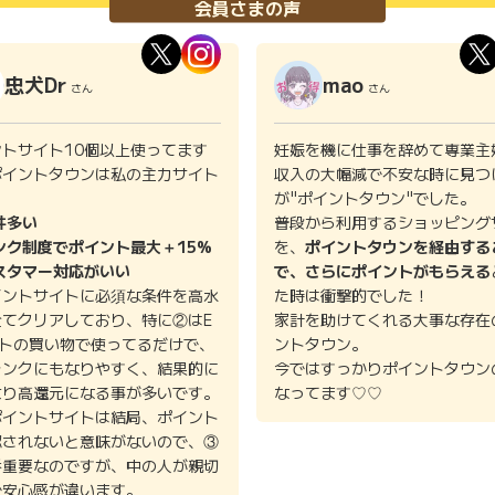
会員さまの声
忠犬Dr
mao
さん
さん
ントサイト10個以上使ってます
妊娠を機に仕事を辞めて専業主
ポイントタウンは私の主力サイト
収入の大幅減で不安な時に見つ
。
が"ポイントタウン"でした。
件多い
普段から利用するショッピング
ンク制度でポイント最大＋15%
を、
ポイントタウンを経由する
スタマー対応がいい
で、さらにポイントがもらえる
イントサイトに必須な条件を高水
た時は衝撃的でした！
全てクリアしており、特に②はE
家計を助けてくれる大事な存在
イトの買い物で使ってるだけで、
ントタウン。
ランクにもなりやすく、結果的に
今ではすっかりポイントタウン
より高還元になる事が多いです。
なってます♡♡
ポイントサイトは結局、ポイント
認されないと意味がないので、③
番重要なのですが、中の人が親切
で安心感が違います。