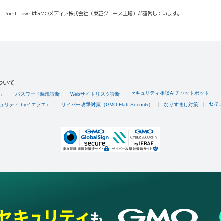
報
Point TownはGMOメディア株式会社（東証グロース上場）が運営しています。
ついて
セキュリティ相談AIチャットボット
4」
パスワード漏洩診断
Webサイトリスク診断
セキ
ュリティ byイエラエ）
サイバー攻撃対策（GMO Flatt Security）
なりすまし対策