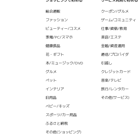
総合通販
クーポン/グルメ
ファッション
ゲーム/コミュニティ
ビューティー/コスメ
仕事/資格/教育
家電/PC/スマホ
美容/エステ
健康食品
金融/資産運用
花・ギフト
通信/プロバイダ
本/ミュージック/DVD
引越し
グルメ
クレジットカード
ペット
音楽/テレビ
インテリア
旅行/レンタカー
日用品
その他(サービス)
ベビー/キッズ
スポーツ/カー用品
ふるさと納税
その他(ショッピング)