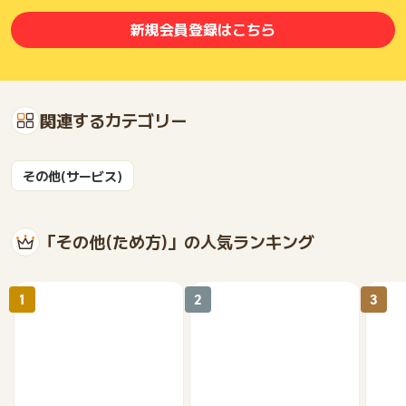
※事前連絡なく、当日面談をキャンセル（無断キャンセルを含
む）をされた場合
新規会員登録はこちら
※申込情報が申込者本人の情報ではない場合
※競合サービス関係者と思われる方
※スケジュール上、担当メンターがアサインできず、その後の日
程調整もできない場合
※過去に面談された方の家族の方からの申込
関連するカテゴリー
※株式会社ａｔｒｙのサービス（面談やセミナー）を過去利用し
たことがある方
※疾病により医師の診断がある方
その他(サービス)
【注意事項】
※電話でのアポイント調整時に、ヒアリングをお断りする可能性
もございます。
「その他(ため方)」の人気ランキング
否認調査のお問い合わせについて、成果判定日から30日以内に
お問い合わせください。
1
2
3
※上記期限を過ぎた場合、調査対象外となりますのでご了承くだ
さい。
※ポイントに関するお問い合わせは、
ポイントタウンのサポート
までお問い合わせください。ポイントについて、広告主に直接
お問い合わせをした場合、ポイント獲得対象外となる場合がご