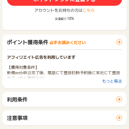
アカウントをお持ちの方は
こちら
10%
友達紹介
ポイント獲得条件
必ずお読みください
アフィリエイト広告を利用しています
【獲得対象条件】
新規web申込完了後、電話にて面談日時予約後に来社にて面談
完了（本人確認必須）
もっと見る
※株式会社ａｔｒｙのサービス（面談やセミナー）を過去利用し
たことがない方
※26歳以上～44歳以下
利用条件
※関東圏内（東京都、神奈川県、埼玉県、千葉県、茨城県、栃木
「 サイトへ行ってポイントGET 」ボタンから広告主サイトを
県、群馬県）にお住まいの方、または株式会社ａｔｒｙまで来
訪問し、ご利用ください。
社可能な方
サイトに移動してからお申し込みやお買い物が完了するまでの
※昨年の個人年収が500万円以上の方
注意事項
間に、同じブラウザ（※）で他のサイトに移動した場合はポイン
※弊社に昨年の本業の収入証明（源泉徴収票等）をご提出いただ
ポイントの獲得の対象となるのは、税抜き・送料抜き価格とな
ト獲得ができません。
けた方
ります。