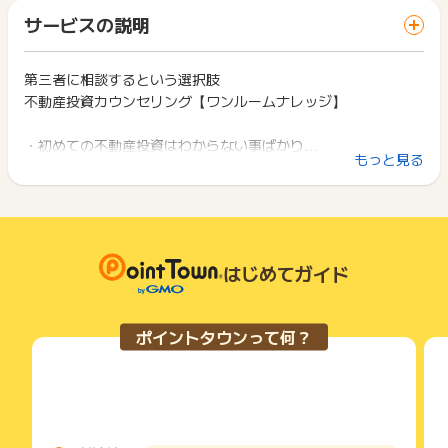
「 サイトへ行ってポイントGET 」ボタンを押した時とサービ
※勤続3年以上経過している方（転職された方は1年以上経過し
一部のサービスにつきましては、1商品につき10円単位の金額
サービスの説明
ス・お買い物利用時で、デバイス・ブラウザが異なる場合はポ
ている方）
は切り捨てとなります。
イント獲得ができません。
※日本に永住権をお持ちの方
ポイント獲得が1ポイント未満のものは切り捨てとなり、ポイ
※無担保ローン等の借り入れのない方、若しくは年収に対しての
ント履歴には記載されません。
第三者に相談するという選択肢
2回以上同じお買い物・サービスをご利用される場合は、毎回
借入金額が少ない方(金融機関からの融資が受けられる方のみ対
原則として広告主側のポイント等を利用して支払われた金額分
不動産投資カウンセリング【ワンルームナレッジ】
ポイントタウンに戻り、「 サイトへ行ってポイントGET 」ボ
象)
につきましては、ポイントタウンのポイント獲得の対象には含
タンを押してからご利用ください。
※WEB申込後1週間以内に日程調整、30日以内に面談ができた
まれません。
・初めての不動産投資はわからない事ばかり…
方
広告主が運営しているサービスの都合もしくは会員様の都合で
下記の事項に該当する場合、広告主側で対象外とみなし、「獲
もっと見る
※面談で90分以上行えた方
・何が良いのか、何が正しいのか、わからない…
商品の交換や一部でもキャンセルされた場合、ポイントが無効
得無効」となる可能性があります。
※面談の日時調整のお電話及び面談時に、質問事項やカウンセリ
になる可能性もございます。
・第三者の公平な意見を聞きたい…
・同一端末や同一世帯で、繰り返し利用不可のサービス・お買
ングシートの各項目全てに明確な回答を行えた方
各サービス・お買い物の獲得ポイントや獲得条件、キャンペー
い物を複数回ご利用された場合
※面談時に勤務先の名刺をご提出いただけた方（名刺がない場合
ン期間が予告なしに変更される場合がございますが、ご利用さ
・他のポイントサイトや比較サイト、検索サイトなどを経由し
こんなお悩み、ありませんか？
は、健康保険証のコピーをご提出ください）
れた時点の条件が適用されます。
て一度でも同サービス・お買い物を利用されたことがある場合
ワンルームナレッジの客観的なカウンセリングをぜひ受けてみ
※上場企業、それに準じる企業（＝資本金1億円以上）、または
条件を達成しているかどうかは各広告主ではなく、代理店が行
はじめてガイド
ご利用前には、Cookieの削除をおこなっていただくことを推奨
ませんか？
そのグループ会社にお勤めの方、
っているため、広告主はポイントに関する詳細を把握しており
します。
もしくは公務員、団体職員、医師、弁護士、公認会計士、税理
ません。
士、看護師、薬剤師として現在お勤めの方、
あなたの不動産投資に対する相談を聞くのは、
そのため、ポイントタウンのポイントに関するお問い合わせを
サービス・お買い物利用時にお電話など2つ以上の申し込み方
ポイントタウンって何？
もしくは確定申告の課税所得が1000万円以上（過去3期分）の
広告主様に直接行わないようお願いいたします。
述べ3,000人以上のお客様のカウンセリングを行ってきた不動
法がある場合、必ずサイト上のWEBフォームからお申し込みく
個人事業主、経営者の方
掲載中のプログラムの掲載終了日はあくまで予定となってお
ださい。
産投資の専門家集団です。
り、急遽終了となる場合がございます。
各サービス・お買い物に掲載されている獲得条件を必ずよくお
【獲得対象外条件】
広告に遷移しない場合は掲載が終了となっておりポイントが獲
読みください。
まずは、あなたが今どのようなことに不安を抱えているのか、
下記条件に1つでも該当する方は対象外となります。
得できませんので、ご注意くださいませ。
徹底的にヒアリングします。
※面談完了後に、1週間以上連絡がとれない方
お申し込みやお買い物後、利用したサイトから送られる購入完