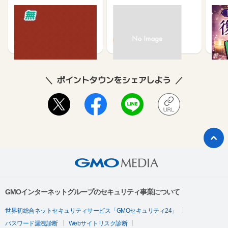
ざいます。
【無料・60秒で終わる】
モニポ LINE会員登録
復縁
資産形成に関するアンケ
ケー
ート
540
64
ポイントタウンをシェアしよう
GMOインターネットグループのセキュリティ事業について
世界初総合ネットセキュリティサービス「GMOセキュリティ24」
パスワード漏洩診断
Webサイトリスク診断