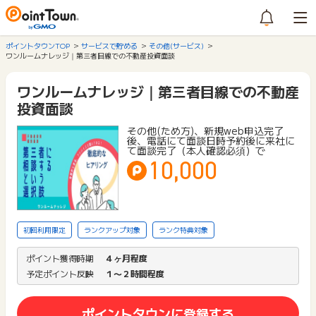
ポイントタウンTOP
サービスで貯める
その他(サービス)
ワンルームナレッジ｜第三者目線での不動産投資面談
ワンルームナレッジ｜第三者目線での不動産
投資面談
その他(ため方)、新規web申込完了
後、電話にて面談日時予約後に来社に
て面談完了（本人確認必須）で
10,000
初回利用限定
ランクアップ対象
ランク特典対象
ポイント獲得時期
４ヶ月程度
予定ポイント反映
１〜２時間程度
ポイントタウンに登録する