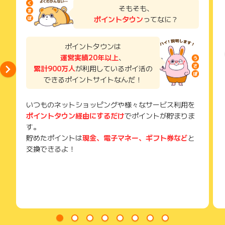
※事前のお電話ヒアリング段階で当社サービスをご提供できない
ご利用から半年以上経過している場合、ポイントに関する調査
不動産投資のリスク、1棟や区分、新築や中古双方のメリッ
了などのメールは、ポイント獲得するまで必ず保管してくださ
そもそも、
と担当が判断した場合、面談をお断りする場合がございます
を承ることができません。
い。
ト・デメリットを交えた物件の選び方、
ポイントタウン
ってなに？
※事前ヒアリング、面談内容又はコミュニケーションをとってい
あらかじめご了承ください。
獲得待ち・獲得失敗の状態でお問い合わせされる際に、該当の
不動産会社選びから、購入後の出口戦略までを第三者目線でお
く上で虚無と思われる発言と判断した場合
メールを送っていただく場合がございます。
伝えします。
※不備・不正・虚偽・重複・いたずら・キャンセル
そのため、紛失・破棄された場合は対応いたしかねますので、
ポイントタウンは
※その他お申込内容に不備がある場合
ご注意ください。
運営実績20年以上
、
※獲得条件を1つでも満たしていない方
※不備・不正・虚偽・重複・いたずら・キャンセル・架空・入力
累計900万人
が利用しているポイ活の
(※) SafariやChromeなどwebサイトを表示するアプリのこと
間違い・同一IPからの登録など、正常な申込みでないと判断さ
できるポイントサイトなんだ！
れた方
※電話、メール、FAX、各種SNS、お問合せフォームなど、本キ
いつものネットショッピングや様々なサービス利用を
ャンペーンページ以外からの申込の場合
ポイントタウン経由にするだけ
でポイントが貯まりま
※ご本人様確認ができない方（名刺交換、健康保険証などお勤め
先が確認できるものがご提示いただけない方）
す。
※不動産投資に興味がないなど明らかにポイント目当てと判断さ
貯めたポイントは
現金、電子マネー、ギフト券など
と
れる場合
交換できるよ！
※面談相手であるメンターへの面談態度が著しく悪い方
※面談の日時調整のお電話及び面談時に質問事項にすべてお答え
いただけなかった方
※メンターに対してポイント付与に関する質問をした、または事
務局に問い合わせた方
※十分な面談時間がとれないなど、面談内容が不十分と判断され
た場合、又は面談が複数回に及ぶ場合になんらかの理由で面談
がすべて実行されない場合