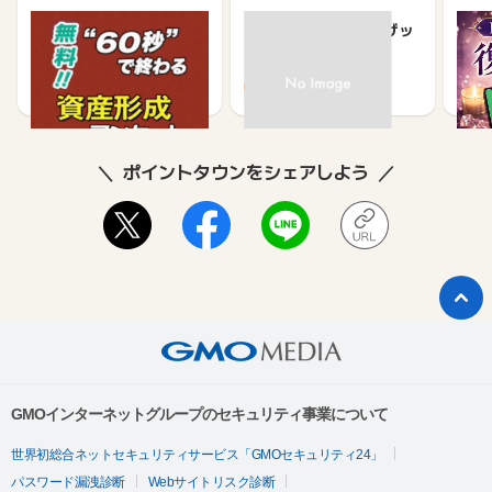
ざいます。
【無料・60秒で終わる】
chocoZAP（チョコザッ
復縁
資産形成に関するアンケ
プ）無料体験完了
ケー
ート
1,200
550
675
ポイントタウンをシェアしよう
GMOインターネットグループのセキュリティ事業について
世界初総合ネットセキュリティサービス「GMOセキュリティ24」
パスワード漏洩診断
Webサイトリスク診断