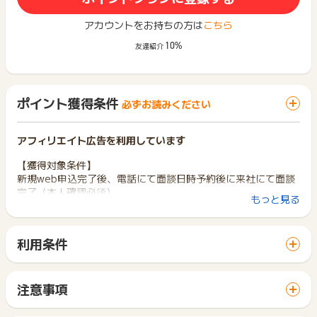
アカウントをお持ちの方は
こちら
10%
友達紹介
ポイント獲得条件
必ずお読みください
アフィリエイト広告を利用しています
【獲得対象条件】
新規web申込完了後、電話にて面談日時予約後に来社にて面談
完了（本人確認必須）
もっと見る
※株式会社ａｔｒｙのサービス（面談やセミナー）を過去利用し
たことがない方
※26歳以上～44歳以下
利用条件
※関東圏内（東京都、神奈川県、埼玉県、千葉県、茨城県、栃木
「 サイトへ行ってポイントGET 」ボタンから広告主サイトを
県、群馬県）にお住まいの方、または株式会社ａｔｒｙまで来
訪問し、ご利用ください。
社可能な方
サイトに移動してからお申し込みやお買い物が完了するまでの
※昨年の個人年収が500万円以上の方
注意事項
間に、同じブラウザ（※）で他のサイトに移動した場合はポイン
※弊社に昨年の本業の収入証明（源泉徴収票等）をご提出いただ
ポイントの獲得の対象となるのは、税抜き・送料抜き価格とな
ト獲得ができません。
けた方
ります。