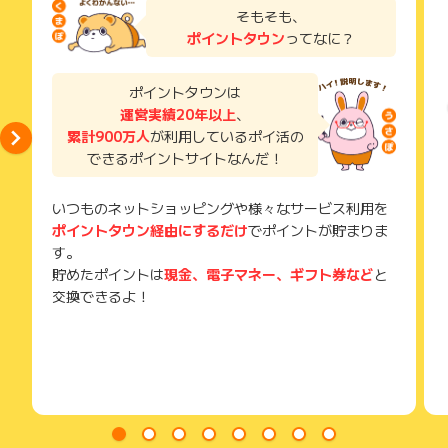
※事前のお電話ヒアリング段階で当社サービスをご提供できない
ご利用から半年以上経過している場合、ポイントに関する調査
不動産投資のリスク、1棟や区分、新築や中古双方のメリッ
了などのメールは、ポイント獲得するまで必ず保管してくださ
そもそも、
と担当が判断した場合、面談をお断りする場合がございます
を承ることができません。
い。
ト・デメリットを交えた物件の選び方、
ポイントタウン
ってなに？
※事前ヒアリング、面談内容又はコミュニケーションをとってい
あらかじめご了承ください。
獲得待ち・獲得失敗の状態でお問い合わせされる際に、該当の
不動産会社選びから、購入後の出口戦略までを第三者目線でお
く上で虚無と思われる発言と判断した場合
メールを送っていただく場合がございます。
伝えします。
※不備・不正・虚偽・重複・いたずら・キャンセル
そのため、紛失・破棄された場合は対応いたしかねますので、
ポイントタウンは
※その他お申込内容に不備がある場合
ご注意ください。
運営実績20年以上
、
※獲得条件を1つでも満たしていない方
※不備・不正・虚偽・重複・いたずら・キャンセル・架空・入力
累計900万人
が利用しているポイ活の
(※) SafariやChromeなどwebサイトを表示するアプリのこと
間違い・同一IPからの登録など、正常な申込みでないと判断さ
できるポイントサイトなんだ！
れた方
※電話、メール、FAX、各種SNS、お問合せフォームなど、本キ
いつものネットショッピングや様々なサービス利用を
ャンペーンページ以外からの申込の場合
ポイントタウン経由にするだけ
でポイントが貯まりま
※ご本人様確認ができない方（名刺交換、健康保険証などお勤め
先が確認できるものがご提示いただけない方）
す。
※不動産投資に興味がないなど明らかにポイント目当てと判断さ
貯めたポイントは
現金、電子マネー、ギフト券など
と
れる場合
交換できるよ！
※面談相手であるメンターへの面談態度が著しく悪い方
※面談の日時調整のお電話及び面談時に質問事項にすべてお答え
いただけなかった方
※メンターに対してポイント付与に関する質問をした、または事
務局に問い合わせた方
※十分な面談時間がとれないなど、面談内容が不十分と判断され
た場合、又は面談が複数回に及ぶ場合になんらかの理由で面談
がすべて実行されない場合