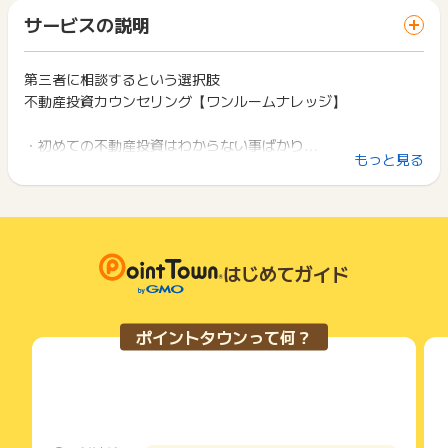
「 サイトへ行ってポイントGET 」ボタンを押した時とサービ
※勤続3年以上経過している方（転職された方は1年以上経過し
一部のサービスにつきましては、1商品につき10円単位の金額
サービスの説明
ス・お買い物利用時で、デバイス・ブラウザが異なる場合はポ
ている方）
は切り捨てとなります。
イント獲得ができません。
※日本に永住権をお持ちの方
ポイント獲得が1ポイント未満のものは切り捨てとなり、ポイ
※無担保ローン等の借り入れのない方、若しくは年収に対しての
ント履歴には記載されません。
第三者に相談するという選択肢
2回以上同じお買い物・サービスをご利用される場合は、毎回
借入金額が少ない方(金融機関からの融資が受けられる方のみ対
原則として広告主側のポイント等を利用して支払われた金額分
不動産投資カウンセリング【ワンルームナレッジ】
ポイントタウンに戻り、「 サイトへ行ってポイントGET 」ボ
象)
につきましては、ポイントタウンのポイント獲得の対象には含
タンを押してからご利用ください。
※WEB申込後1週間以内に日程調整、30日以内に面談ができた
まれません。
・初めての不動産投資はわからない事ばかり…
方
広告主が運営しているサービスの都合もしくは会員様の都合で
下記の事項に該当する場合、広告主側で対象外とみなし、「獲
もっと見る
※面談で90分以上行えた方
・何が良いのか、何が正しいのか、わからない…
商品の交換や一部でもキャンセルされた場合、ポイントが無効
得無効」となる可能性があります。
※面談の日時調整のお電話及び面談時に、質問事項やカウンセリ
になる可能性もございます。
・第三者の公平な意見を聞きたい…
・同一端末や同一世帯で、繰り返し利用不可のサービス・お買
ングシートの各項目全てに明確な回答を行えた方
各サービス・お買い物の獲得ポイントや獲得条件、キャンペー
い物を複数回ご利用された場合
※面談時に勤務先の名刺をご提出いただけた方（名刺がない場合
ン期間が予告なしに変更される場合がございますが、ご利用さ
・他のポイントサイトや比較サイト、検索サイトなどを経由し
こんなお悩み、ありませんか？
は、健康保険証のコピーをご提出ください）
れた時点の条件が適用されます。
て一度でも同サービス・お買い物を利用されたことがある場合
ワンルームナレッジの客観的なカウンセリングをぜひ受けてみ
※上場企業、それに準じる企業（＝資本金1億円以上）、または
条件を達成しているかどうかは各広告主ではなく、代理店が行
はじめてガイド
ご利用前には、Cookieの削除をおこなっていただくことを推奨
ませんか？
そのグループ会社にお勤めの方、
っているため、広告主はポイントに関する詳細を把握しており
します。
もしくは公務員、団体職員、医師、弁護士、公認会計士、税理
ません。
士、看護師、薬剤師として現在お勤めの方、
あなたの不動産投資に対する相談を聞くのは、
そのため、ポイントタウンのポイントに関するお問い合わせを
サービス・お買い物利用時にお電話など2つ以上の申し込み方
ポイントタウンって何？
もしくは確定申告の課税所得が1000万円以上（過去3期分）の
広告主様に直接行わないようお願いいたします。
述べ3,000人以上のお客様のカウンセリングを行ってきた不動
法がある場合、必ずサイト上のWEBフォームからお申し込みく
個人事業主、経営者の方
掲載中のプログラムの掲載終了日はあくまで予定となってお
ださい。
産投資の専門家集団です。
り、急遽終了となる場合がございます。
各サービス・お買い物に掲載されている獲得条件を必ずよくお
【獲得対象外条件】
広告に遷移しない場合は掲載が終了となっておりポイントが獲
読みください。
まずは、あなたが今どのようなことに不安を抱えているのか、
下記条件に1つでも該当する方は対象外となります。
得できませんので、ご注意くださいませ。
徹底的にヒアリングします。
※面談完了後に、1週間以上連絡がとれない方
お申し込みやお買い物後、利用したサイトから送られる購入完