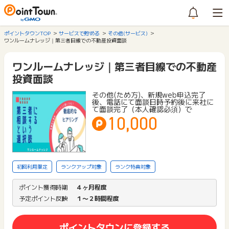
ポイントタウンTOP
サービスで貯める
その他(サービス)
ワンルームナレッジ｜第三者目線での不動産投資面談
ワンルームナレッジ｜第三者目線での不動産
投資面談
その他(ため方)、新規web申込完了
後、電話にて面談日時予約後に来社に
て面談完了（本人確認必須）で
10,000
初回利用限定
ランクアップ対象
ランク特典対象
ポイント獲得時期
４ヶ月程度
予定ポイント反映
１〜２時間程度
ポイントタウンに登録する