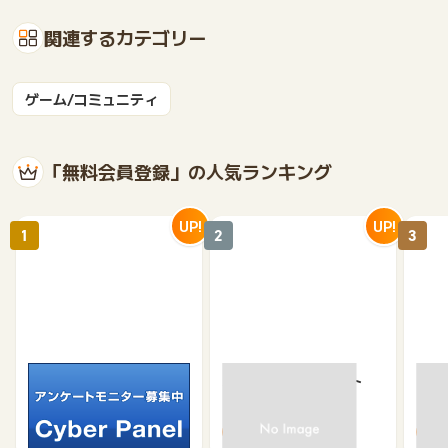
関連するカテゴリー
ゲーム/コミュニティ
「無料会員登録」の人気ランキング
UP!
UP!
1
2
3
サイバーパネル
京急プレミアポイント
【無
（新規会員登録）
（キ
750
650
500
370