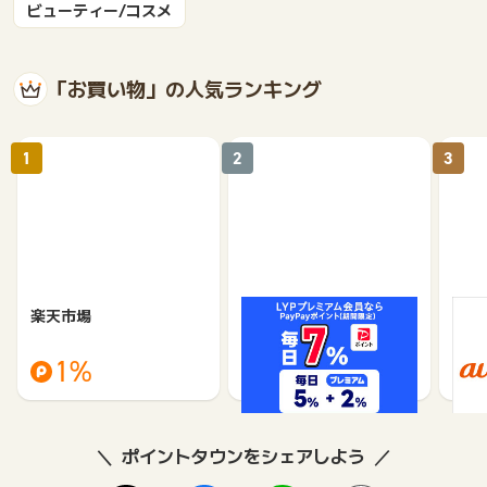
ビューティー/コスメ
「お買い物」の人気ランキング
1
2
3
楽天市場
Yahoo!ショッピング
au 
（旧：
1%
1%
ポイントタウンをシェアしよう