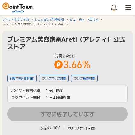
ポイントタウンTOP
ショッピングで貯める
ビューティー/コスメ
プレミアム美容家電Areti（アレティ）公式ストア
プレミアム美容家電Areti（アレティ）公式
ストア
お買い物で
3.66%
何度でも利用可能
ランクアップ対象
ランク特典対象
ポイント獲得時期
１ヶ月程度
予定ポイント反映
１〜２時間程度
すでに終了しています
10%
友達紹介
ガチャチケット対象